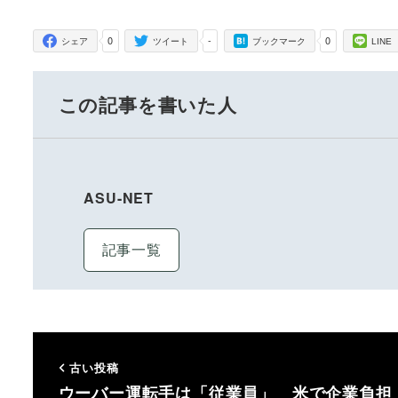
0
-
0
シェア
ツイート
ブックマーク
LINE
この記事を書いた人
ASU-NET
記事一覧
古い投稿
ウーバー運転手は「従業員」 米で企業負担