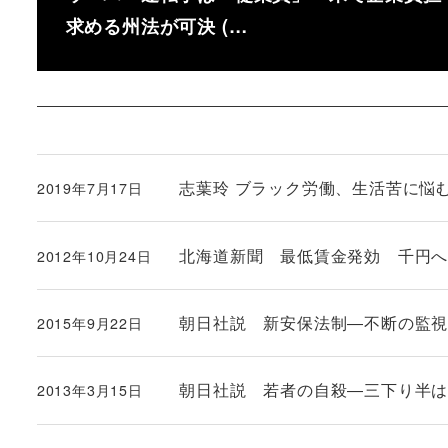
求める州法が可決 (…
志葉玲 ブラック労働、生活苦に悩む人
2019年7月17日
投稿日
北海道新聞 最低賃金発効 千円
2012年10月24日
投稿日
朝日社説 新安保法制―不断の監
2015年9月22日
投稿日
朝日社説 若者の自殺―三下り半
2013年3月15日
投稿日