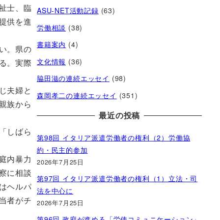
祉士、臨
ASU-NET活動記録
(63)
提供を進
労働相談
(38)
書籍案内
(4)
い。県の
文化情報
(36)
る。実際
脇田滋の連続エッセイ
(98)
じ夫婦と
森岡孝二の連続エッセイ
(351)
親族から
最近の投稿
「しばら
第98回 イタリア派遣労働者の権利（2）労働協
約・民主的参加
庭内暴力
2026年7月25日
察に相談
第97回 イタリア派遣労働者の権利（1）立法・司
はヘルパ
法を中心に
当者がチ
2026年7月25日
第96回 政府が進める「労使コミュニケーション」