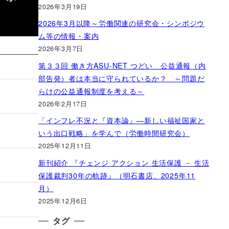
2026年3月19日
2026年3月以降～労働関連の研究会・シンポジウ
ム等の情報・案内
2026年3月7日
第３３回 働き方ASU-NET つどい 公益通報（内
部告発）者は本当に守られているか？ ～問題だ
らけの公益通報制度を考える～
2026年2月17日
「インフレ不況と『資本論』―新しい福祉国家と
いう出口戦略」を学んで（労働時間研究会）
2025年12月11日
新刊紹介 『チェンジ アクション 生活保護 － 生活
保護裁判30年の軌跡』（明石書店、2025年11
月）
2025年12月6日
タグ