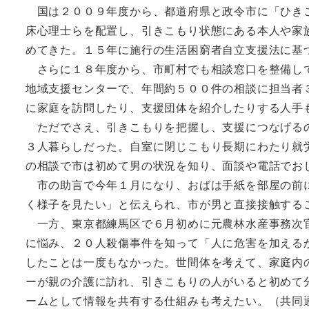
国は２００９年度から、都道府県と政令市に「ひきこ
床心理士らを配置し、引きこもり状態にある本人や家
めてきた。１５年に施行の生活困窮者自立支援法に基
さらに１８年度から、市町村でも相談窓口を整備して
地域支援センターで、年間約５００件の相談に担当者
に家庭を訪問したり、支援団体を紹介したりする人手
ただでさえ、引きこもりを把握し、支援につなげるの
３人暮らしだった。自室に閉じこもり長期にわたり就
の相談で市は初めて男の状況を知り、面談や電話でお
市の助言で今年１月になり、おばは手紙を部屋の前に
く様子を見たい」と伝えられ、市が男と直接接触する
一方、東京都練馬区で６月初めに元農林水産事務次官
に悩み、２０人殺傷事件を知って「人に危害を加える
したことは一度もなかった。世間体を考えて、家庭内
ーが親の介護に訪れ、引きこもりの人がいると初めて
ームとして情報を共有する仕組みも考えたい。（共同