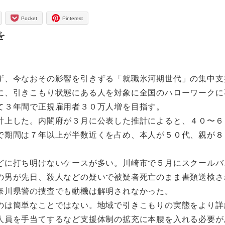
Pocket
Pinterest
を
、今なおその影響を引きずる「就職氷河期世代」の集中支
に、引きこもり状態にある人を対象に全国のハローワークに
て３年間で正規雇用者３０万人増を目指す。
上した。内閣府が３月に公表した推計によると、４０〜６
で期間は７年以上が半数近くを占め、本人が５０代、親が８
。
に打ち明けないケースが多い。川崎市で５月にスクールバ
の男が先日、殺人などの疑いで被疑者死亡のまま書類送検さ
奈川県警の捜査でも動機は解明されなかった。
は簡単なことではない。地域で引きこもりの実態をより詳
人員を手当てするなど支援体制の拡充に本腰を入れる必要が