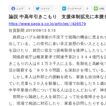
者
0
-
0
シェア
ツイート
ブックマーク
LINE
論説 中高年引きこもり 支援体制拡充に本腰
https://www.saga-s.co.jp/articles/-/426579
佐賀新聞 2019/09/13 5:15
政府はバブル崩壊後の不況下で就職の機会に恵まれず
出している。この世代に多い非正規歴の長い人ととも
を設けたり、就労に役立つ資格取得を後押ししたりし
関係府省庁は概算要求で関連予算計１３４４億円を計
きこもりの人は６１万３千人に上る。長期化と高齢化
活が困窮する「８０５０問題」も深刻さを増している
しかし本人は外部との接触を絶ち、家族も自治体など
ていた児童ら２０人を殺傷し、現場で自殺した５１歳
中学卒業後の男について知る人はほとんどおらず、神
世間から隔絶した人を就労によって社会復帰させるの
し、現場で相談に対応したり、家庭を訪問したりする