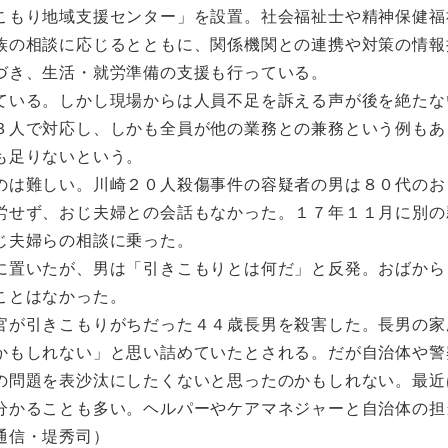
もり地域支援センター」を設置。社会福祉士や精神保健福
族の相談に応じるとともに、関係機関との連携や対策の情報
づき、生活・就労準備の支援も行っている。
いる。しかし現場からは人員不足を訴える声が後を絶たな
３人で対応し、しかも全員が他の業務との兼務という例もあ
も足りないという。
は難しい。川崎２０人殺傷事件の容疑者の男は８０代のお
労せず、おじ夫婦との会話もなかった。１７年１１月に別の
じ夫婦らの相談に乗った。
置いたが、男は「引きこもりとは何だ」と反発。おばから
ことはなかった。
が引きこもりがちだった４４歳長男を殺害した。長男の家
かもしれない」と思い詰めていたとされる。だが自治体や警
の問題を表沙汰にしたくないと思ったのかもしれない。最近
分かることも多い。ヘルパーやケアマネジャーと自治体の担
通信・堤秀司）