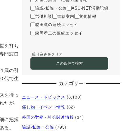
論説-私論・公論
ASU-NET活動記録
労働相談
書籍案内
文化情報
脇田滋の連続エッセイ
森岡孝二の連続エッセイ
援を打ち
専門窓口
絞り込みをクリア
この条件で検索
４歳の引
０代で生
カテゴリー
スを待っ
ニュース・トピックス
(6,130)
れたが、
催し物・イベント情報
(62)
外国の労働・社会関連情報
(34)
細に把握
ある。
論説-私論・公論
(793)