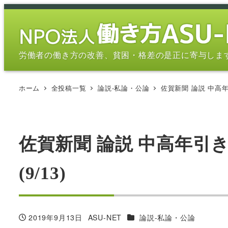
メ
イ
ン
コ
労働者の働き方の改善、貧困・格差の是正に寄与しま
ン
テ
ホーム
全投稿一覧
論説-私論・公論
佐賀新聞 論説 中高年
ン
ツ
へ
移
佐賀新聞 論説 中高年引
動
(9/13)
カテゴリー
2019年9月13日
ASU-NET
論説-私論・公論
投稿日
著