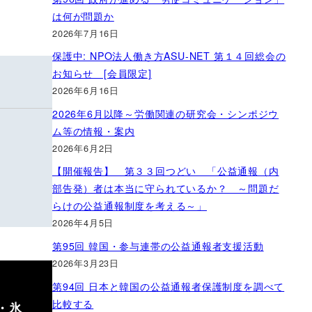
は何が問題か
2026年7月16日
保護中: NPO法人働き方ASU-NET 第１４回総会の
お知らせ [会員限定]
2026年6月16日
2026年6月以降～労働関連の研究会・シンポジウ
ム等の情報・案内
2026年6月2日
【開催報告】 第３３回つどい 「公益通報（内
部告発）者は本当に守られているか？ ～問題だ
らけの公益通報制度を考える～」
2026年4月5日
第95回 韓国・参与連帯の公益通報者支援活動
2026年3月23日
第94回 日本と韓国の公益通報者保護制度を調べて
比較する
・氷