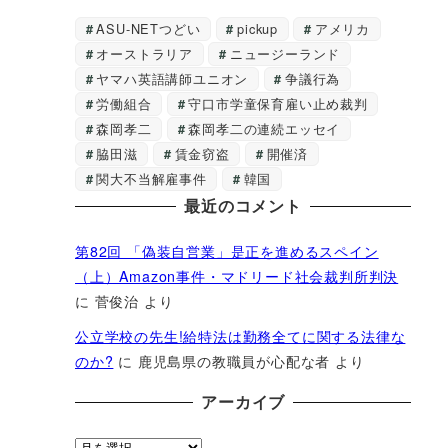
ASU-NETつどい
pickup
アメリカ
オーストラリア
ニュージーランド
ヤマハ英語講師ユニオン
争議行為
労働組合
守口市学童保育雇い止め裁判
森岡孝二
森岡孝二の連続エッセイ
脇田滋
賃金窃盗
開催済
関大不当解雇事件
韓国
最近のコメント
第82回 「偽装自営業」是正を進めるスペイン
（上）Amazon事件・マドリード社会裁判所判決
に
菅俊治
より
公立学校の先生!給特法は勤務全てに関する法律な
のか?
に
鹿児島県の教職員が心配な者
より
アーカイブ
ア