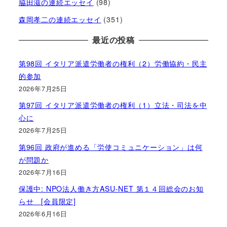
脇田滋の連続エッセイ
(98)
森岡孝二の連続エッセイ
(351)
最近の投稿
第98回 イタリア派遣労働者の権利（2）労働協約・民主
的参加
2026年7月25日
第97回 イタリア派遣労働者の権利（1）立法・司法を中
心に
2026年7月25日
第96回 政府が進める「労使コミュニケーション」は何
が問題か
2026年7月16日
保護中: NPO法人働き方ASU-NET 第１４回総会のお知
らせ [会員限定]
2026年6月16日