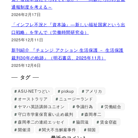
通報制度を考える～
2026年2月17日
「インフレ不況と『資本論』―新しい福祉国家という出
口戦略」を学んで（労働時間研究会）
2025年12月11日
新刊紹介 『チェンジ アクション 生活保護 － 生活保護
裁判30年の軌跡』（明石書店、2025年11月）
2025年12月6日
タグ
ASU-NETつどい
pickup
アメリカ
オーストラリア
ニュージーランド
ヤマハ英語講師ユニオン
争議行為
労働組合
守口市学童保育雇い止め裁判
森岡孝二
森岡孝二の連続エッセイ
脇田滋
賃金窃盗
開催済
関大不当解雇事件
韓国
最近のコメント