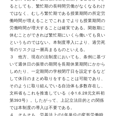
るとしても、繁忙期の長時間労働がなくなるわけ
ではなく、むしろ繁忙期である授業期間の所定労
働時間が増えることでこれまでよりも授業期間の
労働時間が増大することは確実である。閑散期に
休むことができれば繁忙期にいくら働いても良い
というものではない。本制度導入により、過労死
等のリスクは一層高まるものといえる。
３ 他方、現在の法制度においても、条例に基づ
いて週休日の振替の期間を長期休業期間にかから
しめたり、一定期間の学校閉庁日を設定するなど
して休日のまとめ取りをすることは可能であり、
そのように取り組んでいる自治体も多数存在し、
文科省もこれを推進している（令1.6.28元文科初
第393号）。したがって、上記立法目的との関係
では本制度の導入は不要である。
４ そもそも、労基法上の1年単位の変形労働時