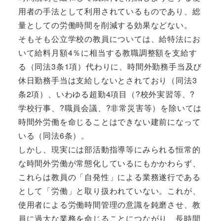
用者の手法として利用されているものであり、総
量としての労働時間を削減する効果などない。
そもそも公立学校の教員については、給特法にお
いて給料月額4％に相当する教職調整額を支給す
る（同法3条1項）代わりに、時間外勤務手当及び
休日勤務手当は支給しないとされており（同法3
条2項）、いわゆる超勤4項目（?校外実習等、?
学校行事、?職員会議、?非常災害等）を除いては
時間外労働を命じることはできない建前になって
いる（同法6条）。
しかし、現実には部活動指導等にみられる恒常的
な時間外労働が常態化しているにもかかわらず、
これらは教員の「自発性」による業務遂行である
として「労働」と取り扱われていない。これが、
使用者による労働時間管理の意識を鈍磨させ、教
員に過大な業務を命じることにつながり、長時間