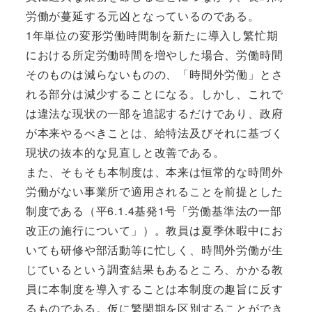
労働が蔓延する元凶となっているのである。
1年単位の変形労働時間制を新たに導入し繁忙期
における所定労働時間を増やした場合、労働時間
そのものは減らないものの、「時間外労働」とさ
れる部分は減少することになる。しかし、これで
は違法な現状の一部を追認するだけであり、政府
が本来やるべきことは、給特法及びそれに基づく
現状の抜本的な見直しと改善である。
また、そもそも本制度は、本来は恒常的な時間外
労働がない事業所で適用されることを前提とした
制度である（平6.1.4基発1号「労働基準法の一部
改正の施行について」）。教員は夏季休暇中にお
いても研修や部活動等に忙しく、時間外労働が生
じているという調査結果もあるところ、かかる教
員に本制度を導入することは本制度の趣旨に反す
るものである。仮に繁閑期を区別することができ