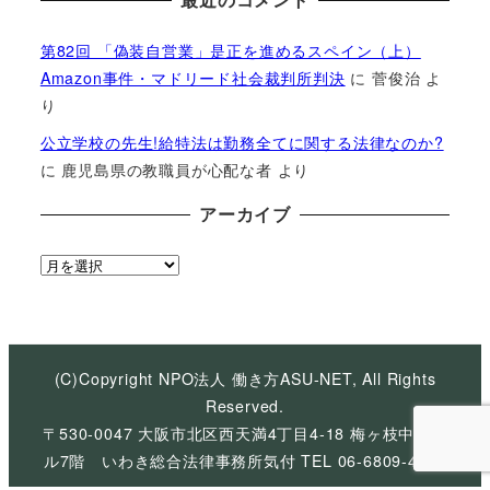
第82回 「偽装自営業」是正を進めるスペイン（上）
Amazon事件・マドリード社会裁判所判決
に
菅俊治
よ
り
公立学校の先生!給特法は勤務全てに関する法律なのか?
に
鹿児島県の教職員が心配な者
より
アーカイブ
ア
ー
カ
イ
ブ
(C)Copyright NPO法人 働き方ASU-NET, All Rights
Reserved.
〒530-0047 大阪市北区西天満4丁目4-18 梅ヶ枝中央ビ
ル7階 いわき総合法律事務所気付 TEL 06-6809-4926