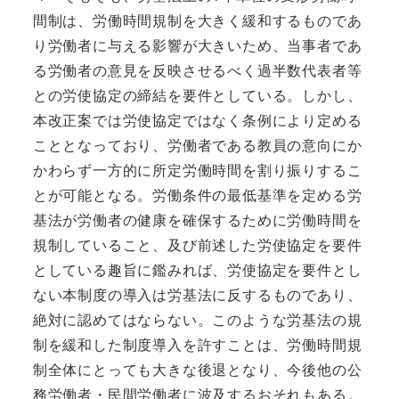
間制は、労働時間規制を大きく緩和するものであ
り労働者に与える影響が大きいため、当事者であ
る労働者の意見を反映させるべく過半数代表者等
との労使協定の締結を要件としている。しかし、
本改正案では労使協定ではなく条例により定める
こととなっており、労働者である教員の意向にか
かわらず一方的に所定労働時間を割り振りするこ
とが可能となる。労働条件の最低基準を定める労
基法が労働者の健康を確保するために労働時間を
規制していること、及び前述した労使協定を要件
としている趣旨に鑑みれば、労使協定を要件とし
ない本制度の導入は労基法に反するものであり、
絶対に認めてはならない。このような労基法の規
制を緩和した制度導入を許すことは、労働時間規
制全体にとっても大きな後退となり、今後他の公
務労働者・民間労働者に波及するおそれもある。