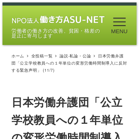
メ
イ
ン
労働者の働き方の改善、貧困・格差の
MENU
コ
是正に寄与します
ン
テ
ホーム
全投稿一覧
論説-私論・公論
日本労働弁護
ン
団「公立学校教員への１年単位の変形労働時間制導入に反対
ツ
する緊急声明」 (11/7)
へ
移
動
日本労働弁護団「公立
学校教員への１年単位
の変形労働時間制導入