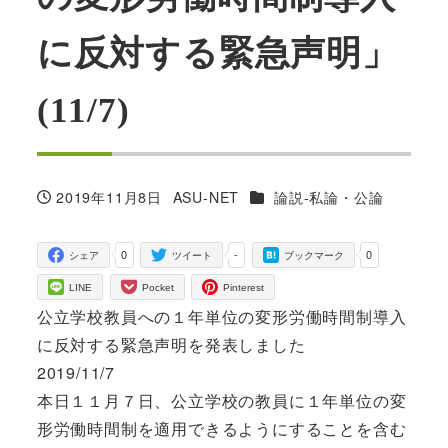
に反対する緊急声明」
(11/7)
カテゴリー
2019年11月8日
ASU-NET
論説-私論・公論
投稿日
著
者
0
-
0
シェア
ツイート
ブックマーク
LINE
Pocket
Pinterest
公立学校教員への１年単位の変形労働時間制導入
に反対する緊急声明を発表しました
2019/11/7
本日１１月７日、公立学校の教員に１年単位の変
形労働時間制を適用できるようにすることを含む