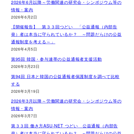
2026年6月以降～労働関連の研究会・シンポジウム等の
情報・案内
2026年6月2日
【開催報告】 第３３回つどい 「公益通報（内部告
発）者は本当に守られているか？ ～問題だらけの公益
通報制度を考える～」
2026年4月5日
第95回 韓国・参与連帯の公益通報者支援活動
2026年3月23日
第94回 日本と韓国の公益通報者保護制度を調べて比較
する
2026年3月19日
2026年3月以降～労働関連の研究会・シンポジウム等の
情報・案内
2026年3月7日
第３３回 働き方ASU-NET つどい 公益通報（内部告
発）者は本当に守られているか？ ～問題だらけの公益