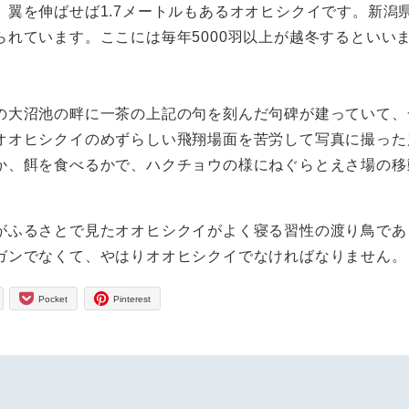
翼を伸ばせば1.7メートルもあるオオヒシクイです。新潟
れています。ここには毎年5000羽以上が越冬するといい
の大沼池の畔に一茶の上記の句を刻んだ句碑が建っていて、
オオヒシクイのめずらしい飛翔場面を苦労して写真に撮った
か、餌を食べるかで、ハクチョウの様にねぐらとえさ場の移
がふるさとで見たオオヒシクイがよく寝る習性の渡り鳥であ
ガンでなくて、やはりオオヒシクイでなければなりません。
Pocket
Pinterest