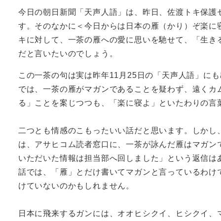
今日の朝日新聞「天声人語」は、昨日、佐渡トキ保護
す。そのなかに＜今日からは日本の雁（かり）ぞ楽に
キに対して、一茶の雁への愛に思いを馳せて、「生き
だと言いたいのでしょう。
この一茶の句は実は昨年11月25日の「天声人語」に
では、一茶の雁がマガンであることを疑わず、遠くカ
る」ことを案じつつも、「楽に寝よ」といたわりの言
二つとも情感のこもったいい話だと思います。しかし
は、アサヒコム読者窓口に、一茶が詠んだ雁はマガン
いただいた情報は担当部へ回しました」という返信は
話では、「雁」とだけ書いてマガンと言っているわけ
けていないのかもしれません。
日本に飛来するガンには、オオヒシクイ、ヒシクイ、