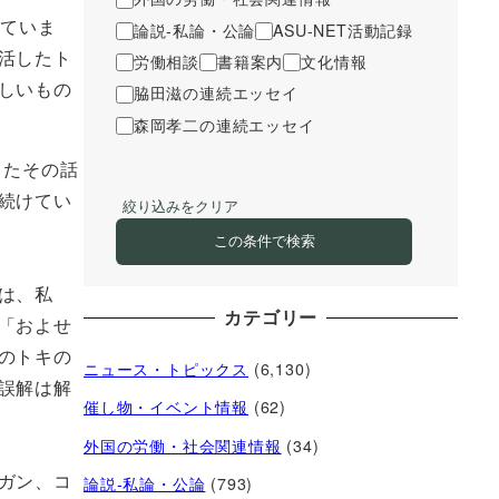
いていま
論説-私論・公論
ASU-NET活動記録
活したト
労働相談
書籍案内
文化情報
しいもの
脇田滋の連続エッセイ
森岡孝二の連続エッセイ
したその話
続けてい
絞り込みをクリア
この条件で検索
は、私
カテゴリー
「およせ
のトキの
ニュース・トピックス
(6,130)
誤解は解
催し物・イベント情報
(62)
外国の労働・社会関連情報
(34)
ガン、コ
論説-私論・公論
(793)