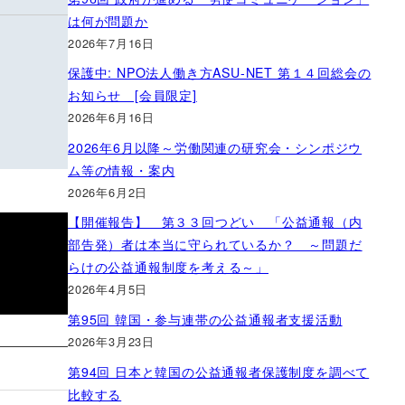
は何が問題か
2026年7月16日
保護中: NPO法人働き方ASU-NET 第１４回総会の
お知らせ [会員限定]
2026年6月16日
2026年6月以降～労働関連の研究会・シンポジウ
ム等の情報・案内
2026年6月2日
【開催報告】 第３３回つどい 「公益通報（内
部告発）者は本当に守られているか？ ～問題だ
らけの公益通報制度を考える～」
2026年4月5日
第95回 韓国・参与連帯の公益通報者支援活動
2026年3月23日
第94回 日本と韓国の公益通報者保護制度を調べて
比較する