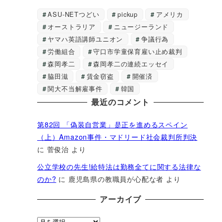
ASU-NETつどい
pickup
アメリカ
オーストラリア
ニュージーランド
ヤマハ英語講師ユニオン
争議行為
労働組合
守口市学童保育雇い止め裁判
森岡孝二
森岡孝二の連続エッセイ
脇田滋
賃金窃盗
開催済
関大不当解雇事件
韓国
最近のコメント
第82回 「偽装自営業」是正を進めるスペイン
（上）Amazon事件・マドリード社会裁判所判決
に
菅俊治
より
公立学校の先生!給特法は勤務全てに関する法律な
のか?
に
鹿児島県の教職員が心配な者
より
アーカイブ
ア