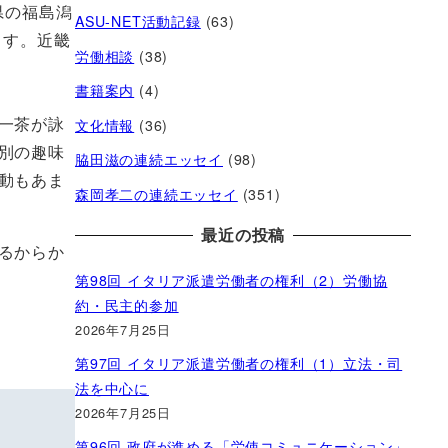
県の福島潟
ASU-NET活動記録
(63)
ます。近畿
労働相談
(38)
書籍案内
(4)
文化情報
(36)
一茶が詠
別の趣味
脇田滋の連続エッセイ
(98)
動もあま
森岡孝二の連続エッセイ
(351)
最近の投稿
るからか
第98回 イタリア派遣労働者の権利（2）労働協
約・民主的参加
2026年7月25日
第97回 イタリア派遣労働者の権利（1）立法・司
法を中心に
2026年7月25日
第96回 政府が進める「労使コミュニケーション」