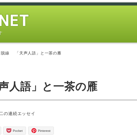
す
講脱線 「天声人語」と一茶の雁
天声人語」と一茶の雁
ー
二の連続エッセイ
Pocket
Pinterest