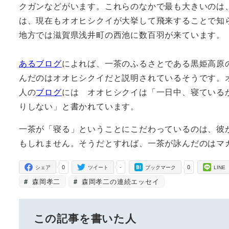
クガンなどがいます。これらのなかで最も大きいのは、
は、現在もオオヒシクイが大挙して飛来することで知ら
地方では滋賀県浅井町の西池に数百羽が来ています。
あるブログ
によれば、一茶のふるさとである黒姫高原
んだのはオオヒシクイだと説明されているそうです。
人の
ブログ
には オオヒシクイは「一日中、寝ている
りしない」と書かれています。
一茶が「寝る」ということにこだわっているのは、彼
もしれません。そうだとすれば、一茶が詠んだのはマ
0
-
0
シェア
ツイート
ブックマーク
LINE
森岡孝二
森岡孝二の連続エッセイ
この記事を書いた人