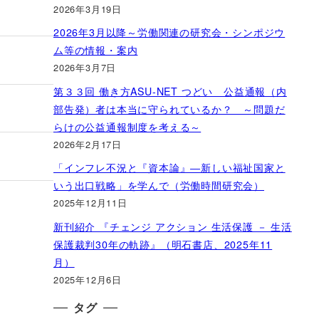
2026年3月19日
2026年3月以降～労働関連の研究会・シンポジウ
ム等の情報・案内
2026年3月7日
第３３回 働き方ASU-NET つどい 公益通報（内
部告発）者は本当に守られているか？ ～問題だ
らけの公益通報制度を考える～
2026年2月17日
「インフレ不況と『資本論』―新しい福祉国家と
いう出口戦略」を学んで（労働時間研究会）
2025年12月11日
新刊紹介 『チェンジ アクション 生活保護 － 生活
保護裁判30年の軌跡』（明石書店、2025年11
月）
2025年12月6日
タグ