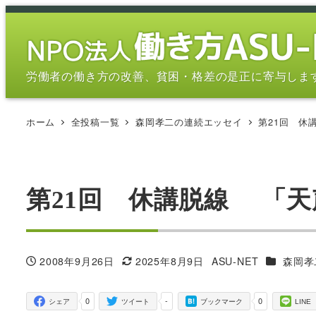
メ
イ
ン
コ
労働者の働き方の改善、貧困・格差の是正に寄与しま
ン
テ
ホーム
全投稿一覧
森岡孝二の連続エッセイ
第21回 休
ン
ツ
へ
移
第21回 休講脱線 「
動
カテゴリ
2008年9月26日
2025年8月9日
ASU-NET
森岡孝
投稿日
更新日
著
者
0
-
0
シェア
ツイート
ブックマーク
LINE