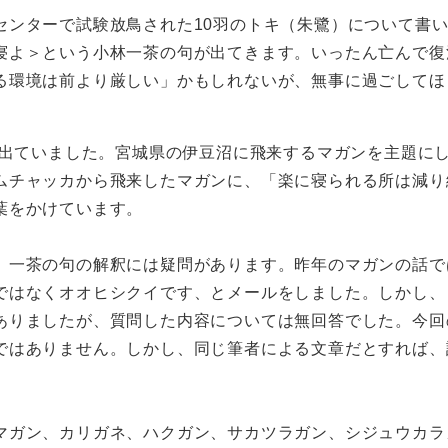
センターで試験放鳥された10羽のトキ（朱鷺）について書
寝よ＞という小林一茶の句が出てきます。いったん亡んで復
る環境は前より厳しい」かもしれないが、無事に過ごしてほ
も出ていました。宮城県の伊豆沼に飛来するマガンを主題に
ムチャッカから飛来したマガンに、「楽に寝られる所は減り
葉をかけています。
、一茶の句の解釈には疑問があります。昨年のマガンの話で
ではなくオオヒシクイです、とメールをしました。しかし、
ありましたが、質問した内容については無回答でした。今回
ではありません。しかし、同じ筆者による文章だとすれば、
マガン、カリガネ、ハクガン、サカツラガン、シジュウカラ