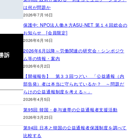
は何が問題か
2026年7月16日
保護中: NPO法人働き方ASU-NET 第１４回総会の
お知らせ [会員限定]
2026年6月16日
2026年6月以降～労働関連の研究会・シンポジウ
勝訴
ム等の情報・案内
2026年6月2日
【開催報告】 第３３回つどい 「公益通報（内
部告発）者は本当に守られているか？ ～問題だ
らけの公益通報制度を考える～」
2026年4月5日
第95回 韓国・参与連帯の公益通報者支援活動
2026年3月23日
第94回 日本と韓国の公益通報者保護制度を調べて
比較する