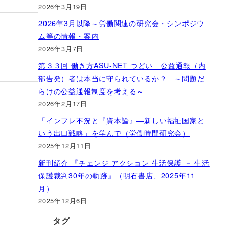
2026年3月19日
2026年3月以降～労働関連の研究会・シンポジウ
ム等の情報・案内
2026年3月7日
第３３回 働き方ASU-NET つどい 公益通報（内
部告発）者は本当に守られているか？ ～問題だ
らけの公益通報制度を考える～
2026年2月17日
「インフレ不況と『資本論』―新しい福祉国家と
いう出口戦略」を学んで（労働時間研究会）
2025年12月11日
新刊紹介 『チェンジ アクション 生活保護 － 生活
保護裁判30年の軌跡』（明石書店、2025年11
月）
2025年12月6日
タグ