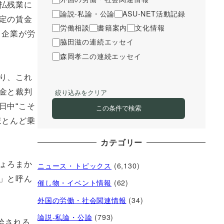
払残業に
論説-私論・公論
ASU-NET活動記録
定の賃金
労働相談
書籍案内
文化情報
。企業が労
脇田滋の連続エッセイ
森岡孝二の連続エッセイ
り、これ
金と裁判
絞り込みをクリア
日中“こそ
この条件で検索
ほとんど乗
カテゴリー
ょろまか
ニュース・トピックス
(6,130)
」と呼ん
催し物・イベント情報
(62)
外国の労働・社会関連情報
(34)
論説-私論・公論
(793)
給される