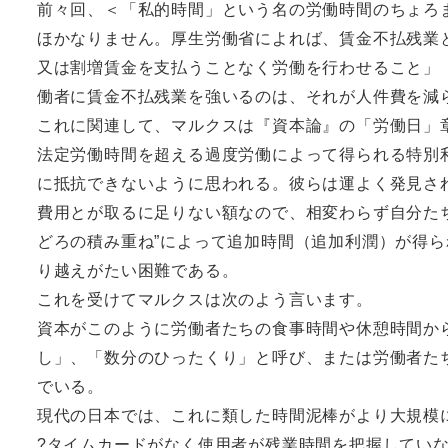
前々回、＜「私的時間」という名の労働時間のちょろ
ほかなりません。厚生労働省によれば、賃金不払残業
又は割増賃金を支払うことなく労働を行わせること」（
働者に賃金不払残業を強いるのは、それが人件費を減
これに関連して、マルクスは『資本論』の「労働日」
法定労働時間を超える過度労働によって得られる特別
に抵抗できないように思われる。彼らは運よく発見さ
費用とが取るに足りない額なので、相変わらず自分た
どろの積み重ね”によって追加時間（追加利潤）が得
り越えがたい困難である。
これを受けてマルクスは次のよう言います。
資本がこのように労働者たちの食事時間や休憩時間か
し」、「数分のひったくり」と呼び、または労働者た
でいる。
現代の日本では、これに類した時間泥棒がより大規模
?タイムカードがなく使用者が残業時間を把握していな