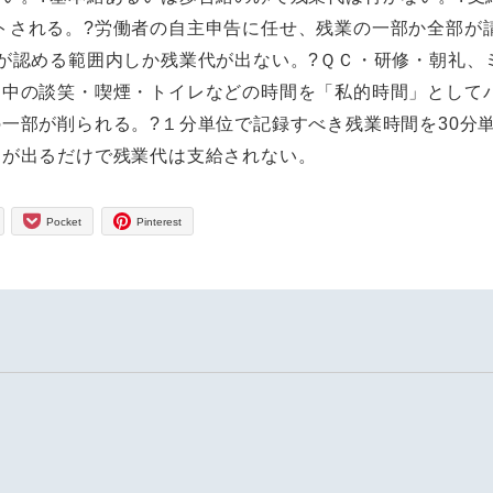
トされる。?労働者の自主申告に任せ、残業の一部か全部が
が認める範囲内しか残業代が出ない。?ＱＣ・研修・朝礼、
間中の談笑・喫煙・トイレなどの時間を「私的時間」として
一部が削られる。?１分単位で記録すべき残業時間を30分
当が出るだけで残業代は支給されない。
Pocket
Pinterest