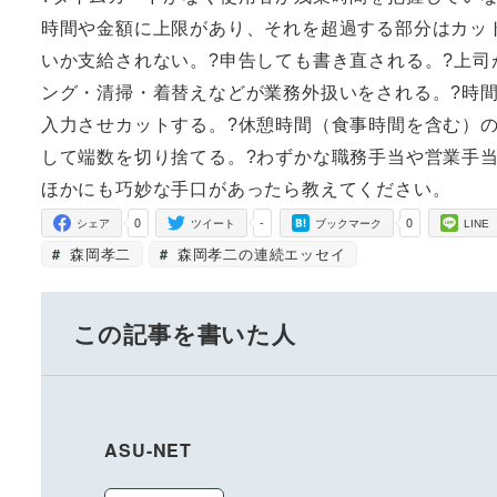
時間や金額に上限があり、それを超過する部分はカッ
いか支給されない。?申告しても書き直される。?上司
ング・清掃・着替えなどが業務外扱いをされる。?時
入力させカットする。?休憩時間（食事時間を含む）の
して端数を切り捨てる。?わずかな職務手当や営業手
ほかにも巧妙な手口があったら教えてください。
0
-
0
シェア
ツイート
ブックマーク
LINE
森岡孝二
森岡孝二の連続エッセイ
この記事を書いた人
ASU-NET