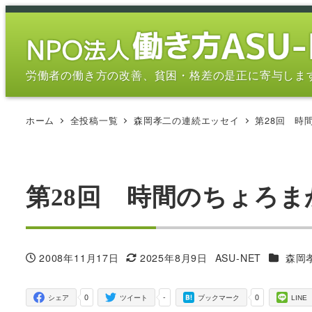
メ
イ
ン
コ
労働者の働き方の改善、貧困・格差の是正に寄与しま
ン
テ
ホーム
全投稿一覧
森岡孝二の連続エッセイ
第28回 時
ン
ツ
へ
移
第28回 時間のちょろ
動
カテゴリ
2008年11月17日
2025年8月9日
ASU-NET
森岡
投稿日
更新日
著
者
0
-
0
シェア
ツイート
ブックマーク
LINE