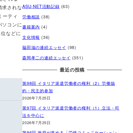
ASU-NET活動記録
(63)
請求されな
労働相談
(38)
ミーティ
パソコンに
書籍案内
(4)
単位などに
文化情報
(36)
脇田滋の連続エッセイ
(98)
森岡孝二の連続エッセイ
(351)
最近の投稿
第98回 イタリア派遣労働者の権利（2）労働協
約・民主的参加
2026年7月25日
第97回 イタリア派遣労働者の権利（1）立法・司
法を中心に
2026年7月25日
第96回 政府が進める「労使コミュニケーション」