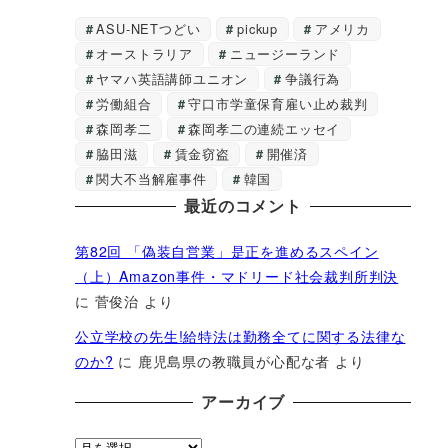
ASU-NETつどい
pickup
アメリカ
オーストラリア
ニュージーランド
ヤマハ英語講師ユニオン
争議行為
労働組合
守口市学童保育雇い止め裁判
森岡孝二
森岡孝二の連続エッセイ
脇田滋
賃金窃盗
開催済
関大不当解雇事件
韓国
最近のコメント
第82回 「偽装自営業」是正を進めるスペイン
（上）Amazon事件・マドリード社会裁判所判決
に
菅俊治
より
公立学校の先生!給特法は勤務全てに関する法律な
のか?
に
鹿児島県の教職員が心配な者
より
アーカイブ
ア