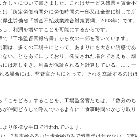
まかし＞について書きました。これはサービス残業＝賃金不
とは「所定労働時間外に労働時間の一部又は全部に対して所
厚生労働省「賃金不払残業総合対策要綱」2003年）です
らし、利潤を増やすことを可能にするからです。
章で『工場監督官報告書』から次の一節を引いています。
利潤は、多くの工場主にとって、あまりにも大きい誘惑であ
れないことをあてにしており、発見された場合でさえも、罰
ちには差し引き、利益が保証されると計算している。……一
られる場合には、監督官たちにとって、それを立証するのは
ら「こそどろ」することを、工場監督官たちは、「数分のち
ちが仲間どうしで呼んでいるように「食事時間のかじり取り
により多様な手口で行われています。
い。?基本給あるいは歩合給のみで残業代は付かない。?支