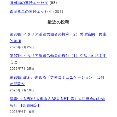
脇田滋の連続エッセイ
(98)
森岡孝二の連続エッセイ
(351)
最近の投稿
第98回 イタリア派遣労働者の権利（2）労働協約・民主
的参加
2026年7月25日
第97回 イタリア派遣労働者の権利（1）立法・司法を中
心に
2026年7月25日
第96回 政府が進める「労使コミュニケーション」は何
が問題か
2026年7月16日
保護中: NPO法人働き方ASU-NET 第１４回総会のお知
らせ [会員限定]
2026年6月16日