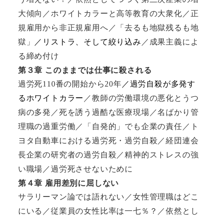
大傾向／ホワイトカラーと高等教育の大衆化／正
規雇用から非正規雇用へ／「去るも地獄残るも地
獄」
／リストラ、そして絞り込み
／成果主義によ
る締め付け
第３章 このままでは仕事に殺される
過労死
110
番の開始から
20
年
／過労自殺が多発す
るホワイトカラー
／教師の労働環境の悪化とうつ
病の多発／死を誘う過酷な医療現場／名ばかり管
理職の過重労働／「自発的」でも企業の責任／ト
ヨタ自動車における過労死・過労自殺／経団連会
長企業の研究者の過労自殺／精神的ストレスの強
い職場／過労死させないために
第４章 雇用差別に屈しない
サラリーマン論では語れない／女性管理職はどこ
にいる／従業員の女性比率は一七％？／依然とし