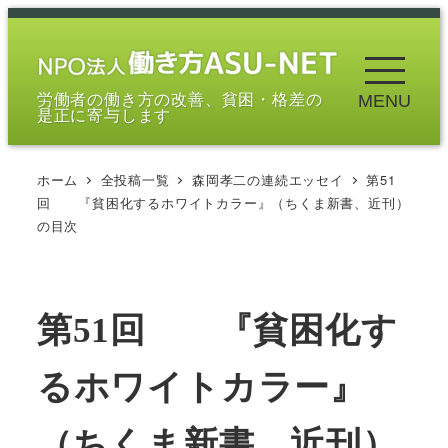
メ
イ
ン
労働者の働き方の改善、貧困・格差の
MENU
コ
是正に寄与します
ン
テ
ホーム
全投稿一覧
森岡孝二の連続エッセイ
第51
ン
回 『貧困化するホワイトカラー』（ちくま新書、近刊）
ツ
の目次
へ
移
動
第51回 『貧困化す
るホワイトカラー』
（ちくま新書、近刊）