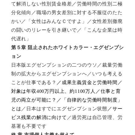
て解消しない性別賃金格差／労働時間の性別二極
分化傾向／職場の男女差別に対する不服従のたた
かい／「女性はみんなＣですよ」／女性差別撤廃
の闘いのリレーを引き継いで／「こんな企業は時
代遅れ」
第５章
阻止されたホワイトカラー・エグゼンプシ
ョン
日本版エグゼンプションの二つのウソ／裁量労働
制の拡大からエグゼンプションへ／いつも考える
ことが仕事である？
／成果主義賃金と労働時間／
対象は年収
400
万円以上、約
1100
万人／仕事と育
児の両立が可能に？／「自律的な労働時間制度」
とは
／日本はすでにエグゼンプション状態
／サー
ビス残業の解消に向けて
／過労死は自己管理、労
基署も不要です
終 章 市場個人主義を超えて