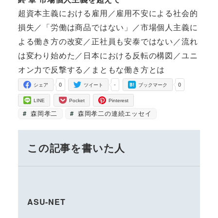
超資本主義における雇用／雇用不安による社会的
損失／「労働は商品ではない」／市場個人主義に
よる働き方の改変／正社員も安泰ではない／流れ
は変わり始めた／日本における反転の構図／ユニ
オン力で反撃する／まともな働き方とは
0
-
0
シェア
ツイート
ブックマーク
LINE
Pocket
Pinterest
森岡孝二
森岡孝二の連続エッセイ
この記事を書いた人
ASU-NET