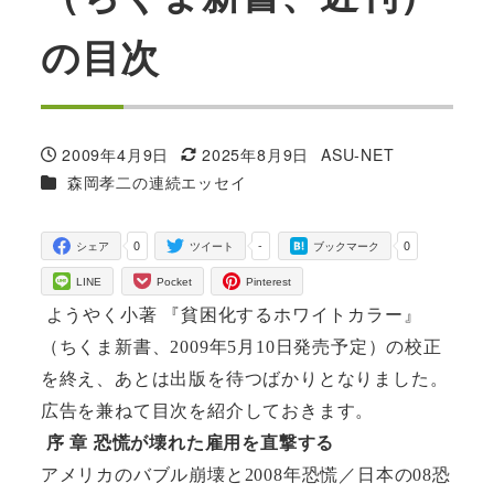
の目次
2009年4月9日
2025年8月9日
ASU-NET
投稿日
更新日
著
カテゴリー
森岡孝二の連続エッセイ
者
0
-
0
シェア
ツイート
ブックマーク
LINE
Pocket
Pinterest
ようやく小著
『貧困化するホワイトカラー』
（ちくま新書、
2009
年
5
月
10
日発売予定）の校正
を終え、あとは出版を待つばかりとなりました。
広告を兼ねて目次を紹介しておきます。
序 章
恐慌が壊れた雇用を直撃する
アメリカのバブル崩壊と
2008
年恐慌／日本の
08
恐