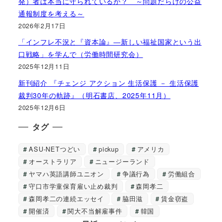
発）者は本当に守られているか？ ～問題だらけの公益
通報制度を考える～
2026年2月17日
「インフレ不況と『資本論』―新しい福祉国家という出
口戦略」を学んで（労働時間研究会）
2025年12月11日
新刊紹介 『チェンジ アクション 生活保護 － 生活保護
裁判30年の軌跡』（明石書店、2025年11月）
2025年12月6日
タグ
ASU-NETつどい
pickup
アメリカ
オーストラリア
ニュージーランド
ヤマハ英語講師ユニオン
争議行為
労働組合
守口市学童保育雇い止め裁判
森岡孝二
森岡孝二の連続エッセイ
脇田滋
賃金窃盗
開催済
関大不当解雇事件
韓国