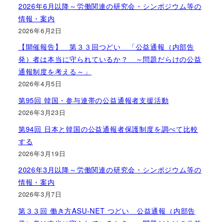
2026年6月以降～労働関連の研究会・シンポジウム等の
情報・案内
2026年6月2日
【開催報告】 第３３回つどい 「公益通報（内部告
発）者は本当に守られているか？ ～問題だらけの公益
通報制度を考える～」
2026年4月5日
第95回 韓国・参与連帯の公益通報者支援活動
2026年3月23日
第94回 日本と韓国の公益通報者保護制度を調べて比較
する
2026年3月19日
2026年3月以降～労働関連の研究会・シンポジウム等の
情報・案内
2026年3月7日
第３３回 働き方ASU-NET つどい 公益通報（内部告