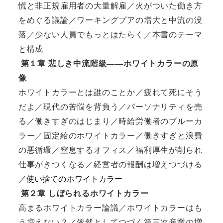
慌と非正規雇用者の大量解雇／火がついた働き方
をめぐる議論／ワーキングプアの増大と中流の没
落／少ない人員でもっとはたらく／本書のテーマ
と構成
第１章
悲しき中流階級
――
ホワイトカラーの原
像
ホワイトカラーとは誰のことか／疲れて死にそう
だよ／現代の苦悩を背負う／パーソナリティを売
る／働きすぎのはじまり／時給労働者のブルーカ
ラー／固定給のホワイトカラー／働きすぎと浪費
の悪循環／窒息するオフィス／福利厚生が削られ
仕事がきつくなる／経営者の報酬は増えつづける
／使い捨てのホワイトカラー
第２章
しぼられるホワイトカラー
高まるホワイトカラー論議／ホワイトカラーはも
う増えない？／依然としてつづく第三次産業の増