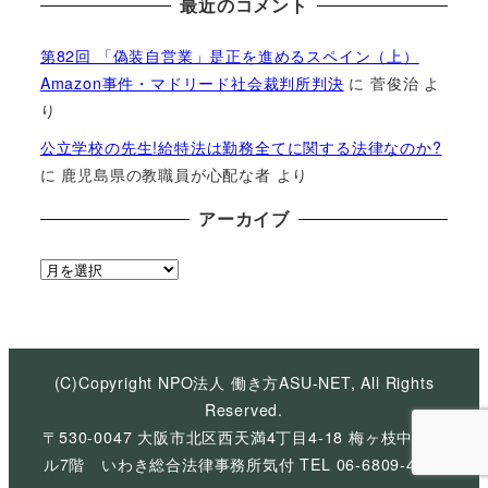
最近のコメント
第82回 「偽装自営業」是正を進めるスペイン（上）
Amazon事件・マドリード社会裁判所判決
に
菅俊治
よ
り
公立学校の先生!給特法は勤務全てに関する法律なのか?
に
鹿児島県の教職員が心配な者
より
アーカイブ
ア
ー
カ
イ
ブ
(C)Copyright NPO法人 働き方ASU-NET, All Rights
Reserved.
〒530-0047 大阪市北区西天満4丁目4-18 梅ヶ枝中央ビ
ル7階 いわき総合法律事務所気付 TEL 06-6809-4926