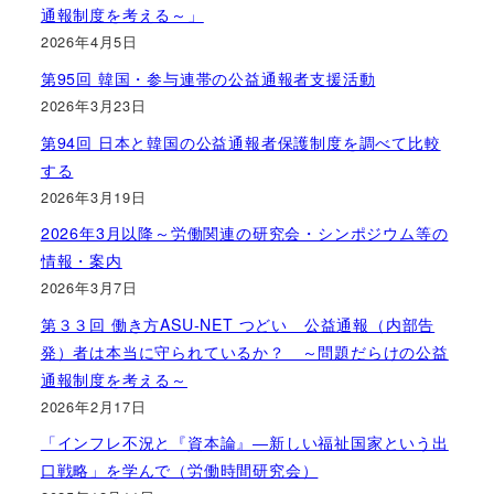
通報制度を考える～」
2026年4月5日
第95回 韓国・参与連帯の公益通報者支援活動
2026年3月23日
第94回 日本と韓国の公益通報者保護制度を調べて比較
する
2026年3月19日
2026年3月以降～労働関連の研究会・シンポジウム等の
情報・案内
2026年3月7日
第３３回 働き方ASU-NET つどい 公益通報（内部告
発）者は本当に守られているか？ ～問題だらけの公益
通報制度を考える～
2026年2月17日
「インフレ不況と『資本論』―新しい福祉国家という出
口戦略」を学んで（労働時間研究会）