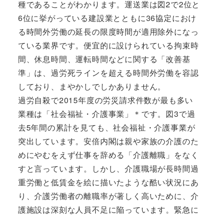
種であることがわかります。運送業は図2で2位と
6位に挙がっている建設業とともに36協定におけ
る時間外労働の延長の限度時間が適用除外になっ
ている業界です。便宜的に設けられている拘束時
間、休息時間、運転時間などに関する「改善基
準」は、過労死ラインを超える時間外労働を容認
しており、まやかしでしかありません。
過労自殺で2015年度の労災請求件数が最も多い
業種は「社会福祉・介護事業」＊です。図3で過
去5年間の累計を見ても、社会福祉・介護事業が
突出しています。安倍内閣は親や家族の介護のた
めにやむをえず仕事を辞める「介護離職」をなく
すと言っています。しかし、介護職場が長時間過
重労働と低賃金を絵に描いたような酷い状況にあ
り、介護労働者の離職率が著しく高いために、介
護施設は深刻な人員不足に陥っています。緊急に