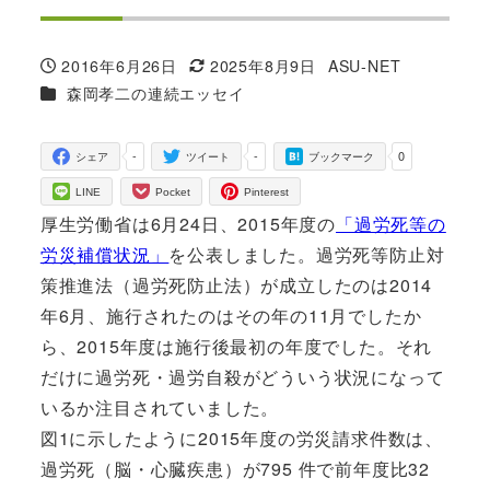
2016年6月26日
2025年8月9日
ASU-NET
投稿日
更新日
著
カテゴリー
森岡孝二の連続エッセイ
者
-
-
0
シェア
ツイート
ブックマーク
LINE
Pocket
Pinterest
厚生労働省は6月24日、2015年度の
「過労死等の
労災補償状況」
を公表しました。過労死等防止対
策推進法（過労死防止法）が成立したのは2014
年6月、施行されたのはその年の11月でしたか
ら、2015年度は施行後最初の年度でした。それ
だけに過労死・過労自殺がどういう状況になって
いるか注目されていました。
図1に示したように2015年度の労災請求件数は、
過労死（脳・心臓疾患）が795 件で前年度比32