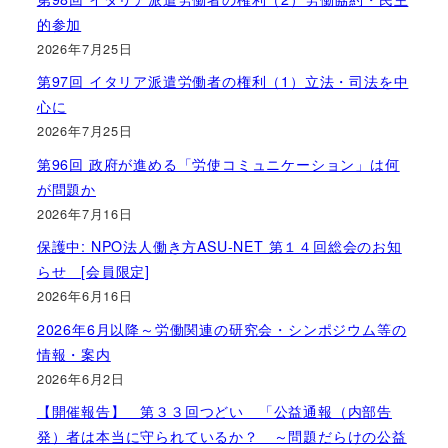
的参加
2026年7月25日
第97回 イタリア派遣労働者の権利（1）立法・司法を中
心に
2026年7月25日
第96回 政府が進める「労使コミュニケーション」は何
が問題か
2026年7月16日
保護中: NPO法人働き方ASU-NET 第１４回総会のお知
らせ [会員限定]
2026年6月16日
2026年6月以降～労働関連の研究会・シンポジウム等の
情報・案内
2026年6月2日
【開催報告】 第３３回つどい 「公益通報（内部告
発）者は本当に守られているか？ ～問題だらけの公益