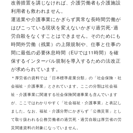
改善措置を講じなければ、介護労働者も介護施設
利用者も救われません。
運送業や介護事業にかぎらず異常な長時間労働が
はびこっている現状を変えないかぎり過労死･過
労自殺をなくすことはできません。そのためにも
時間外労働（残業）の上限規制や、仕事と仕事の
間に最低の必要休息時間（EUでは11時間）を確
保するインターバル規制を導入するための法改正
が求められています。
＊厚労省の資料では「日本標準産業分類」の「社会保険・社
会福祉・介護事業」とされています。ここの分類は社会福
祉・介護事業に関連する社会保険関連事業も含んでいます
が、ここではわかりやすく「社会福祉・介護事業」と表記し
ました。なお、福祉・介護分野にかぎらず「公務災害」とし
て取り扱われる公務労働者の過労死・過労自殺は厚労省の労
災関連資料の対象になっていません。