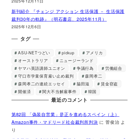
2025年12月11日
新刊紹介 『チェンジ アクション 生活保護 － 生活保護
裁判30年の軌跡』（明石書店、2025年11月）
2025年12月6日
タグ
ASU-NETつどい
pickup
アメリカ
オーストラリア
ニュージーランド
ヤマハ英語講師ユニオン
争議行為
労働組合
守口市学童保育雇い止め裁判
森岡孝二
森岡孝二の連続エッセイ
脇田滋
賃金窃盗
開催済
関大不当解雇事件
韓国
最近のコメント
第82回 「偽装自営業」是正を進めるスペイン（上）
Amazon事件・マドリード社会裁判所判決
に
菅俊治
よ
り