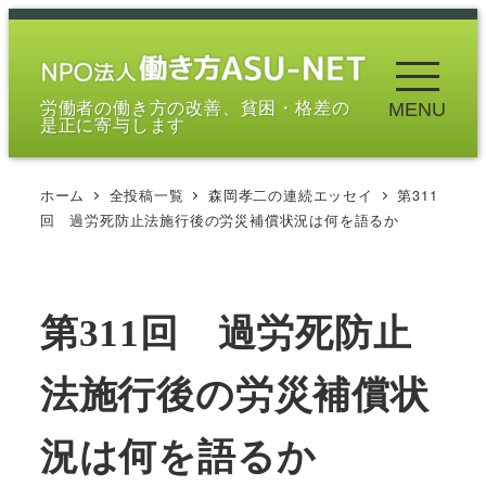
メ
イ
ン
労働者の働き方の改善、貧困・格差の
MENU
コ
是正に寄与します
ン
テ
ホーム
全投稿一覧
森岡孝二の連続エッセイ
第311
ン
回 過労死防止法施行後の労災補償状況は何を語るか
ツ
へ
移
第311回 過労死防止
動
法施行後の労災補償状
況は何を語るか