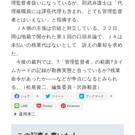
理監督者扱いになっているが、則武弁護士は「代
理級職員には課長代理も含まれ、とても管理監督
者とはいえない」と指摘する。
ＪＡ側の主張は労組と対立している。２２日、
岡山地裁で開かれた第１回の口頭弁論で、ＪＡは
未払いの残業代はないとして、訴えの棄却を求め
た。
今後の裁判では、?「管理監督者」の範囲?タイ
ムカードの記録が勤務実態と合っているか?残業
命令があったか――などが争点になるとみられ
る。（松尾俊二、編集委員・沢路毅彦）
0
-
0
シェア
ツイート
ブックマーク
LINE
Pocket
Pinterest
森岡孝二