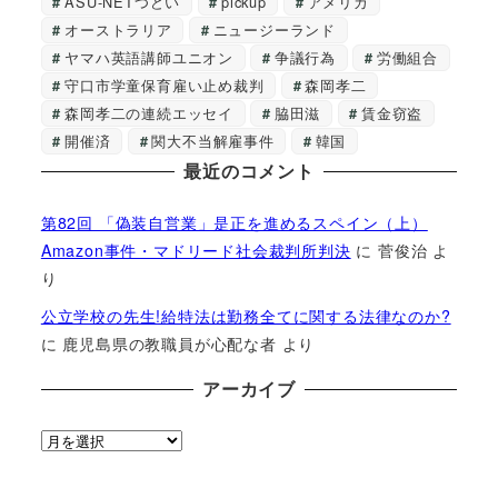
ASU-NETつどい
pickup
アメリカ
オーストラリア
ニュージーランド
ヤマハ英語講師ユニオン
争議行為
労働組合
守口市学童保育雇い止め裁判
森岡孝二
森岡孝二の連続エッセイ
脇田滋
賃金窃盗
開催済
関大不当解雇事件
韓国
最近のコメント
第82回 「偽装自営業」是正を進めるスペイン（上）
Amazon事件・マドリード社会裁判所判決
に
菅俊治
よ
り
公立学校の先生!給特法は勤務全てに関する法律なのか?
に
鹿児島県の教職員が心配な者
より
アーカイブ
ア
ー
カ