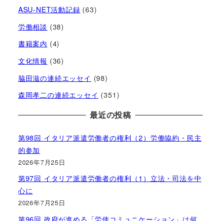
ASU-NET活動記録
(63)
労働相談
(38)
書籍案内
(4)
文化情報
(36)
脇田滋の連続エッセイ
(98)
森岡孝二の連続エッセイ
(351)
最近の投稿
第98回 イタリア派遣労働者の権利（2）労働協約・民主
的参加
2026年7月25日
第97回 イタリア派遣労働者の権利（1）立法・司法を中
心に
2026年7月25日
第96回 政府が進める「労使コミュニケーション」は何