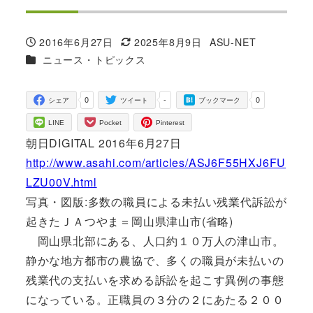
2016年6月27日
2025年8月9日
ASU-NET
投稿日
更新日
著
カテゴリー
ニュース・トピックス
者
0
-
0
シェア
ツイート
ブックマーク
LINE
Pocket
Pinterest
朝日DIGITAL 2016年6月27日
http://www.asahi.com/articles/ASJ6F55HXJ6FU
LZU00V.html
写真・図版:多数の職員による未払い残業代訴訟が
起きたＪＡつやま＝岡山県津山市(省略)
岡山県北部にある、人口約１０万人の津山市。
静かな地方都市の農協で、多くの職員が未払いの
残業代の支払いを求める訴訟を起こす異例の事態
になっている。正職員の３分の２にあたる２００