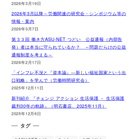
2026年3月19日
2026年3月以降～労働関連の研究会・シンポジウム等の
情報・案内
2026年3月7日
第３３回 働き方ASU-NET つどい 公益通報（内部告
発）者は本当に守られているか？ ～問題だらけの公益
通報制度を考える～
2026年2月17日
「インフレ不況と『資本論』―新しい福祉国家という出
口戦略」を学んで（労働時間研究会）
2025年12月11日
新刊紹介 『チェンジ アクション 生活保護 － 生活保護
裁判30年の軌跡』（明石書店、2025年11月）
2025年12月6日
タグ