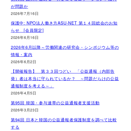
が問題か
2026年7月16日
保護中: NPO法人働き方ASU-NET 第１４回総会のお知
らせ [会員限定]
2026年6月16日
2026年6月以降～労働関連の研究会・シンポジウム等の
情報・案内
2026年6月2日
【開催報告】 第３３回つどい 「公益通報（内部告
発）者は本当に守られているか？ ～問題だらけの公益
通報制度を考える～」
2026年4月5日
第95回 韓国・参与連帯の公益通報者支援活動
2026年3月23日
第94回 日本と韓国の公益通報者保護制度を調べて比較
する