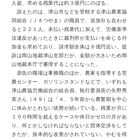
人超、求める残業代は約３億円にのぼる。
訴えたのは、津山市などを管轄する津山農業協
同組合（ＪＡつやま）の職員で、追加分も合わせ
ると２２１人。未払い残業代に加えて、労働基準
法違反があったときに裁判所が支払いを命じる付
加金も求めており、請求額全体は６億円近い。提
訴は岡山地裁津山支部だが、金額が大きいため岡
山地裁本庁で審理することになった。
原告の職場は事務職のほか、農家を指導する営
農センター、ガソリンスタンドなどで、いずれも
津山農協労働組合の組合員。執行委員長の矢野秀
実さん（４９）は「４、５年前から農繁期を中心
に休みがとれない状態が続いている。残業が月に
１００時間を超えるケースや休日がゼロの月があ
り、何とかしなければならないと団体交渉をして
きたが、抜本的な改善がされていない。やむを得