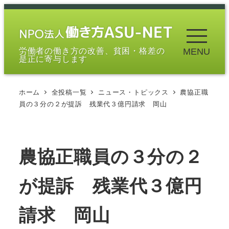
メ
イ
ン
労働者の働き方の改善、貧困・格差の
MENU
コ
是正に寄与します
ン
テ
ホーム
全投稿一覧
ニュース・トピックス
農協正職
ン
員の３分の２が提訴 残業代３億円請求 岡山
ツ
へ
移
農協正職員の３分の２
動
が提訴 残業代３億円
請求 岡山