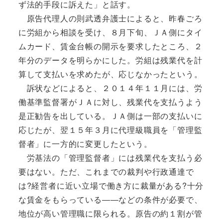
ず法的手段に訴えた」と話す。
原告代理人の則武透弁護士によると、昨春ごろ
に労組から相談を受け、８月下旬、ＪＡ側にタイ
ムカード、賃金台帳の開示を要求したところ、２
年分のデータを明らかにした。労組は残業代を計
算して支払いを求めたが、応じなかったという。
訴状などによると、２０１４年１１月には、労
働基準監督署がＪＡに対し、残業代を支払うよう
是正勧告を出している。ＪＡ側は一部の支払いに
応じたが、翌１５年３月に代理級職員を「管理監
督者」に一方的に変更したという。
労基法の「管理監督者」には残業代を支払う必
要はない。ただ、これまでの裁判や行政通達で
は?経営者に近い立場で働き方に裁量がある?十分
な賃金をもらっている――などの条件が必要で、
地位が高い管理職に限られる。原告の約１割が管