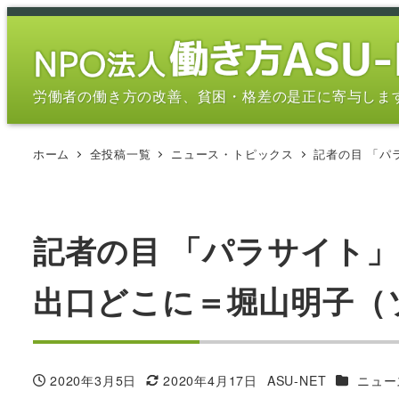
メ
イ
ン
コ
労働者の働き方の改善、貧困・格差の是正に寄与しま
ン
テ
ホーム
全投稿一覧
ニュース・トピックス
記者の目 「パ
ン
ツ
へ
移
記者の目 「パラサイト
動
出口どこに＝堀山明子（ソウ
カテゴリ
2020年3月5日
2020年4月17日
ASU-NET
ニュー
投稿日
更新日
著