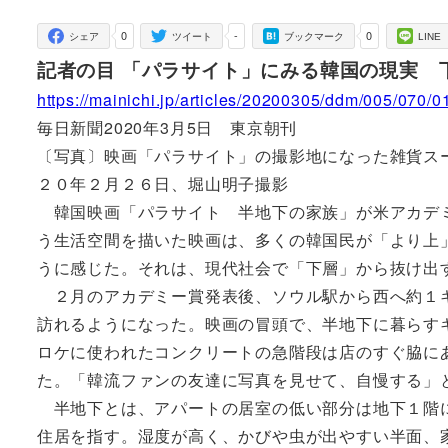
者
0
-
0
シェア
ツイート
ブックマーク
LINE
記者の目 「パラサイト」にみる韓国の現実 
https://mainichi.jp/articles/20200305/ddm/005/070/
毎日新聞2020年3月5日 東京朝刊
〔写真〕映画「パラサイト」の撮影地になった雑貨ス
２０年２月２６日、堀山明子撮影
韓国映画「パラサイト 半地下の家族」が米アカデミ
う生活空間を描いた映画は、多くの韓国民が「より上
うに感じた。それは、現代社会で「下層」から抜け出
２月のアカデミー賞発表後、ソウル駅から西へ約１キ
訪れるようになった。映画の冒頭で、半地下に暮らす
ロケに使われたコンクリートの急階段は店のすぐ脇に
た。「韓流ファンの友達に写真を見せて、自慢する」
半地下とは、アパートの居室の低い部分は地下１階に
住居を指す。湿度が高く、かびや虫が出やすい半面、