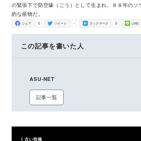
の緊張下で防空壕（ごう）として生まれ、８８年のソ
的な産物だ。
0
-
0
シェア
ツイート
ブックマーク
LINE
この記事を書いた人
ASU-NET
記事一覧
古い投稿