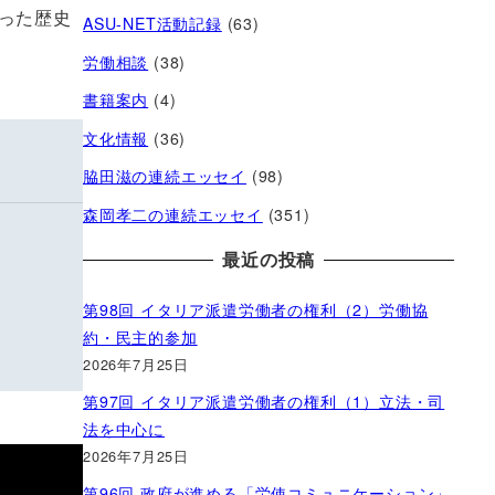
った歴史
ASU-NET活動記録
(63)
労働相談
(38)
書籍案内
(4)
文化情報
(36)
脇田滋の連続エッセイ
(98)
森岡孝二の連続エッセイ
(351)
最近の投稿
第98回 イタリア派遣労働者の権利（2）労働協
約・民主的参加
2026年7月25日
第97回 イタリア派遣労働者の権利（1）立法・司
法を中心に
2026年7月25日
第96回 政府が進める「労使コミュニケーション」