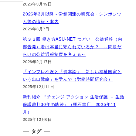
2026年3月19日
2026年3月以降～労働関連の研究会・シンポジウ
ム等の情報・案内
2026年3月7日
第３３回 働き方ASU-NET つどい 公益通報（内
部告発）者は本当に守られているか？ ～問題だ
らけの公益通報制度を考える～
2026年2月17日
「インフレ不況と『資本論』―新しい福祉国家と
いう出口戦略」を学んで（労働時間研究会）
2025年12月11日
新刊紹介 『チェンジ アクション 生活保護 － 生活
保護裁判30年の軌跡』（明石書店、2025年11
月）
2025年12月6日
タグ