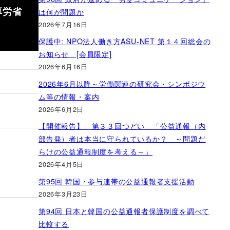
厚労省
は何が問題か
2026年7月16日
保護中: NPO法人働き方ASU-NET 第１４回総会の
お知らせ [会員限定]
2026年6月16日
2026年6月以降～労働関連の研究会・シンポジウ
ム等の情報・案内
2026年6月2日
【開催報告】 第３３回つどい 「公益通報（内
部告発）者は本当に守られているか？ ～問題だ
らけの公益通報制度を考える～」
2026年4月5日
第95回 韓国・参与連帯の公益通報者支援活動
2026年3月23日
第94回 日本と韓国の公益通報者保護制度を調べて
比較する