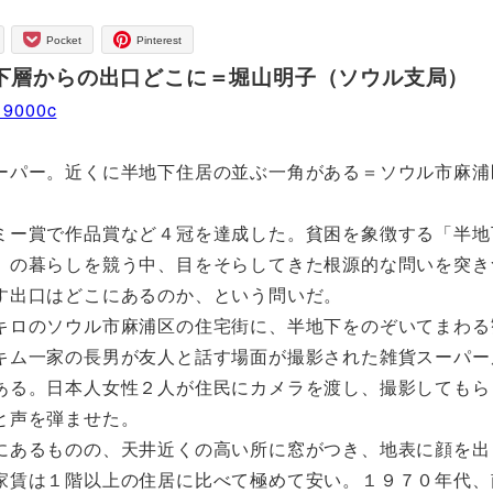
Pocket
Pinterest
下層からの出口どこに＝堀山明子（ソウル支局）
019000c
ーパー。近くに半地下住居の並ぶ一角がある＝ソウル市麻浦
ー賞で作品賞など４冠を達成した。貧困を象徴する「半地
」の暮らしを競う中、目をそらしてきた根源的な問いを突き
す出口はどこにあるのか、という問いだ。
ロのソウル市麻浦区の住宅街に、半地下をのぞいてまわる
キム一家の長男が友人と話す場面が撮影された雑貨スーパー
ある。日本人女性２人が住民にカメラを渡し、撮影してもら
と声を弾ませた。
あるものの、天井近くの高い所に窓がつき、地表に顔を出
家賃は１階以上の住居に比べて極めて安い。１９７０年代、