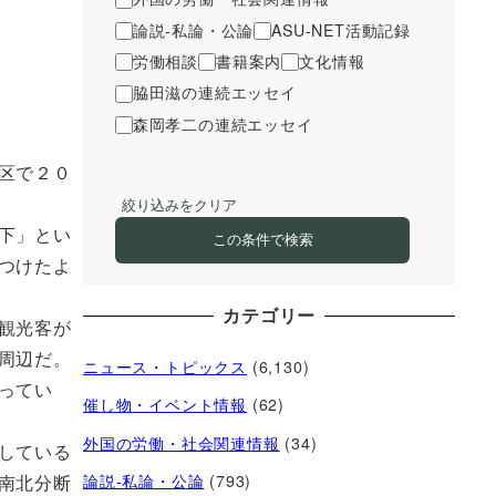
論説-私論・公論
ASU-NET活動記録
労働相談
書籍案内
文化情報
脇田滋の連続エッセイ
森岡孝二の連続エッセイ
区で２０
絞り込みをクリア
下」とい
この条件で検索
つけたよ
カテゴリー
観光客が
周辺だ。
ニュース・トピックス
(6,130)
ってい
催し物・イベント情報
(62)
外国の労働・社会関連情報
(34)
している
南北分断
論説-私論・公論
(793)