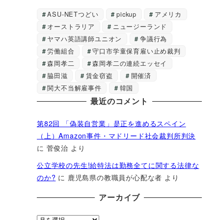
ASU-NETつどい
pickup
アメリカ
オーストラリア
ニュージーランド
ヤマハ英語講師ユニオン
争議行為
労働組合
守口市学童保育雇い止め裁判
森岡孝二
森岡孝二の連続エッセイ
脇田滋
賃金窃盗
開催済
関大不当解雇事件
韓国
最近のコメント
第82回 「偽装自営業」是正を進めるスペイン
（上）Amazon事件・マドリード社会裁判所判決
に
菅俊治
より
公立学校の先生!給特法は勤務全てに関する法律な
のか?
に
鹿児島県の教職員が心配な者
より
アーカイブ
ア