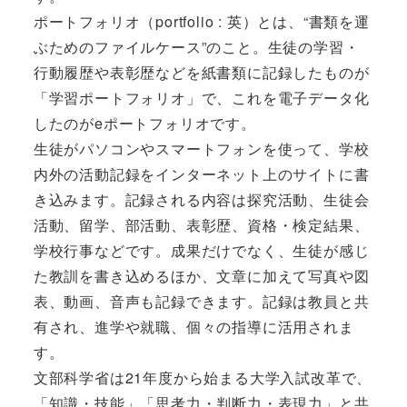
ポートフォリオ（portfolio : 英）とは、“書類を運
ぶためのファイルケース”のこと。生徒の学習・
行動履歴や表彰歴などを紙書類に記録したものが
「学習ポートフォリオ」で、これを電子データ化
したのがeポートフォリオです。
生徒がパソコンやスマートフォンを使って、学校
内外の活動記録をインターネット上のサイトに書
き込みます。記録される内容は探究活動、生徒会
活動、留学、部活動、表彰歴、資格・検定結果、
学校行事などです。成果だけでなく、生徒が感じ
た教訓を書き込めるほか、文章に加えて写真や図
表、動画、音声も記録できます。記録は教員と共
有され、進学や就職、個々の指導に活用されま
す。
文部科学省は21年度から始まる大学入試改革で、
「知識・技能」「思考力・判断力・表現力」と共