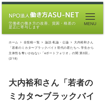
メ
イ
ン
労働者の働き方の改善、貧困・格差の
MENU
コ
是正に寄与します
ン
テ
ホーム
全投稿一覧
論説-私論・公論
大内裕和さん
ン
「若者のミカタ〜ブラックバイト世代の君たちへ 学生から
ツ
主体性を奪いかねない「eポートフォリオ」の闇 第3回」
へ
(2/18)
移
動
大内裕和さん「若者の
ミカタ〜ブラックバイ