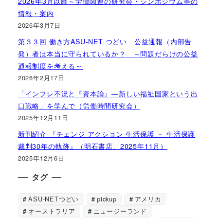
2026年3月以降～労働関連の研究会・シンポジウム等の
情報・案内
2026年3月7日
第３３回 働き方ASU-NET つどい 公益通報（内部告
発）者は本当に守られているか？ ～問題だらけの公益
通報制度を考える～
2026年2月17日
「インフレ不況と『資本論』―新しい福祉国家という出
口戦略」を学んで（労働時間研究会）
2025年12月11日
新刊紹介 『チェンジ アクション 生活保護 － 生活保護
裁判30年の軌跡』（明石書店、2025年11月）
2025年12月6日
タグ
ASU-NETつどい
pickup
アメリカ
オーストラリア
ニュージーランド