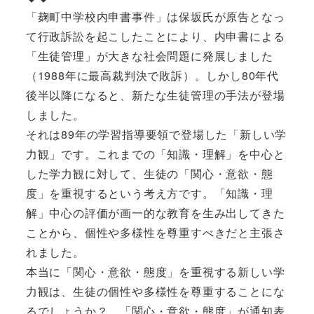
「麹町中学校内申書事件」は保坂氏が原告となっ
て行政訴訟を起こしたことにより、内申書による
「生徒管理」が大きな社会問題に発展しました
（1988年に最高裁判決で敗訴）。しかし80年代
後半以降になると、新たな生徒管理の手法が登場
しました。
それは89年の学習指導要領で登場した「新しい学
力観」です。これまでの「知識・理解」を中心と
した学力観に対して、生徒の「関心・意欲・態
度」を重視するという考え方です。「知識・理
解」中心の評価が画一的な教育を生み出してきた
ことから、個性や多様性を尊重すべきだと主張さ
れました。
本当に「関心・意欲・態度」を重視する新しい学
力観は、生徒の個性や多様性を尊重することにな
るでしょうか？ 「関心・意欲・態度」が通知表