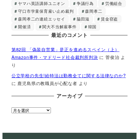
ヤマハ英語講師ユニオン
争議行為
労働組合
守口市学童保育雇い止め裁判
森岡孝二
森岡孝二の連続エッセイ
脇田滋
賃金窃盗
開催済
関大不当解雇事件
韓国
最近のコメント
第82回 「偽装自営業」是正を進めるスペイン（上）
Amazon事件・マドリード社会裁判所判決
に
菅俊治
よ
り
公立学校の先生!給特法は勤務全てに関する法律なのか?
に
鹿児島県の教職員が心配な者
より
アーカイブ
ア
ー
カ
イ