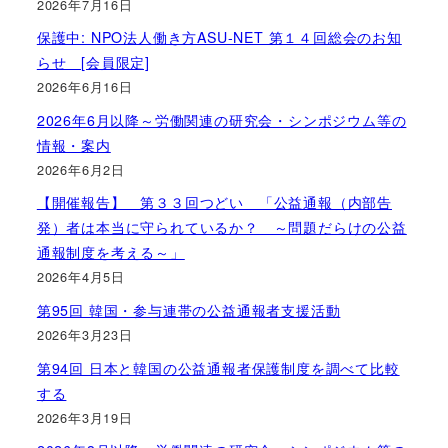
2026年7月16日
保護中: NPO法人働き方ASU-NET 第１４回総会のお知
らせ [会員限定]
2026年6月16日
2026年6月以降～労働関連の研究会・シンポジウム等の
情報・案内
2026年6月2日
【開催報告】 第３３回つどい 「公益通報（内部告
発）者は本当に守られているか？ ～問題だらけの公益
通報制度を考える～」
2026年4月5日
第95回 韓国・参与連帯の公益通報者支援活動
2026年3月23日
第94回 日本と韓国の公益通報者保護制度を調べて比較
する
2026年3月19日