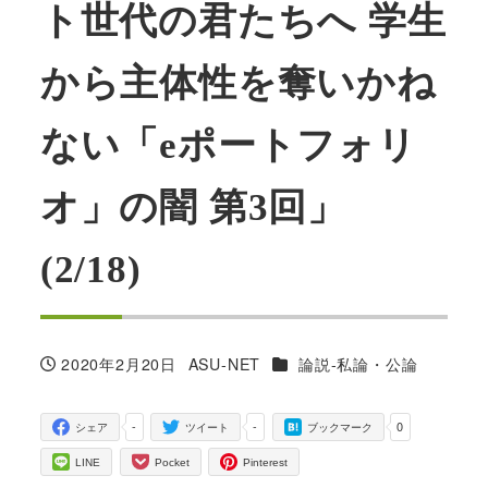
ト世代の君たちへ 学生
から主体性を奪いかね
ない「eポートフォリ
オ」の闇 第3回」
(2/18)
カテゴリー
2020年2月20日
ASU-NET
論説-私論・公論
投稿日
著
者
-
-
0
シェア
ツイート
ブックマーク
LINE
Pocket
Pinterest