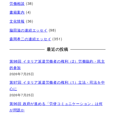
労働相談
(38)
書籍案内
(4)
文化情報
(36)
脇田滋の連続エッセイ
(98)
森岡孝二の連続エッセイ
(351)
最近の投稿
第98回 イタリア派遣労働者の権利（2）労働協約・民主
的参加
2026年7月25日
第97回 イタリア派遣労働者の権利（1）立法・司法を中
心に
2026年7月25日
第96回 政府が進める「労使コミュニケーション」は何
が問題か