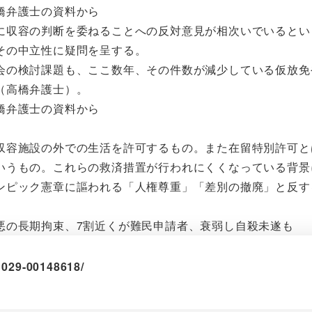
橋弁護士の資料から
に収容の判断を委ねることへの反対意見が相次いでいるとい
その中立性に疑問を呈する。
の検討課題も、ここ数年、その件数が減少している仮放免
（高橋弁護士）。
橋弁護士の資料から
収容施設の外での生活を許可するもの。また在留特別許可と
いうもの。これらの救済措置が行われにくくなっている背景
ンピック憲章に謳われる「人権尊重」「差別の撤廃」と反す
悪の長期拘束、7割近くが難民申請者、衰弱し自殺未遂も
91029-00148618/