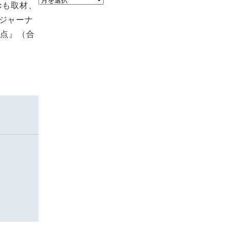
cも取材、
ー
ジャーナ
カ
論点』（合
イ
ブ