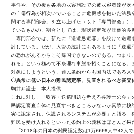
事件や、その後も各地の収容施設での被収容者達が次
の自傷行為が相次いでいることに危機感を抱いた法務
関する専門部会」を立ち上げた（以下「専門部会」）
ているものの、割合としては、現状肯定派が圧倒的多
専門部会では、新たに「送還忌避罪」を設けて送還を
討している。だが、入管の統計にもあるように「送還
の恐れがあるからこそ帰国できないのである。つまり
れる」という極めて不条理な事態を招くことになる。
対象にしようという、難民条約からも国内法である入
◯異常に低い日本の難民認定率、見直されるべき審査
駒井弁護士 本人提供
これに対し、「収容・送還問題を考える弁護士の会」
民認定審査自体に見直すべきところがないか真摯に検
実に認定され、保護されるシステムが必要」と語る。
難民を受け入れるといった条約上の義務はほとんど果
「2018年の日本の難民認定数は1万6596人中42人で