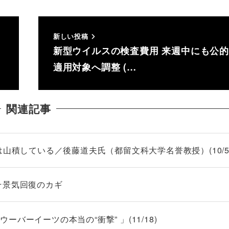
新しい投稿
新型ウイルスの検査費用 来週中にも公
適用対象へ調整 (…
関連記事
は山積している／後藤道夫氏（都留文科大学名誉教授）(10/5
そ景気回復のカギ
バーイーツの本当の“衝撃” 」(11/18)