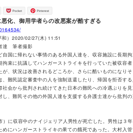
Pocket
Pinterest
に悪化、御用学者らの改悪案が酷すぎる
00164534/
0/02/27(木) 11:51
者達 筆者撮影
自国に帰れない事情のある外国人達を、収容施設に長期拘
期拘束に抗議してハンガーストライキを行っていた被収容者
たが、状況は改善されるどころか、さらに酷いものになりそ
は、難民認定審査中の人を強制送還したり、帰国を拒否する
際社会から批判され続けてきた日本の難民への冷遇ぶりを見
対し、難民その他の外国人達を支援する弁護士達から批判の
大村市）に収容中のナイジェリア人男性が死亡した。男性は３
ためにハンガーストライキの果ての餓死であった。大村入管