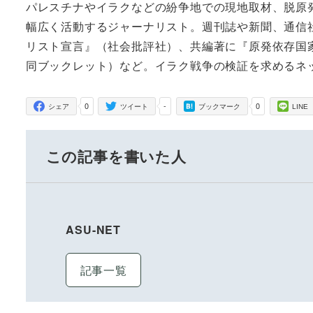
パレスチナやイラクなどの紛争地での現地取材、脱原発
幅広く活動するジャーナリスト。週刊誌や新聞、通信
リスト宣言』（社会批評社）、共編著に『原発依存国
同ブックレット）など。イラク戦争の検証を求めるネ
0
-
0
シェア
ツイート
ブックマーク
LINE
この記事を書いた人
ASU-NET
記事一覧