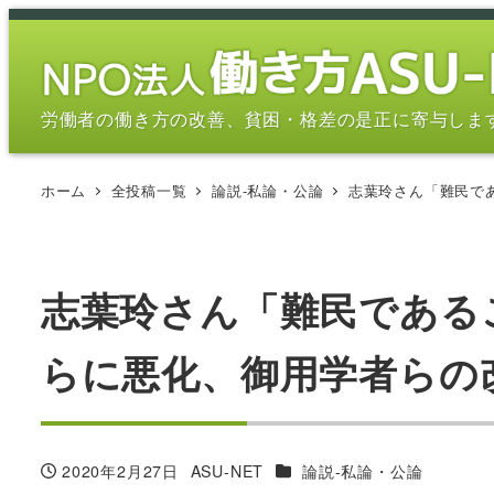
メ
イ
ン
コ
労働者の働き方の改善、貧困・格差の是正に寄与しま
ン
テ
ホーム
全投稿一覧
論説-私論・公論
志葉玲さん「難民であ
ン
ツ
へ
移
志葉玲さん「難民である
動
らに悪化、御用学者らの改悪
カテゴリー
2020年2月27日
ASU-NET
論説-私論・公論
投稿日
著