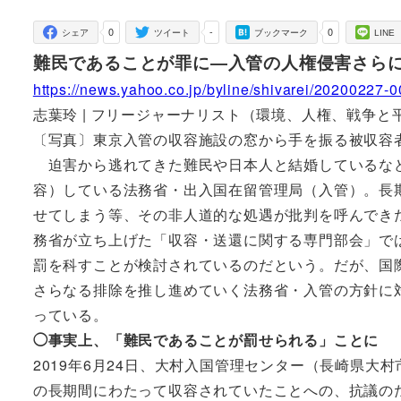
者
0
-
0
シェア
ツイート
ブックマーク
LINE
難民であることが罪に―入管の人権侵害さら
https://news.yahoo.co.jp/byline/shivarei/20200227-
志葉玲 | フリージャーナリスト（環境、人権、戦争と平和）202
〔写真〕東京入管の収容施設の窓から手を振る被収容
迫害から逃れてきた難民や日本人と結婚しているなど
容）している法務省・出入国在留管理局（入管）。長
せてしまう等、その非人道的な処遇が批判を呼んでき
務省が立ち上げた「収容・送還に関する専門部会」で
罰を科すことが検討されているのだという。だが、国
さらなる排除を推し進めていく法務省・入管の方針に
っている。
◯事実上、「難民であることが罰せられる」ことに
2019年6月24日、大村入国管理センター（長崎県
の長期間にわたって収容されていたことへの、抗議の