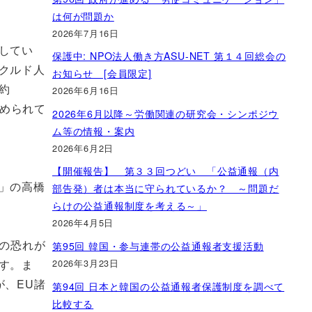
は何が問題か
2026年7月16日
してい
保護中: NPO法人働き方ASU-NET 第１４回総会の
クルド人
お知らせ [会員限定]
約
2026年6月16日
歪められて
2026年6月以降～労働関連の研究会・シンポジウ
ム等の情報・案内
2026年6月2日
【開催報告】 第３３回つどい 「公益通報（内
」の高橋
部告発）者は本当に守られているか？ ～問題だ
らけの公益通報制度を考える～」
2026年4月5日
の恐れが
第95回 韓国・参与連帯の公益通報者支援活動
2026年3月23日
す。ま
、EU諸
第94回 日本と韓国の公益通報者保護制度を調べて
比較する