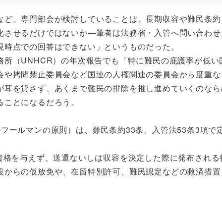
など、専門部会が検討していることは、長期収容や難民条約
化させるだけではないか―筆者は法務省・入管へ問い合わせ
現時点での回答はできない」というものだった。
所（UNHCR）の年次報告でも「特に難民の庇護率が低い
会や拷問禁止委員会など国連の人権関連の委員会から度重な
が耳を貸さず、あくまで難民の排除を推し進めていくのなら
ることになるだろう。
フールマンの原則）は、難民条約33条、入管法53条3項で
留資格を与えず、送還ないしは収容を決定した際に発布される
設からの仮放免や、在留特別許可、難民認定などの救済措置