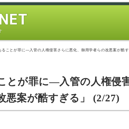
す
ることが罪に―入管の人権侵害さらに悪化、御用学者らの改悪案が酷すぎる」
ことが罪に―入管の人権侵
案が酷すぎる」 (2/27)