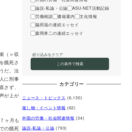
論説-私論・公論
ASU-NET活動記録
労働相談
書籍案内
文化情報
脇田滋の連続エッセイ
森岡孝二の連続エッセイ
束（＝収
絞り込みをクリア
を餓死さ
この条件で検索
うだ。法
人に刑事
カテゴリー
直さず、
声が上が
ニュース・トピックス
(6,130)
催し物・イベント情報
(62)
外国の労働・社会関連情報
(34)
年７ヶ月も
での餓死
論説-私論・公論
(793)