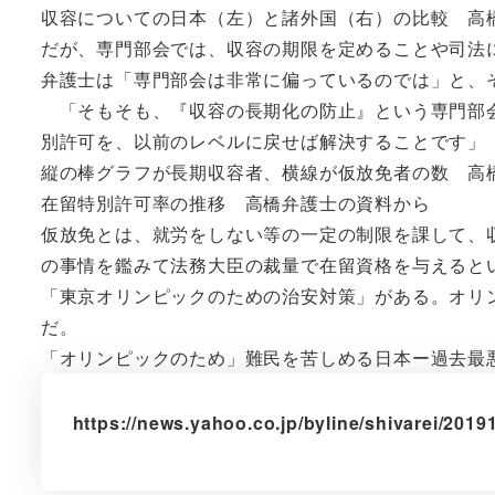
収容についての日本（左）と諸外国（右）の比較 高
だが、専門部会では、収容の期限を定めることや司法
弁護士は「専門部会は非常に偏っているのでは」と、
「そもそも、『収容の長期化の防止』という専門部会
別許可を、以前のレベルに戻せば解決することです」
縦の棒グラフが長期収容者、横線が仮放免者の数 高
在留特別許可率の推移 高橋弁護士の資料から
仮放免とは、就労をしない等の一定の制限を課して、
の事情を鑑みて法務大臣の裁量で在留資格を与えると
「東京オリンピックのための治安対策」がある。オリ
だ。
「オリンピックのため」難民を苦しめる日本ー過去最
https://news.yahoo.co.jp/byline/shivarei/201