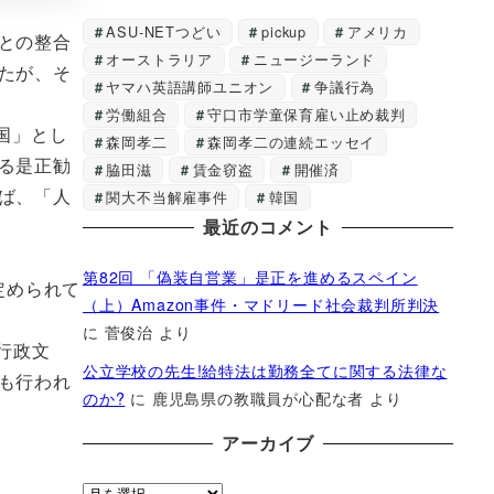
ASU-NETつどい
pickup
アメリカ
との整合
オーストラリア
ニュージーランド
たが、そ
ヤマハ英語講師ユニオン
争議行為
労働組合
守口市学童保育雇い止め裁判
国」とし
森岡孝二
森岡孝二の連続エッセイ
る是正勧
脇田滋
賃金窃盗
開催済
ば、「人
関大不当解雇事件
韓国
最近のコメント
第82回 「偽装自営業」是正を進めるスペイン
定められて
（上）Amazon事件・マドリード社会裁判所判決
に
菅俊治
より
行政文
公立学校の先生!給特法は勤務全てに関する法律な
も行われ
のか?
に
鹿児島県の教職員が心配な者
より
アーカイブ
ア