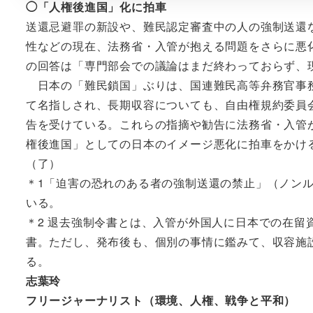
◯「人権後進国」化に拍車
送還忌避罪の新設や、難民認定審査中の人の強制送還
性などの現在、法務省・入管が抱える問題をさらに悪
の回答は「専門部会での議論はまだ終わっておらず、
日本の「難民鎖国」ぶりは、国連難民高等弁務官事務
て名指しされ、長期収容についても、自由権規約委員
告を受けている。これらの指摘や勧告に法務省・入管
権後進国」としての日本のイメージ悪化に拍車をかけ
（了）
＊1「迫害の恐れのある者の強制送還の禁止」（ノンル
いる。
＊2 退去強制令書とは、入管が外国人に日本での在
書。ただし、発布後も、個別の事情に鑑みて、収容施
る。
志葉玲
フリージャーナリスト（環境、人権、戦争と平和）