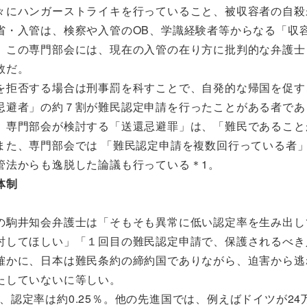
々にハンガーストライキを行っていること、被収容者の自殺
省・入管は、検察や入管のOB、学識経験者等からなる「収
。この専門部会には、現在の入管の在り方に批判的な弁護士
数だ。
拒否する場合は刑事罰を科すことで、自発的な帰国を促す
忌避者」の約７割が難民認定申請を行ったことがある者であ
、専門部会が検討する「送還忌避罪」は、「難民であること
また、専門部会では 「難民認定申請を複数回行っている者
管法からも逸脱した論議も行っている＊1。
体制
の駒井知会弁護士は「そもそも異常に低い認定率を生み出し
討してほしい」「１回目の難民認定申請で、保護されるべき
確かに、日本は難民条約の締約国でありながら、迫害から逃
たしていないに等しい。
、認定率は約0.25％。他の先進国では、例えばドイツが24万