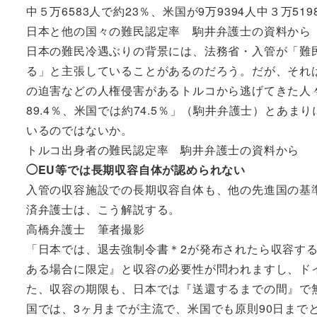
中５万6583人で約23％、米国が9万9394人中３万51
日本と他の国々の難民認定率 駒井弁護士の資料から
日本の難民冷遇ぶりの背景には、法務省・入管が「難
る」と主張していることがあるのだろう。だが、それ
の迫害などの人権侵害があるトルコから逃げてきた人
89.4％、米国では約74.5％」（駒井弁護士）とあ
いるのではないか。
トルコ出身者の難民認定率 駒井弁護士の資料から
◯EU等では長期収容自体が認められない
入管の収容施設での長期収容自体も、他の先進国の基
済弁護士は、こう解説する。
高橋弁護士 筆者撮影
「日本では、退去強制令書＊2が発布されたら収容す
ある場合に限定』と収容の必要性が問われますし、ド
た、収容の期限も、日本では『送還するまでの間』で
国では、3ヶ月までが主流で、米国でも原則90日まで