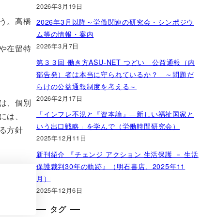
2026年3月19日
う。高橋
2026年3月以降～労働関連の研究会・シンポジウ
ム等の情報・案内
2026年3月7日
や在留特
第３３回 働き方ASU-NET つどい 公益通報（内
部告発）者は本当に守られているか？ ～問題だ
らけの公益通報制度を考える～
2026年2月17日
は、個別
「インフレ不況と『資本論』―新しい福祉国家と
には、
いう出口戦略」を学んで（労働時間研究会）
る方針
2025年12月11日
新刊紹介 『チェンジ アクション 生活保護 － 生活
保護裁判30年の軌跡』（明石書店、2025年11
月）
2025年12月6日
タグ