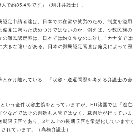
98人で約35.4％です」（駒井弁護士）。
民認定申請者達は、日本での在留や就労のため、制度を濫用
は偏見に満ちた決めつけではないのか。例えば、少数民族の
々の難民認定率は、日本では約０％なのに対し「カナダでは
まりに大きな違いがある。日本の難民認定審査は偏見によって
準とかけ離れている。「収容・送還問題を考える弁護士の会
るという全件収容主義をとっていますが、EU諸国では『逃亡
イツなどではその判断も入管ではなく、裁判所が行っていま
無期限収容であり、2年以上の長期収容も常態化していますが
とされています」（高橋弁護士）