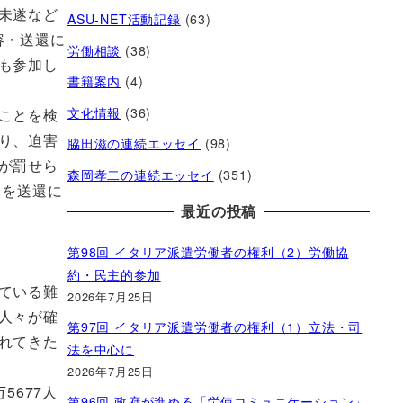
未遂など
ASU-NET活動記録
(63)
容・送還に
労働相談
(38)
も参加し
書籍案内
(4)
文化情報
(36)
ことを検
り、迫害
脇田滋の連続エッセイ
(98)
が罰せら
森岡孝二の連続エッセイ
(351)
」を送還に
最近の投稿
第98回 イタリア派遣労働者の権利（2）労働協
約・民主的参加
ている難
2026年7月25日
人々が確
第97回 イタリア派遣労働者の権利（1）立法・司
れてきた
法を中心に
2026年7月25日
5677人
第96回 政府が進める「労使コミュニケーション」