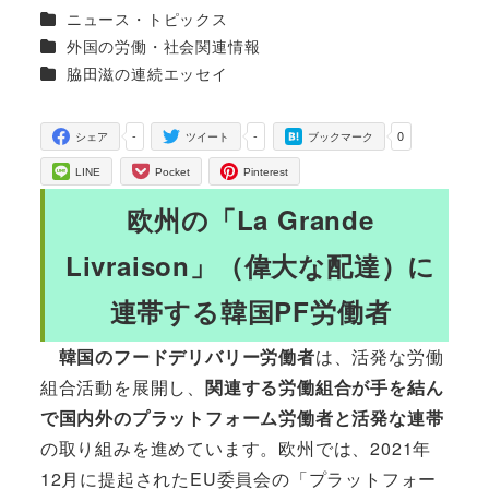
投稿日
更新日
著
カテゴリー
ニュース・トピックス
者
カテゴリー
外国の労働・社会関連情報
カテゴリー
脇田滋の連続エッセイ
-
-
0
シェア
ツイート
ブックマーク
LINE
Pocket
Pinterest
欧州の「La Grande
Livraison」（偉大な配達）に
連帯する韓国PF労働者
韓国のフードデリバリー労働者
は、活発な労働
組合活動を展開し、
関連する労働組合が手を結ん
で国内外のプラットフォーム労働者と活発な連帯
の取り組みを進めています。欧州では、2021年
12月に提起されたEU委員会の「プラットフォー