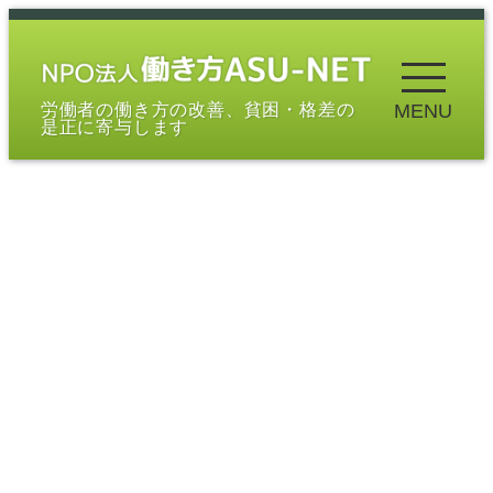
メ
イ
ン
労働者の働き方の改善、貧困・格差の
MENU
コ
是正に寄与します
ン
テ
ン
ツ
へ
移
動