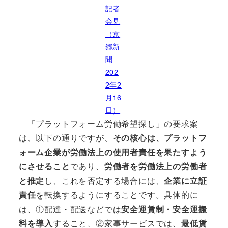
記者
会見
（京
郷新
聞
202
2年2
月16
日）
「プラットフォーム労働希望探し」の要求案
は、以下の通りですが、
その核心は、プラットフ
ォーム企業が労働法上の使用者責任を果たすよう
にさせること
であり、
労働者を労働法上の労働者
と推定
し、これを否定する場合には、
企業に立証
責任
を転換するようにすることです。具体的に
は、①配達・配送などでは
安全運賃制・安全運搬
料を導入
すること、②家事サービスでは、
最低賃