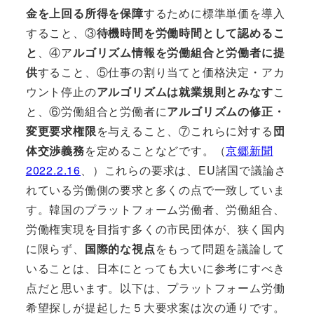
金を上回る所得を保障
するために標準単価を導入
すること、③
待機時間を労働時間として認めるこ
と
、④ア
ルゴリズム情報を労働組合と労働者に提
供
すること、⑤仕事の割り当てと価格決定・アカ
ウント停止の
アルゴリズムは就業規則とみなす
こ
と、⑥労働組合と労働者に
アルゴリズムの修正・
変更要求権限
を与えること、⑦これらに対する
団
体交渉義務
を定めることなどです。（
京郷新聞
2022.2.16
、）これらの要求は、EU諸国で議論さ
れている労働側の要求と多くの点で一致していま
す。韓国のプラットフォーム労働者、労働組合、
労働権実現を目指す多くの市民団体が、狭く国内
に限らず、
国際的な視点
をもって問題を議論して
いることは、日本にとっても大いに参考にすべき
点だと思います。以下は、プラットフォーム労働
希望探しが提起した５大要求案は次の通りです。