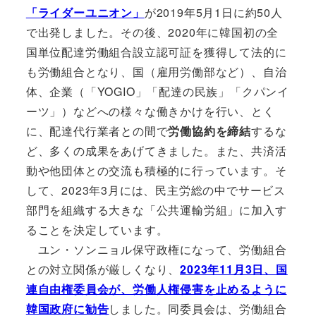
「ライダーユニオン」
が2019年5月1日に約50人
で出発しました。その後、2020年に韓国初の全
国単位配達労働組合設立認可証を獲得して法的に
も労働組合となり、国（雇用労働部など）、自治
体、企業（「YOGIO」「配達の民族」「クパンイ
ーツ」）などへの様々な働きかけを行い、とく
に、配達代行業者との間で
労働協約を締結
するな
ど、多くの成果をあげてきました。また、共済活
動や他団体との交流も積極的に行っています。そ
して、2023年3月には、民主労総の中でサービス
部門を組織する大きな「公共運輸労組」に加入す
ることを決定しています。
ユン・ソンニョル保守政権になって、労働組合
との対立関係が厳しくなり、
2023年11月3日、国
連自由権委員会が、労働人権侵害を止めるように
韓国政府に勧告
しました。同委員会は、労働組合