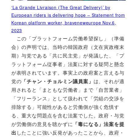
‘La Grande Livraison (The Great Delivery)’ by
European riders is delivering hope – Statement from
Korean platform worker, braveneweurope Nov.6,
2023
この「プラットフォーム労働希望探し」（準備
会）の声明では、当時の韓国政府（文在寅政権末
期）与党である「共に民主党」が発議した、「プ
ラットフォーム従事者」法案に対する疑問と懸念
が表明されています。事実上の政府案と言える与
党の
「チャン・チョルミン議員案」
は、それが適
用されると「まともな労働者」まで「自営業者」
「フリーランス」として扱われて「労組の交渉を
排除する」可能性があると労働側が強く危惧す
る、重大な問題点を含む法案でした。政府・与党
が労働側の意見を聴かずに
「毒になる」法案を提
出
したことに強い反発があったことから、政府・