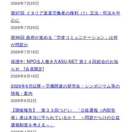
2026年7月25日
第97回 イタリア派遣労働者の権利（1）立法・司法を中
心に
2026年7月25日
第96回 政府が進める「労使コミュニケーション」は何
が問題か
2026年7月16日
保護中: NPO法人働き方ASU-NET 第１４回総会のお知
らせ [会員限定]
2026年6月16日
2026年6月以降～労働関連の研究会・シンポジウム等の
情報・案内
2026年6月2日
【開催報告】 第３３回つどい 「公益通報（内部告
発）者は本当に守られているか？ ～問題だらけの公益
通報制度を考える～」
2026年4月5日