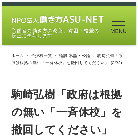
メ
イ
ン
労働者の働き方の改善、貧困・格差の
MENU
コ
是正に寄与します
ン
テ
ホーム
全投稿一覧
論説-私論・公論
駒崎弘樹「政
ン
府は根拠の無い「一斉休校」を撤回してください」 (2/28)
ツ
へ
移
駒崎弘樹「政府は根拠
動
の無い「一斉休校」を
撤回してください」