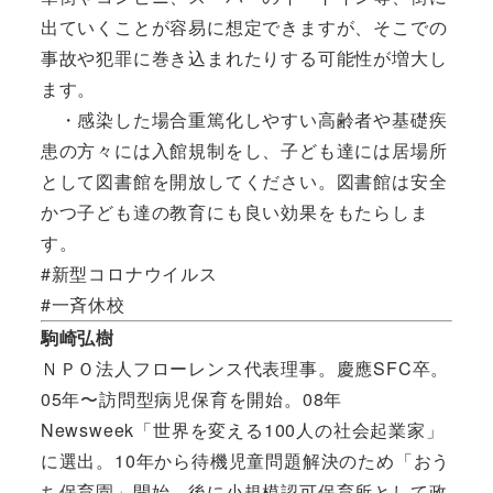
出ていくことが容易に想定できますが、そこでの
事故や犯罪に巻き込まれたりする可能性が増大し
ます。
・感染した場合重篤化しやすい高齢者や基礎疾
患の方々には入館規制をし、子ども達には居場所
として図書館を開放してください。図書館は安全
かつ子ども達の教育にも良い効果をもたらしま
す。
#新型コロナウイルス
#一斉休校
駒崎弘樹
ＮＰＯ法人フローレンス代表理事。慶應SFC卒。
05年〜訪問型病児保育を開始。08年
Newsweek「世界を変える100人の社会起業家」
に選出。10年から待機児童問題解決のため「おう
ち保育園」開始。後に小規模認可保育所として政