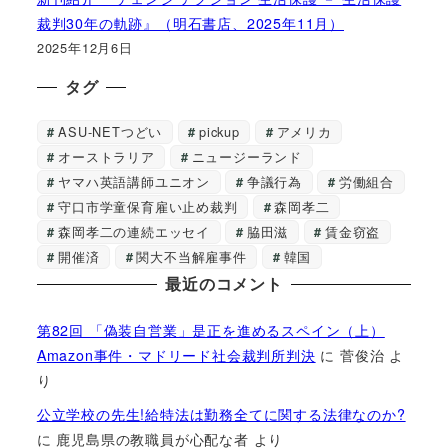
裁判30年の軌跡』（明石書店、2025年11月）
2025年12月6日
タグ
ASU-NETつどい
pickup
アメリカ
オーストラリア
ニュージーランド
ヤマハ英語講師ユニオン
争議行為
労働組合
守口市学童保育雇い止め裁判
森岡孝二
森岡孝二の連続エッセイ
脇田滋
賃金窃盗
開催済
関大不当解雇事件
韓国
最近のコメント
第82回 「偽装自営業」是正を進めるスペイン（上）
Amazon事件・マドリード社会裁判所判決
に
菅俊治
よ
り
公立学校の先生!給特法は勤務全てに関する法律なのか?
に
鹿児島県の教職員が心配な者
より