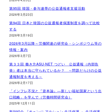
第95回 韓国・参与連帯の公益通報者支援活動
2026年3月23日
第94回 日本と韓国の公益通報者保護制度を調べて比較
する
2026年3月19日
2026年3月以降～労働関連の研究会・シンポジウム等の
情報・案内
2026年3月7日
第３３回 働き方ASU-NET つどい 公益通報（内部告
発）者は本当に守られているか？ ～問題だらけの公益
通報制度を考える～
2026年2月17日
「インフレ不況と『資本論』―新しい福祉国家という出
口戦略」を学んで（労働時間研究会）
2025年12月11日
新刊紹介 『チェンジ アクション 生活保護 － 生活保護