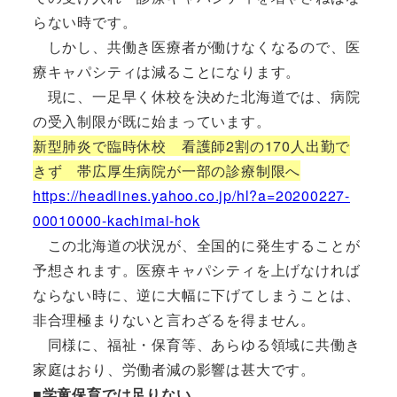
らない時です。
しかし、共働き医療者が働けなくなるので、医
療キャパシティは減ることになります。
現に、一足早く休校を決めた北海道では、病院
の受入制限が既に始まっています。
新型肺炎で臨時休校 看護師2割の170人出勤で
きず 帯広厚生病院が一部の診療制限へ
https://headlines.yahoo.co.jp/hl?a=20200227-
00010000-kachimai-hok
この北海道の状況が、全国的に発生することが
予想されます。医療キャパシティを上げなければ
ならない時に、逆に大幅に下げてしまうことは、
非合理極まりないと言わざるを得ません。
同様に、福祉・保育等、あらゆる領域に共働き
家庭はおり、労働者減の影響は甚大です。
■学童保育では足りない