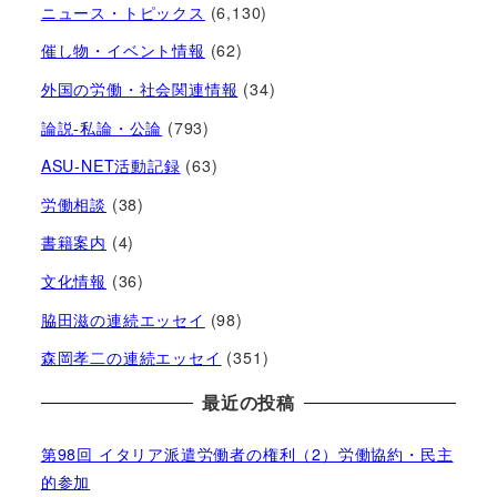
ニュース・トピックス
(6,130)
催し物・イベント情報
(62)
外国の労働・社会関連情報
(34)
論説-私論・公論
(793)
ASU-NET活動記録
(63)
労働相談
(38)
書籍案内
(4)
文化情報
(36)
脇田滋の連続エッセイ
(98)
森岡孝二の連続エッセイ
(351)
最近の投稿
第98回 イタリア派遣労働者の権利（2）労働協約・民主
的参加