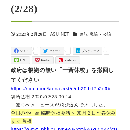
(2/28)
カテゴリー
2020年2月28日
ASU-NET
論説-私論・公論
投稿日
著
者
-
-
0
シェア
ツイート
ブックマーク
LINE
Pocket
Pinterest
政府は根拠の無い「一斉休校」を撤回し
てください
https://note.com/komazaki/n/nb39fb17c2e9b
駒崎弘樹 2020/02/28 09:14
驚くべきニュースが飛び込んできました。
全国の小中高 臨時休校要請へ 来月２日〜春休み
まで 首相
https://www3.nhk.or.jp/news/html/20200227/k10