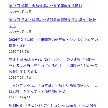
第95回 韓国・参与連帯の公益通報者支援活動
2026年3月23日
第94回 日本と韓国の公益通報者保護制度を調べて比較
する
2026年3月19日
2026年3月以降～労働関連の研究会・シンポジウム等の
情報・案内
2026年3月7日
第３３回 働き方ASU-NET つどい 公益通報（内部告
発）者は本当に守られているか？ ～問題だらけの公益
通報制度を考える～
2026年2月17日
「インフレ不況と『資本論』―新しい福祉国家という出
口戦略」を学んで（労働時間研究会）
2025年12月11日
新刊紹介 『チェンジ アクション 生活保護 － 生活保護