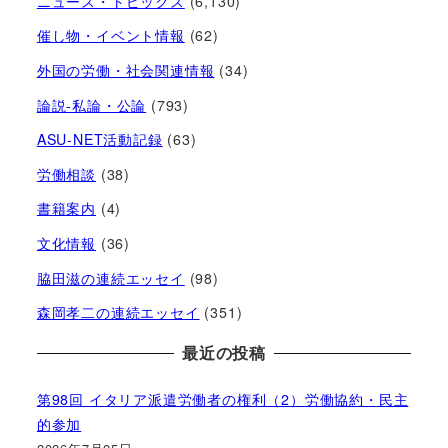
ニュース・トピックス
(6,130)
催し物・イベント情報
(62)
外国の労働・社会関連情報
(34)
論説-私論・公論
(793)
ASU-NET活動記録
(63)
労働相談
(38)
書籍案内
(4)
文化情報
(36)
脇田滋の連続エッセイ
(98)
森岡孝二の連続エッセイ
(351)
最近の投稿
第98回 イタリア派遣労働者の権利（2）労働協約・民主
的参加