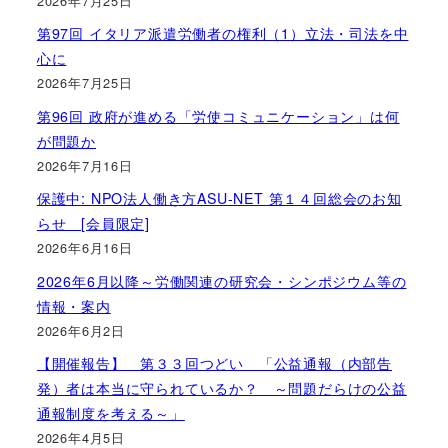
2026年7月25日
第97回 イタリア派遣労働者の権利（1）立法・司法を中
心に
2026年7月25日
第96回 政府が進める「労使コミュニケーション」は何
が問題か
2026年7月16日
保護中: NPO法人働き方ASU-NET 第１４回総会のお知
らせ [会員限定]
2026年6月16日
2026年6月以降～労働関連の研究会・シンポジウム等の
情報・案内
2026年6月2日
【開催報告】 第３３回つどい 「公益通報（内部告
発）者は本当に守られているか？ ～問題だらけの公益
通報制度を考える～」
2026年4月5日