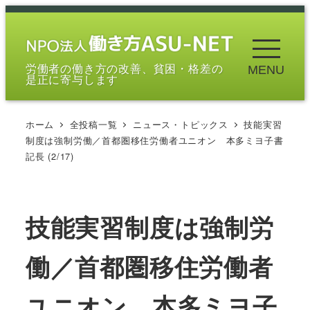
メ
イ
ン
労働者の働き方の改善、貧困・格差の
MENU
コ
是正に寄与します
ン
テ
ホーム
全投稿一覧
ニュース・トピックス
技能実習
ン
制度は強制労働／首都圏移住労働者ユニオン 本多ミヨ子書
ツ
記長 (2/17)
へ
移
動
技能実習制度は強制労
働／首都圏移住労働者
ユニオン 本多ミヨ子