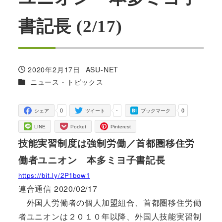
書記長 (2/17)
2020年2月17日
ASU-NET
投稿日
著
カテゴリー
ニュース・トピックス
者
0
-
0
シェア
ツイート
ブックマーク
LINE
Pocket
Pinterest
技能実習制度は強制労働／首都圏移住労
働者ユニオン 本多ミヨ子書記長
https://bit.ly/2P1bow1
連合通信 2020/02/17
外国人労働者の個人加盟組合、首都圏移住労働
者ユニオンは２０１０年以降、外国人技能実習制