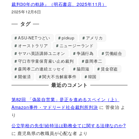
裁判30年の軌跡』（明石書店、2025年11月）
2025年12月6日
タグ
ASU-NETつどい
pickup
アメリカ
オーストラリア
ニュージーランド
ヤマハ英語講師ユニオン
争議行為
労働組合
守口市学童保育雇い止め裁判
森岡孝二
森岡孝二の連続エッセイ
脇田滋
賃金窃盗
開催済
関大不当解雇事件
韓国
最近のコメント
第82回 「偽装自営業」是正を進めるスペイン（上）
Amazon事件・マドリード社会裁判所判決
に
菅俊治
よ
り
公立学校の先生!給特法は勤務全てに関する法律なのか?
に
鹿児島県の教職員が心配な者
より