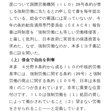
度について国際労働機関（ＩＬＯ）29号条約が禁
じる強制労働に当たるとの申し立て書を毎年提出
している。総会での審議には至っていないが、今
年の条約勧告適用専門委員会（ＣＥＡＣＲ）報告
書は同制度を「強制労働にも等しい労働権侵害」
と厳しく批判し、日本政府に実習生の保護措置を
求めた。なぜ、強制労働なのか。本多ミヨ子書記
長に話を聞いた。
（上）借金で自由を剥奪
本多 ４分野８条約から成るＩＬＯの中核的労働
基準には、強制労働に関する条約（29号）と強制
労働の廃止に関する条約（１０５号、日本は未批
准）の二つが含まれています。非常に重要な位置
付けです。ＩＬＯは強制労働を（１）処罰の脅し
によって働かされていること（２）望まない労働
をさせられること――と定義しています。