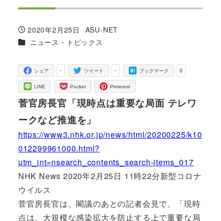
2020年2月25日
ASU-NET
投稿日
著
カテゴリー
ニュース・トピックス
者
-
-
0
シェア
ツイート
ブックマーク
LINE
Pocket
Pinterest
菅官房長官「現時点は重要な局面 テレワ
ークなど推進を」
https://www3.nhk.or.jp/news/html/20200225/k10
012299961000.html?
utm_int=nsearch_contents_search-items_017
NHK News 2020年2月25日 11時22分新型コロナ
ウイルス
菅官房長官は、閣議のあとの記者会見で、「現時
点は、大規模な感染拡大を防止する上で重要な局