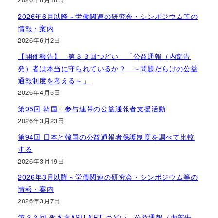
2026年6月以降～労働関連の研究会・シンポジウム等の
情報・案内
2026年6月2日
【開催報告】 第３３回つどい 「公益通報（内部告
発）者は本当に守られているか？ ～問題だらけの公益
通報制度を考える～」
2026年4月5日
第95回 韓国・参与連帯の公益通報者支援活動
2026年3月23日
第94回 日本と韓国の公益通報者保護制度を調べて比較
する
2026年3月19日
2026年3月以降～労働関連の研究会・シンポジウム等の
情報・案内
2026年3月7日
第３３回 働き方ASU-NET つどい 公益通報（内部告