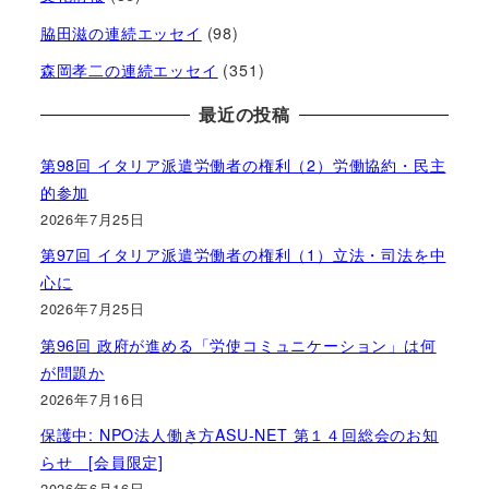
脇田滋の連続エッセイ
(98)
森岡孝二の連続エッセイ
(351)
最近の投稿
第98回 イタリア派遣労働者の権利（2）労働協約・民主
的参加
2026年7月25日
第97回 イタリア派遣労働者の権利（1）立法・司法を中
心に
2026年7月25日
第96回 政府が進める「労使コミュニケーション」は何
が問題か
2026年7月16日
保護中: NPO法人働き方ASU-NET 第１４回総会のお知
らせ [会員限定]
2026年6月16日