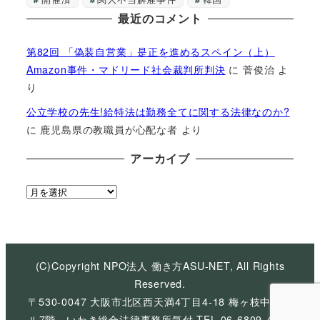
最近のコメント
第82回 「偽装自営業」是正を進めるスペイン（上）
Amazon事件・マドリード社会裁判所判決
に
菅俊治
よ
り
公立学校の先生!給特法は勤務全てに関する法律なのか?
に
鹿児島県の教職員が心配な者
より
アーカイブ
ア
ー
カ
イ
ブ
(C)Copyright NPO法人 働き方ASU-NET, All Rights
Reserved.
〒530-0047 大阪市北区西天満4丁目4-18 梅ヶ枝中央ビ
ル7階 いわき総合法律事務所気付 TEL 06-6809-4926