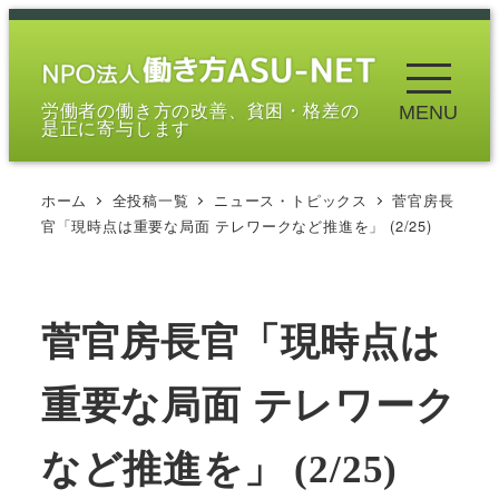
メ
イ
ン
労働者の働き方の改善、貧困・格差の
MENU
コ
是正に寄与します
ン
テ
ホーム
全投稿一覧
ニュース・トピックス
菅官房長
ン
官「現時点は重要な局面 テレワークなど推進を」 (2/25)
ツ
へ
移
菅官房長官「現時点は
動
重要な局面 テレワーク
など推進を」 (2/25)