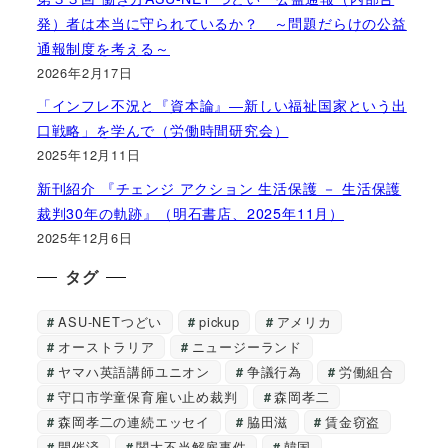
発）者は本当に守られているか？ ～問題だらけの公益
通報制度を考える～
2026年2月17日
「インフレ不況と『資本論』―新しい福祉国家という出
口戦略」を学んで（労働時間研究会）
2025年12月11日
新刊紹介 『チェンジ アクション 生活保護 － 生活保護
裁判30年の軌跡』（明石書店、2025年11月）
2025年12月6日
タグ
ASU-NETつどい
pickup
アメリカ
オーストラリア
ニュージーランド
ヤマハ英語講師ユニオン
争議行為
労働組合
守口市学童保育雇い止め裁判
森岡孝二
森岡孝二の連続エッセイ
脇田滋
賃金窃盗
開催済
関大不当解雇事件
韓国