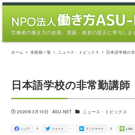
メ
イ
ン
コ
労働者の働き方の改善、貧困・格差の是正に寄与しま
ン
テ
ホーム
全投稿一覧
ニュース・トピックス
日本語学校の非常
ン
ツ
へ
移
日本語学校の非常勤講師 ７
動
カテゴリー
2020年3月10日
ASU-NET
ニュース・トピックス
投稿日
著
者
0
-
0
シェア
ツイート
ブックマーク
LINE