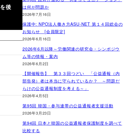
業を後
は何が問題か
2026年7月16日
保護中: NPO法人働き方ASU-NET 第１４回総会の
お知らせ [会員限定]
2026年6月16日
2026年6月以降～労働関連の研究会・シンポジウ
ム等の情報・案内
2026年6月2日
【開催報告】 第３３回つどい 「公益通報（内
部告発）者は本当に守られているか？ ～問題だ
らけの公益通報制度を考える～」
2026年4月5日
第95回 韓国・参与連帯の公益通報者支援活動
2026年3月23日
第94回 日本と韓国の公益通報者保護制度を調べて
比較する