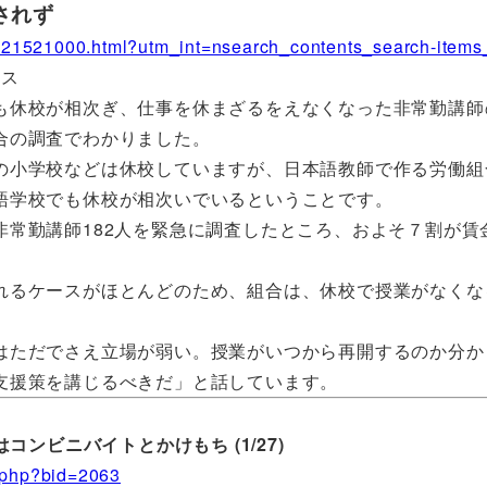
されず
2321521000.html?utm_int=nsearch_contents_search-item
ルス
も休校が相次ぎ、仕事を休まざるをえなくなった非常勤講師
合の調査でわかりました。
の小学校などは休校していますが、日本語教師で作る労働組
語学校でも休校が相次いでいるということです。
常勤講師182人を緊急に調査したところ、およそ７割が賃
。
れるケースがほとんどのため、組合は、休校で授業がなくな
はただでさえ立場が弱い。授業がいつから再開するのか分か
支援策を講じるべきだ」と話しています。
ンビニバイトとかけもち (1/27)
s.php?bid=2063