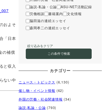
論説-私論・公論
ASU-NET活動記録
s_007
労働相談
書籍案内
文化情報
脇田滋の連続エッセイ
のおよそ
森岡孝二の連続エッセイ
合「日本
絞り込みをクリア
金の補償
この条件で検索
ると収入
カテゴリー
らない中
ニュース・トピックス
(6,130)
催し物・イベント情報
(62)
外国の労働・社会関連情報
(34)
論説-私論・公論
(793)