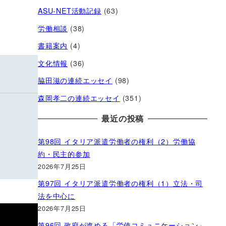
ASU-NET活動記録
(63)
労働相談
(38)
書籍案内
(4)
文化情報
(36)
脇田滋の連続エッセイ
(98)
森岡孝二の連続エッセイ
(351)
最近の投稿
第98回 イタリア派遣労働者の権利（2）労働協
約・民主的参加
2026年7月25日
第97回 イタリア派遣労働者の権利（1）立法・司
法を中心に
2026年7月25日
第96回 政府が進める「労使コミュニケーション」