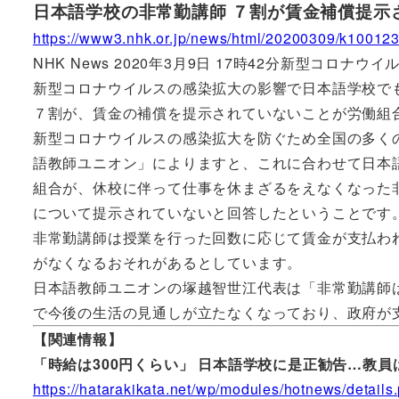
日本語学校の非常勤講師 ７割が賃金補償提示
https://www3.nhk.or.jp/news/html/20200309/k1001
NHK News 2020年3月9日 17時42分新型コロナウイ
新型コロナウイルスの感染拡大の影響で日本語学校で
７割が、賃金の補償を提示されていないことが労働組
新型コロナウイルスの感染拡大を防ぐため全国の多く
語教師ユニオン」によりますと、これに合わせて日本
組合が、休校に伴って仕事を休まざるをえなくなった非
について提示されていないと回答したということです
非常勤講師は授業を行った回数に応じて賃金が支払わ
がなくなるおそれがあるとしています。
日本語教師ユニオンの塚越智世江代表は「非常勤講師
で今後の生活の見通しが立たなくなっており、政府が
【関連情報】
「時給は300円くらい」 日本語学校に是正勧告…教員はコ
https://hatarakikata.net/wp/modules/hotnews/detail