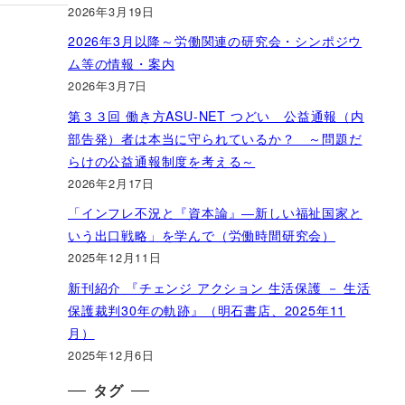
2026年3月19日
2026年3月以降～労働関連の研究会・シンポジウ
ム等の情報・案内
2026年3月7日
第３３回 働き方ASU-NET つどい 公益通報（内
部告発）者は本当に守られているか？ ～問題だ
らけの公益通報制度を考える～
2026年2月17日
「インフレ不況と『資本論』―新しい福祉国家と
いう出口戦略」を学んで（労働時間研究会）
2025年12月11日
新刊紹介 『チェンジ アクション 生活保護 － 生活
保護裁判30年の軌跡』（明石書店、2025年11
月）
2025年12月6日
タグ