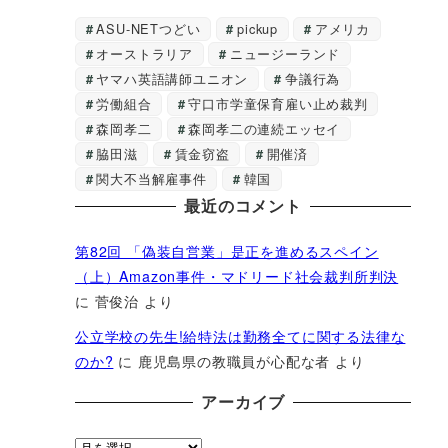
ASU-NETつどい
pickup
アメリカ
オーストラリア
ニュージーランド
ヤマハ英語講師ユニオン
争議行為
労働組合
守口市学童保育雇い止め裁判
森岡孝二
森岡孝二の連続エッセイ
脇田滋
賃金窃盗
開催済
関大不当解雇事件
韓国
最近のコメント
第82回 「偽装自営業」是正を進めるスペイン
（上）Amazon事件・マドリード社会裁判所判決
に
菅俊治
より
公立学校の先生!給特法は勤務全てに関する法律な
のか?
に
鹿児島県の教職員が心配な者
より
アーカイブ
ア