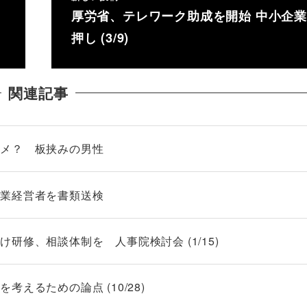
厚労省、テレワーク助成を開始 中小企
押し (3/9)
関連記事
ダメ？ 板挟みの男性
負業経営者を書類送検
研修、相談体制を 人事院検討会 (1/15)
えるための論点 (10/28)