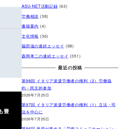
ASU-NET活動記録
(63)
労働相談
(38)
書籍案内
(4)
文化情報
(36)
脇田滋の連続エッセイ
(98)
森岡孝二の連続エッセイ
(351)
最近の投稿
第98回 イタリア派遣労働者の権利（2）労働協
約・民主的参加
2026年7月25日
第97回 イタリア派遣労働者の権利（1）立法・司
も畳
法を中心に
2026年7月25日
第96回 政府が進める「労使コミュニケーション」