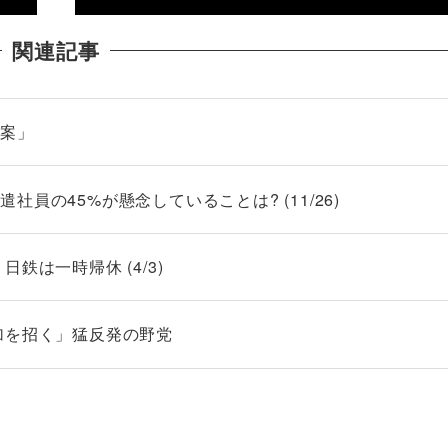
関連記事
法案」
員の45%が懸念していることは? (11/26)
鉄は一時帰休 (4/3)
加を招く」猛反発の野党