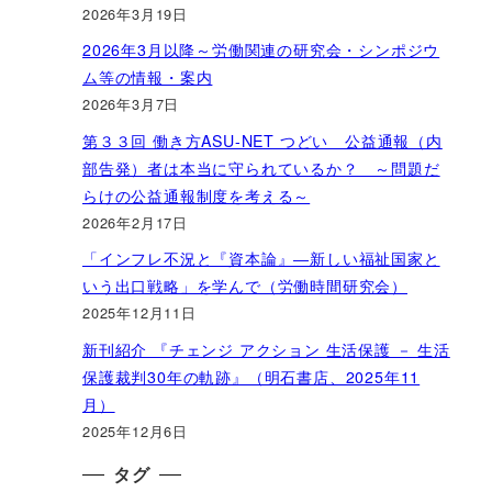
2026年3月19日
2026年3月以降～労働関連の研究会・シンポジウ
ム等の情報・案内
2026年3月7日
第３３回 働き方ASU-NET つどい 公益通報（内
部告発）者は本当に守られているか？ ～問題だ
らけの公益通報制度を考える～
2026年2月17日
「インフレ不況と『資本論』―新しい福祉国家と
いう出口戦略」を学んで（労働時間研究会）
2025年12月11日
新刊紹介 『チェンジ アクション 生活保護 － 生活
保護裁判30年の軌跡』（明石書店、2025年11
月）
2025年12月6日
タグ