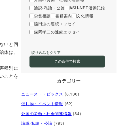
論説-私論・公論
ASU-NET活動記録
労働相談
書籍案内
文化情報
脇田滋の連続エッセイ
森岡孝二の連続エッセイ
ないと回
治体は、
絞り込みをクリア
この条件で検索
害種別に
いことを
カテゴリー
ニュース・トピックス
(6,130)
催し物・イベント情報
(62)
外国の労働・社会関連情報
(34)
論説-私論・公論
(793)