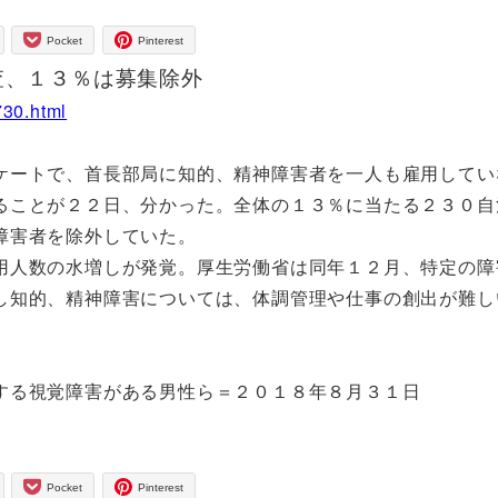
Pocket
Pinterest
査、１３％は募集除外
730.html
ケートで、首長部局に知的、精神障害者を一人も雇用してい
ることが２２日、分かった。全体の１３％に当たる２３０自
障害者を除外していた。
用人数の水増しが発覚。厚生労働省は同年１２月、特定の障
し知的、精神障害については、体調管理や仕事の創出が難し
する視覚障害がある男性ら＝２０１８年８月３１日
Pocket
Pinterest