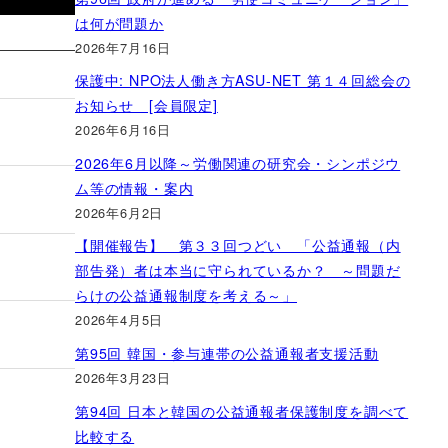
は何が問題か
2026年7月16日
保護中: NPO法人働き方ASU-NET 第１４回総会の
お知らせ [会員限定]
2026年6月16日
2026年6月以降～労働関連の研究会・シンポジウ
ム等の情報・案内
2026年6月2日
【開催報告】 第３３回つどい 「公益通報（内
部告発）者は本当に守られているか？ ～問題だ
らけの公益通報制度を考える～」
2026年4月5日
第95回 韓国・参与連帯の公益通報者支援活動
2026年3月23日
第94回 日本と韓国の公益通報者保護制度を調べて
比較する