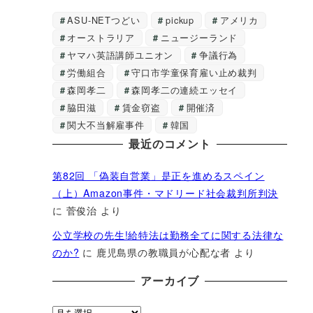
ASU-NETつどい
pickup
アメリカ
オーストラリア
ニュージーランド
ヤマハ英語講師ユニオン
争議行為
労働組合
守口市学童保育雇い止め裁判
森岡孝二
森岡孝二の連続エッセイ
脇田滋
賃金窃盗
開催済
関大不当解雇事件
韓国
最近のコメント
第82回 「偽装自営業」是正を進めるスペイン
（上）Amazon事件・マドリード社会裁判所判決
に
菅俊治
より
公立学校の先生!給特法は勤務全てに関する法律な
のか?
に
鹿児島県の教職員が心配な者
より
アーカイブ
ア