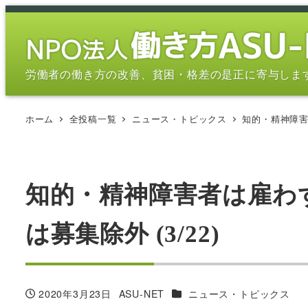
メ
イ
ン
コ
労働者の働き方の改善、貧困・格差の是正に寄与しま
ン
テ
ホーム
全投稿一覧
ニュース・トピックス
知的・精神障害
ン
ツ
へ
移
知的・精神障害者は雇わ
動
は募集除外 (3/22)
カテゴリー
2020年3月23日
ASU-NET
ニュース・トピックス
投稿日
著