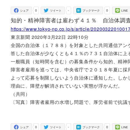
者
0
-
0
シェア
ツイート
ブックマーク
LINE
知的・精神障害者は雇わず４１％ 自治体調
https://www.tokyo-np.co.jp/s/article/2020032201001
東京新聞 2020年3月22日 22時10分
全国の自治体（１７８８）を対象とした共同通信アン
答した自治体が少なくとも４１％の７３１自治体に上
一般職員（短時間を含む）の募集条件から知的、精神
障害者雇用を巡っては、中央省庁で２０１８年夏に採
よって応募を制限しないよう自治体に通知した。しか
理由に、障壁が解消されていない実態が浮かんだ。
（共同）
〔写真〕障害者雇用の水増し問題で、厚労省前で抗議
0
-
0
シェア
ツイート
ブックマーク
LINE