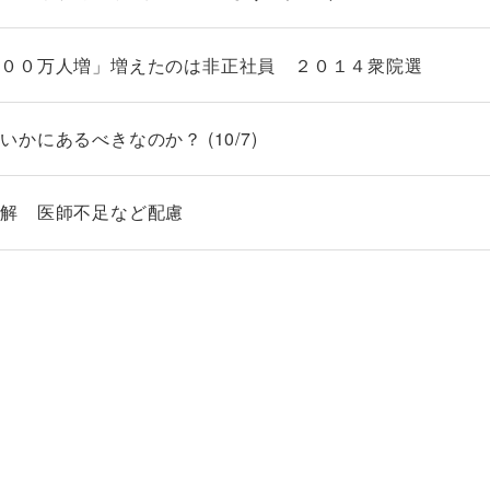
１００万人増」増えたのは非正社員 ２０１４衆院選
にあるべきなのか？ (10/7)
和解 医師不足など配慮