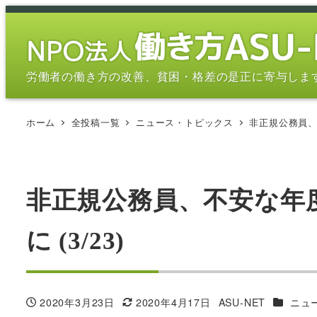
メ
イ
ン
コ
労働者の働き方の改善、貧困・格差の是正に寄与しま
ン
テ
ホーム
全投稿一覧
ニュース・トピックス
非正規公務員、
ン
ツ
へ
移
非正規公務員、不安な年
動
に (3/23)
カテゴリ
2020年3月23日
2020年4月17日
ASU-NET
ニュ
投稿日
更新日
著