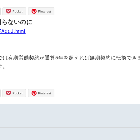
Pocket
Pinterest
回らないのに
FA00J.html
では有期労働契約が通算5年を超えれば無期契約に転換でき
す。
Pocket
Pinterest