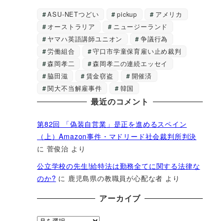
ASU-NETつどい
pickup
アメリカ
オーストラリア
ニュージーランド
ヤマハ英語講師ユニオン
争議行為
労働組合
守口市学童保育雇い止め裁判
森岡孝二
森岡孝二の連続エッセイ
脇田滋
賃金窃盗
開催済
関大不当解雇事件
韓国
最近のコメント
第82回 「偽装自営業」是正を進めるスペイン
（上）Amazon事件・マドリード社会裁判所判決
に
菅俊治
より
公立学校の先生!給特法は勤務全てに関する法律な
のか?
に
鹿児島県の教職員が心配な者
より
アーカイブ
ア