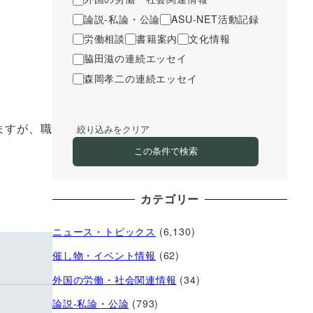
論説-私論・公論
ASU-NET活動記録
労働相談
書籍案内
文化情報
脇田滋の連続エッセイ
森岡孝二の連続エッセイ
ますが、職
絞り込みをクリア
この条件で検索
カテゴリー
ニュース・トピックス
(6,130)
催し物・イベント情報
(62)
外国の労働・社会関連情報
(34)
論説-私論・公論
(793)