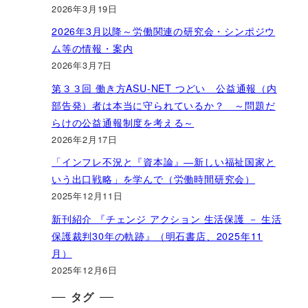
2026年3月19日
2026年3月以降～労働関連の研究会・シンポジウ
ム等の情報・案内
2026年3月7日
第３３回 働き方ASU-NET つどい 公益通報（内
部告発）者は本当に守られているか？ ～問題だ
らけの公益通報制度を考える～
2026年2月17日
「インフレ不況と『資本論』―新しい福祉国家と
いう出口戦略」を学んで（労働時間研究会）
2025年12月11日
新刊紹介 『チェンジ アクション 生活保護 － 生活
保護裁判30年の軌跡』（明石書店、2025年11
月）
2025年12月6日
タグ