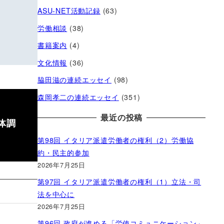
ASU-NET活動記録
(63)
労働相談
(38)
書籍案内
(4)
文化情報
(36)
脇田滋の連続エッセイ
(98)
森岡孝二の連続エッセイ
(351)
最近の投稿
体調
第98回 イタリア派遣労働者の権利（2）労働協
約・民主的参加
2026年7月25日
第97回 イタリア派遣労働者の権利（1）立法・司
法を中心に
2026年7月25日
第96回 政府が進める「労使コミュニケーション」