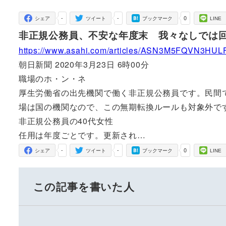
者
-
-
0
シェア
ツイート
ブックマーク
LINE
非正規公務員、不安な年度末 我々なしでは
https://www.asahi.com/articles/ASN3M5FQVN3HUL
朝日新聞 2020年3月23日 6時00分
職場のホ・ン・ネ
厚生労働省の出先機関で働く非正規公務員です。民間
場は国の機関なので、この無期転換ルールも対象外で
非正規公務員の40代女性
任用は年度ごとです。更新され…
-
-
0
シェア
ツイート
ブックマーク
LINE
この記事を書いた人