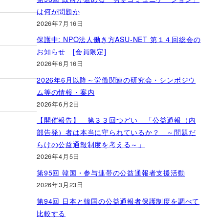
は何が問題か
2026年7月16日
保護中: NPO法人働き方ASU-NET 第１４回総会の
お知らせ [会員限定]
2026年6月16日
2026年6月以降～労働関連の研究会・シンポジウ
ム等の情報・案内
2026年6月2日
【開催報告】 第３３回つどい 「公益通報（内
部告発）者は本当に守られているか？ ～問題だ
らけの公益通報制度を考える～」
2026年4月5日
第95回 韓国・参与連帯の公益通報者支援活動
2026年3月23日
第94回 日本と韓国の公益通報者保護制度を調べて
比較する