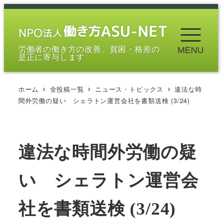
メ
イ
ン
労働者の働き方の改善、貧困・格差の
MENU
コ
是正に寄与します
ン
テ
ホーム
全投稿一覧
ニュース・トピックス
違法な時
ン
間外労働の疑い シェラトン運営会社を書類送検 (3/24)
ツ
へ
移
違法な時間外労働の疑
動
い シェラトン運営会
社を書類送検 (3/24)