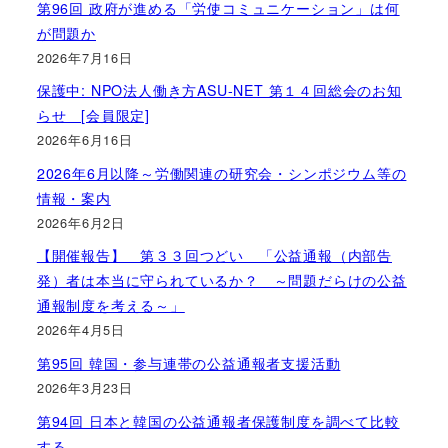
第96回 政府が進める「労使コミュニケーション」は何
が問題か
2026年7月16日
保護中: NPO法人働き方ASU-NET 第１４回総会のお知
らせ [会員限定]
2026年6月16日
2026年6月以降～労働関連の研究会・シンポジウム等の
情報・案内
2026年6月2日
【開催報告】 第３３回つどい 「公益通報（内部告
発）者は本当に守られているか？ ～問題だらけの公益
通報制度を考える～」
2026年4月5日
第95回 韓国・参与連帯の公益通報者支援活動
2026年3月23日
第94回 日本と韓国の公益通報者保護制度を調べて比較
する