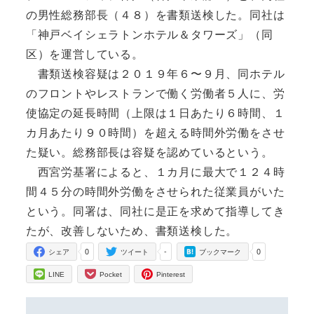
の男性総務部長（４８）を書類送検した。同社は
「神戸ベイシェラトンホテル＆タワーズ」（同
区）を運営している。
書類送検容疑は２０１９年６〜９月、同ホテル
のフロントやレストランで働く労働者５人に、労
使協定の延長時間（上限は１日あたり６時間、１
カ月あたり９０時間）を超える時間外労働をさせ
た疑い。総務部長は容疑を認めているという。
西宮労基署によると、１カ月に最大で１２４時
間４５分の時間外労働をさせられた従業員がいた
という。同署は、同社に是正を求めて指導してき
たが、改善しないため、書類送検した。
0
-
0
シェア
ツイート
ブックマーク
LINE
Pocket
Pinterest