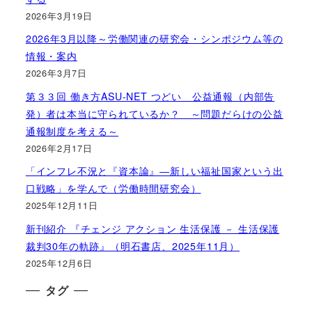
2026年3月19日
2026年3月以降～労働関連の研究会・シンポジウム等の
情報・案内
2026年3月7日
第３３回 働き方ASU-NET つどい 公益通報（内部告
発）者は本当に守られているか？ ～問題だらけの公益
通報制度を考える～
2026年2月17日
「インフレ不況と『資本論』―新しい福祉国家という出
口戦略」を学んで（労働時間研究会）
2025年12月11日
新刊紹介 『チェンジ アクション 生活保護 － 生活保護
裁判30年の軌跡』（明石書店、2025年11月）
2025年12月6日
タグ