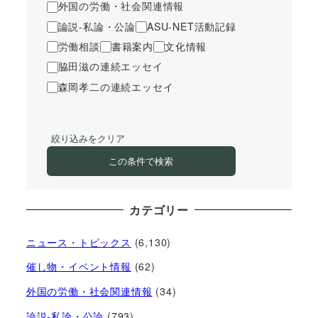
外国の労働・社会関連情報
論説-私論・公論
ASU-NET活動記録
労働相談
書籍案内
文化情報
脇田滋の連続エッセイ
森岡孝二の連続エッセイ
絞り込みをクリア
この条件で検索
カテゴリー
ニュース・トピックス
(6,130)
催し物・イベント情報
(62)
外国の労働・社会関連情報
(34)
論説-私論・公論
(793)