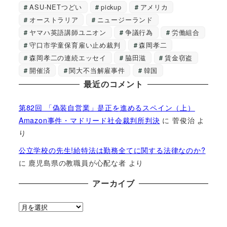
ASU-NETつどい
pickup
アメリカ
オーストラリア
ニュージーランド
ヤマハ英語講師ユニオン
争議行為
労働組合
守口市学童保育雇い止め裁判
森岡孝二
森岡孝二の連続エッセイ
脇田滋
賃金窃盗
開催済
関大不当解雇事件
韓国
最近のコメント
第82回 「偽装自営業」是正を進めるスペイン（上）
Amazon事件・マドリード社会裁判所判決
に
菅俊治
よ
り
公立学校の先生!給特法は勤務全てに関する法律なのか?
に
鹿児島県の教職員が心配な者
より
アーカイブ
ア
ー