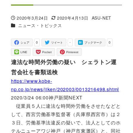
2020年3月24日
2020年4月13日
ASU-NET
投稿日
更新日
著
カテゴリー
ニュース・トピックス
者
0
-
0
シェア
ツイート
ブックマーク
LINE
Pocket
Pinterest
違法な時間外労働の疑い シェラトン運
営会社を書類送検
https://www.kobe-
np.co.jp/news/jiken/202003/0013216498.shtml
2020/3/24 06:00神戸新聞NEXT
従業員５人に違法な時間外労働をさせたなどと
して、西宮労働基準監督署（兵庫県西宮市）は２
３日、労働基準法違反の疑いで、法人としてのホ
テルニューアワジ神戸（神戸市東灘区）と、同社