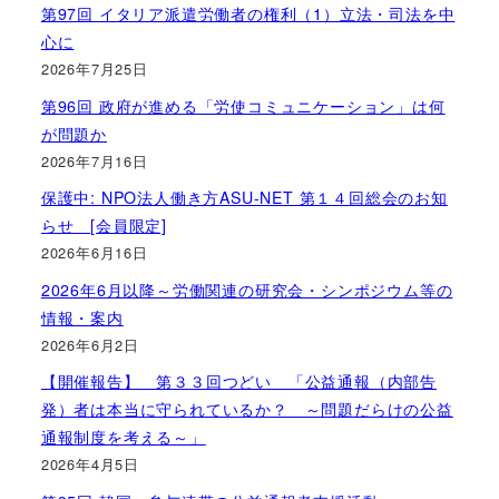
第97回 イタリア派遣労働者の権利（1）立法・司法を中
心に
2026年7月25日
第96回 政府が進める「労使コミュニケーション」は何
が問題か
2026年7月16日
保護中: NPO法人働き方ASU-NET 第１４回総会のお知
らせ [会員限定]
2026年6月16日
2026年6月以降～労働関連の研究会・シンポジウム等の
情報・案内
2026年6月2日
【開催報告】 第３３回つどい 「公益通報（内部告
発）者は本当に守られているか？ ～問題だらけの公益
通報制度を考える～」
2026年4月5日