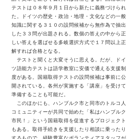
テストは０８年９月１日から新たに義務づけられ
た。ドイツの歴史・政治・地理・文化などの一般
知識に関する３１０の設問候補から無作為で抽出
した３３問が出題される。数個の答えの中から正
しい答えを選ばせる多岐選択方式で１７問以上正
解すれば合格となる。
テストと聞くと大変そうに思える。だが、ドイ
ツ語能力テストは語学教室に安価で通える支援制
度がある。国籍取得テストの設問候補は事前に公
開されている。各州が実施する「講座」を受けて
準備することも可能だ。
このほかにも、ハンブルク市と同市のトルコ人
コミュニティーが共同で始めた「私はハンブルク
市民！」という国籍取得を促進するプロジェクト
もある。取得手続きを支援したり相談に乗ったり
するもので、経験豊富なボランティアスタッフが