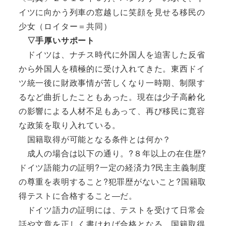
イツに向かう列車の窓越しに笑顔を見せる移民の
少女（ロイター＝共同）
▽手厚いサポート
ドイツは、ナチス時代に外国人を迫害した反省
から外国人を積極的に受け入れてきた。東西ドイ
ツ統一後に財政事情が苦しくなり一時期、制限す
るなど曲折したこともあった。現在は少子高齢化
の影響による人材不足もあって、再び移民に寛容
な政策を取り入れている。
国籍取得が可能となる条件とは何か？
成人の場合は以下の通り。?８年以上の在住歴?
ドイツ語能力の証明?一定の経済力?民主主義制度
の尊重を表明すること?犯罪歴がないこと?国籍取
得テストに合格すること―だ。
ドイツ語力の証明には、テストを受けて日常会
話や文章を正しく書ければ合格となる。国籍取得