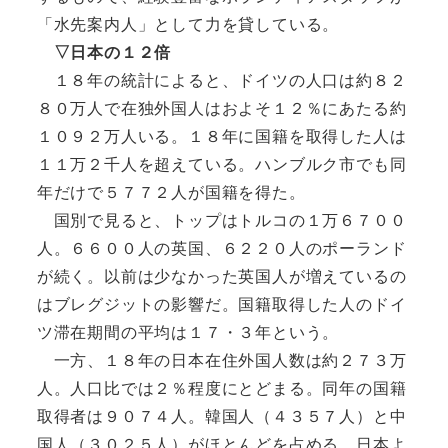
「水先案内人」として力を貸している。
▽日本の１２倍
１８年の統計によると、ドイツの人口は約８２
８０万人で在独外国人はおよそ１２％にあたる約
１０９２万人いる。１８年に国籍を取得した人は
１１万２千人を超えている。ハンブルク市でも同
年だけで５７７２人が国籍を得た。
国別で見ると、トップはトルコの１万６７００
人。６６００人の英国、６２２０人のポーランド
が続く。以前は少なかった英国人が増えているの
はブレグジットの影響だ。国籍取得した人のドイ
ツ滞在期間の平均は１７・３年という。
一方、１８年の日本在住外国人数は約２７３万
人。人口比では２％程度にとどまる。同年の国籍
取得者は９０７４人。韓国人（４３５７人）と中
国人（３０２５人）がほとんどを占める。日本よ