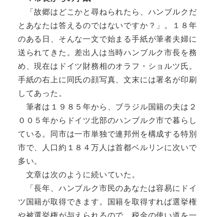
「故郷はどこかと尋ねられたら、ハンブルクだ
とあなたは答えるのではないですか？」。１８年
のある日、そんな一文で始まる手紙が筆者夫婦に
送られてきた。差出人は当時ハンブルク市長を務
め、現在はドイツ財務相のオラフ・ショルツ氏。
手紙の右上に同氏の顔写真、文末には署名が印刷
してあった。
筆者は１９８５年から、ブラジル国籍の夫は２
００５年からドイツ北部のハンブルク市で暮らし
ている。同市は一市単独で連邦州を構成する特別
市で、人口約１８４万人は首都ベルリンに次いで
多い。
文章は次のように続いていた。
「長年、ハンブルク市民のあなたは容易にドイ
ツ国籍が取得できます。国籍を取得すれば選挙権
や被選挙権が与えられるので、税金の使い道を一