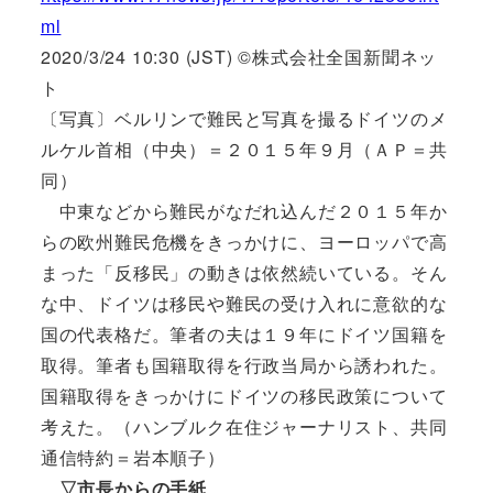
ml
2020/3/24 10:30 (JST) ©株式会社全国新聞ネッ
ト
〔写真〕ベルリンで難民と写真を撮るドイツのメ
ルケル首相（中央）＝２０１５年９月（ＡＰ＝共
同）
中東などから難民がなだれ込んだ２０１５年か
らの欧州難民危機をきっかけに、ヨーロッパで高
まった「反移民」の動きは依然続いている。そん
な中、ドイツは移民や難民の受け入れに意欲的な
国の代表格だ。筆者の夫は１９年にドイツ国籍を
取得。筆者も国籍取得を行政当局から誘われた。
国籍取得をきっかけにドイツの移民政策について
考えた。（ハンブルク在住ジャーナリスト、共同
通信特約＝岩本順子）
▽市長からの手紙