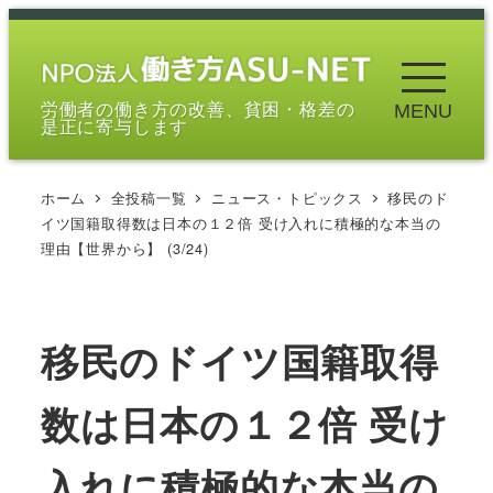
メ
イ
ン
労働者の働き方の改善、貧困・格差の
MENU
コ
是正に寄与します
ン
テ
ホーム
全投稿一覧
ニュース・トピックス
移民のド
ン
イツ国籍取得数は日本の１２倍 受け入れに積極的な本当の
ツ
理由【世界から】 (3/24)
へ
移
動
移民のドイツ国籍取得
数は日本の１２倍 受け
入れに積極的な本当の