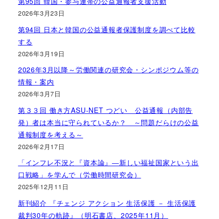
第95回 韓国・参与連帯の公益通報者支援活動
2026年3月23日
第94回 日本と韓国の公益通報者保護制度を調べて比較
する
2026年3月19日
2026年3月以降～労働関連の研究会・シンポジウム等の
情報・案内
2026年3月7日
第３３回 働き方ASU-NET つどい 公益通報（内部告
発）者は本当に守られているか？ ～問題だらけの公益
通報制度を考える～
2026年2月17日
「インフレ不況と『資本論』―新しい福祉国家という出
口戦略」を学んで（労働時間研究会）
2025年12月11日
新刊紹介 『チェンジ アクション 生活保護 － 生活保護
裁判30年の軌跡』（明石書店、2025年11月）