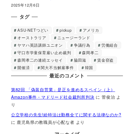
2025年12月6日
タグ
ASU-NETつどい
pickup
アメリカ
オーストラリア
ニュージーランド
ヤマハ英語講師ユニオン
争議行為
労働組合
守口市学童保育雇い止め裁判
森岡孝二
森岡孝二の連続エッセイ
脇田滋
賃金窃盗
開催済
関大不当解雇事件
韓国
最近のコメント
第82回 「偽装自営業」是正を進めるスペイン（上）
Amazon事件・マドリード社会裁判所判決
に
菅俊治
よ
り
公立学校の先生!給特法は勤務全てに関する法律なのか?
に
鹿児島県の教職員が心配な者
より