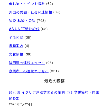
催し物・イベント情報
(62)
外国の労働・社会関連情報
(34)
論説-私論・公論
(793)
ASU-NET活動記録
(63)
労働相談
(38)
書籍案内
(4)
文化情報
(36)
脇田滋の連続エッセイ
(98)
森岡孝二の連続エッセイ
(351)
最近の投稿
第98回 イタリア派遣労働者の権利（2）労働協約・民主
的参加
2026年7月25日