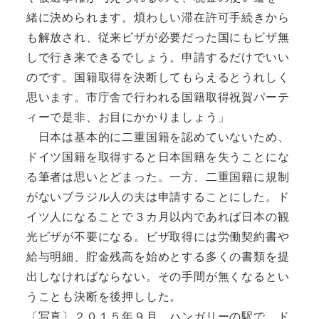
緒に決められます。煩わしい滞在許可手続きから
も解放され、従来ビザが必要だった国にもビザ無
しで行き来できるでしょう。申請するだけでいい
のです。国籍取得を決断してもらえるとうれしく
思います。市庁舎で行われる国籍取得祝賀パーテ
ィーで是非、お目にかかりましょう」
日本は基本的に二重国籍を認めていないため、
ドイツ国籍を取得すると日本国籍を失うことにな
る筆者は思いとどまった。一方、二重国籍に規制
がないブラジル人の夫は申請することにした。ド
イツ人になることで３カ月以内であれば日本の観
光ビザが不要になる。ビザ取得には労働契約書や
給与明細、貯金残高を始めとする多くの書類を提
出しなければならない。その手間が無くなるとい
うことも決断を後押しした。
〔写真〕２０１５年９月、ハンガリーの駅で、ド