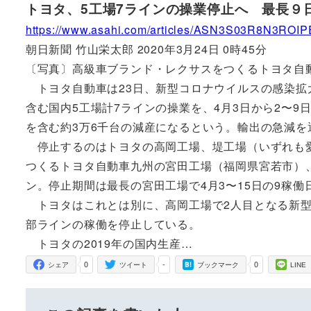
トヨタ、5工場7ラインの操業停止へ 最長９
https://www.asahi.com/articles/ASN3S03R8N3ROIP
朝日新聞 竹山栄太郎 2020年3月24日 0時45分
〔写真〕高級車ブランド・レクサスをつくるトヨタ自動車
トヨタ自動車は23日、新型コロナウイルスの感染拡
含む国内5工場計7ラインの操業を、4月3日から2〜
を含む約3万6千台の減産になるという。輸出の急減
停止するのはトヨタの高岡工場、堤工場（いずれも愛
つくるトヨタ自動車九州の宮田工場（福岡県宮若市）
ン。停止期間は最長の宮田工場で4月3〜15日の9稼働
トヨタはこれとは別に、高岡工場で2人目となる新型コ
部ラインの稼働を停止している。
トヨタの2019年の国内生産…
0
-
0
シェア
ツイート
ブックマーク
LINE