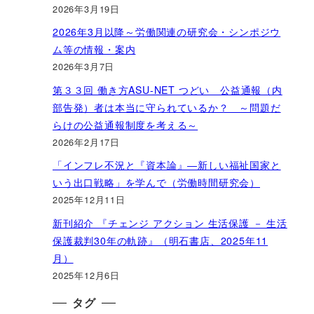
2026年3月19日
2026年3月以降～労働関連の研究会・シンポジウ
ム等の情報・案内
2026年3月7日
第３３回 働き方ASU-NET つどい 公益通報（内
部告発）者は本当に守られているか？ ～問題だ
らけの公益通報制度を考える～
2026年2月17日
「インフレ不況と『資本論』―新しい福祉国家と
いう出口戦略」を学んで（労働時間研究会）
2025年12月11日
新刊紹介 『チェンジ アクション 生活保護 － 生活
保護裁判30年の軌跡』（明石書店、2025年11
月）
2025年12月6日
タグ