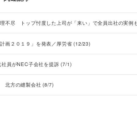
不尽 トップ忖度した上司が「来い」で全員出社の実例も (3
２０１９」を発表／厚労省 (12/23)
員がNEC子会社を提訴 (7/1)
方の縫製会社 (8/7)