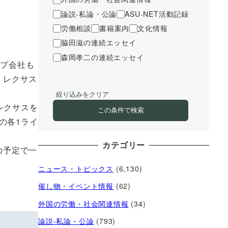
論説-私論・公論
ASU-NET活動記録
労働相談
書籍案内
文化情報
脇田滋の連続エッセイ
森岡孝二の連続エッセイ
ープ会社も
・レクサス
絞り込みをクリア
レクサスを
この条件で検索
の各1ライ
カテゴリー
の予定で一
ニュース・トピックス
(6,130)
催し物・イベント情報
(62)
外国の労働・社会関連情報
(34)
論説-私論・公論
(793)