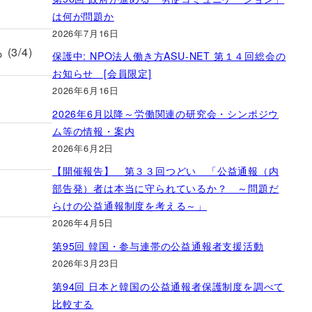
は何が問題か
2026年7月16日
/4)
保護中: NPO法人働き方ASU-NET 第１４回総会の
お知らせ [会員限定]
2026年6月16日
2026年6月以降～労働関連の研究会・シンポジウ
ム等の情報・案内
2026年6月2日
【開催報告】 第３３回つどい 「公益通報（内
部告発）者は本当に守られているか？ ～問題だ
らけの公益通報制度を考える～」
2026年4月5日
第95回 韓国・参与連帯の公益通報者支援活動
2026年3月23日
第94回 日本と韓国の公益通報者保護制度を調べて
比較する