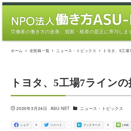
メ
イ
ン
コ
労働者の働き方の改善、貧困・格差の是正に寄与しま
ン
テ
ホーム
全投稿一覧
ニュース・トピックス
トヨタ、5工場7
ン
ツ
へ
移
トヨタ、5工場7ラインの操
動
カテゴリー
2020年3月24日
ASU-NET
ニュース・トピックス
投稿日
著
者
0
-
0
シェア
ツイート
ブックマーク
LINE