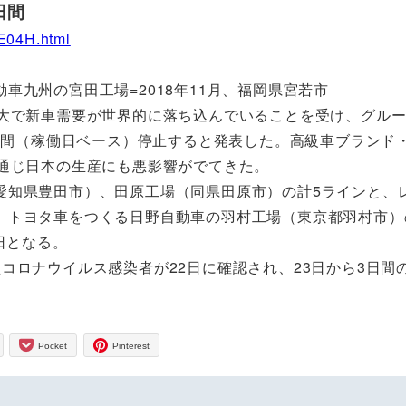
日間
E04H.html
九州の宮田工場=2018年11月、福岡県宮若市
大で新車需要が世界的に落ち込んでいることを受け、グル
9日間（稼働日ベース）停止すると発表した。高級車ブランド
を通じ日本の生産にも悪影響がでてきた。
知県豊田市）、田原工場（同県田原市）の計5ラインと、
、トヨタ車をつくる日野自動車の羽村工場（東京都羽村市）
日となる。
ロナウイルス感染者が22日に確認され、23日から3日間
Pocket
Pinterest