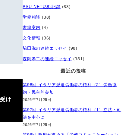
ASU-NET活動記録
(63)
労働相談
(38)
書籍案内
(4)
文化情報
(36)
脇田滋の連続エッセイ
(98)
森岡孝二の連続エッセイ
(351)
最近の投稿
第98回 イタリア派遣労働者の権利（2）労働協
約・民主的参加
 受け
2026年7月25日
第97回 イタリア派遣労働者の権利（1）立法・司
法を中心に
2026年7月25日
第96回 政府が進める「労使コミュニケーション」