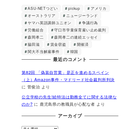
ASU-NETつどい
pickup
アメリカ
オーストラリア
ニュージーランド
ヤマハ英語講師ユニオン
争議行為
労働組合
守口市学童保育雇い止め裁判
森岡孝二
森岡孝二の連続エッセイ
脇田滋
賃金窃盗
開催済
関大不当解雇事件
韓国
最近のコメント
第82回 「偽装自営業」是正を進めるスペイン
（上）Amazon事件・マドリード社会裁判所判決
に
菅俊治
より
公立学校の先生!給特法は勤務全てに関する法律な
のか?
に
鹿児島県の教職員が心配な者
より
アーカイブ
ア