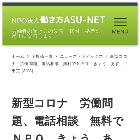
メ
イ
ン
労働者の働き方の改善、貧困・格差の
MENU
コ
是正に寄与します
ン
テ
ホーム
全投稿一覧
ニュース・トピックス
新型コロ
ン
ナ 労働問題、電話相談 無料でＮＰＯ きょう、あす ／
ツ
東京 (3/28)
へ
移
動
新型コロナ 労働問
題、電話相談 無料で
ＮＰＯ きょう、あ