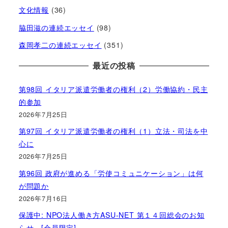
文化情報
(36)
脇田滋の連続エッセイ
(98)
森岡孝二の連続エッセイ
(351)
最近の投稿
第98回 イタリア派遣労働者の権利（2）労働協約・民主
的参加
2026年7月25日
第97回 イタリア派遣労働者の権利（1）立法・司法を中
心に
2026年7月25日
第96回 政府が進める「労使コミュニケーション」は何
が問題か
2026年7月16日
保護中: NPO法人働き方ASU-NET 第１４回総会のお知
らせ [会員限定]