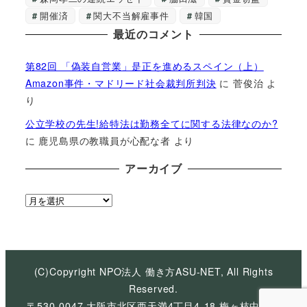
開催済
関大不当解雇事件
韓国
最近のコメント
第82回 「偽装自営業」是正を進めるスペイン（上）
Amazon事件・マドリード社会裁判所判決
に
菅俊治
よ
り
公立学校の先生!給特法は勤務全てに関する法律なのか?
に
鹿児島県の教職員が心配な者
より
アーカイブ
ア
ー
カ
イ
ブ
(C)Copyright NPO法人 働き方ASU-NET, All Rights
Reserved.
〒530-0047 大阪市北区西天満4丁目4-18 梅ヶ枝中央ビ