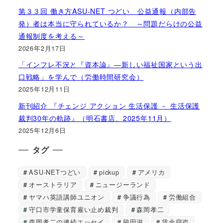
第３３回 働き方ASU-NET つどい 公益通報（内部告
発）者は本当に守られているか？ ～問題だらけの公益
通報制度を考える～
2026年2月17日
「インフレ不況と『資本論』―新しい福祉国家という出
口戦略」を学んで（労働時間研究会）
2025年12月11日
新刊紹介 『チェンジ アクション 生活保護 － 生活保護
裁判30年の軌跡』（明石書店、2025年11月）
2025年12月6日
タグ
ASU-NETつどい
pickup
アメリカ
オーストラリア
ニュージーランド
ヤマハ英語講師ユニオン
争議行為
労働組合
守口市学童保育雇い止め裁判
森岡孝二
森岡孝二の連続エッセイ
脇田滋
賃金窃盗