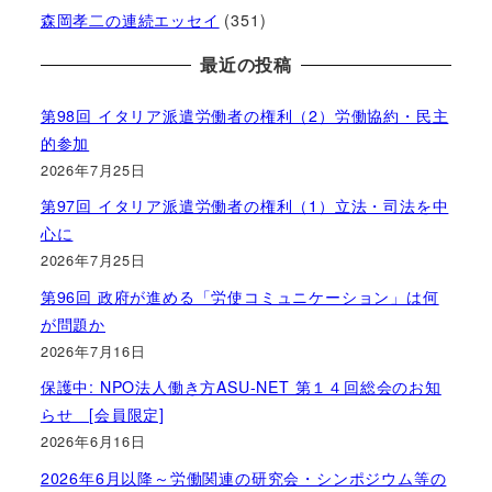
森岡孝二の連続エッセイ
(351)
最近の投稿
第98回 イタリア派遣労働者の権利（2）労働協約・民主
的参加
2026年7月25日
第97回 イタリア派遣労働者の権利（1）立法・司法を中
心に
2026年7月25日
第96回 政府が進める「労使コミュニケーション」は何
が問題か
2026年7月16日
保護中: NPO法人働き方ASU-NET 第１４回総会のお知
らせ [会員限定]
2026年6月16日
2026年6月以降～労働関連の研究会・シンポジウム等の