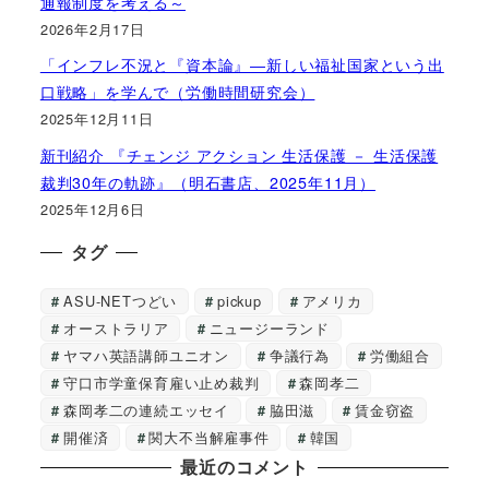
通報制度を考える～
2026年2月17日
「インフレ不況と『資本論』―新しい福祉国家という出
口戦略」を学んで（労働時間研究会）
2025年12月11日
新刊紹介 『チェンジ アクション 生活保護 － 生活保護
裁判30年の軌跡』（明石書店、2025年11月）
2025年12月6日
タグ
ASU-NETつどい
pickup
アメリカ
オーストラリア
ニュージーランド
ヤマハ英語講師ユニオン
争議行為
労働組合
守口市学童保育雇い止め裁判
森岡孝二
森岡孝二の連続エッセイ
脇田滋
賃金窃盗
開催済
関大不当解雇事件
韓国
最近のコメント