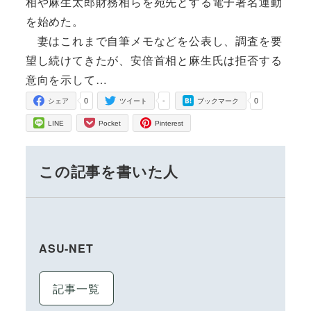
相や麻生太郎財務相らを宛先とする電子署名運動
を始めた。
妻はこれまで自筆メモなどを公表し、調査を要
望し続けてきたが、安倍首相と麻生氏は拒否する
意向を示して…
0
-
0
シェア
ツイート
ブックマーク
LINE
Pocket
Pinterest
この記事を書いた人
ASU-NET
記事一覧