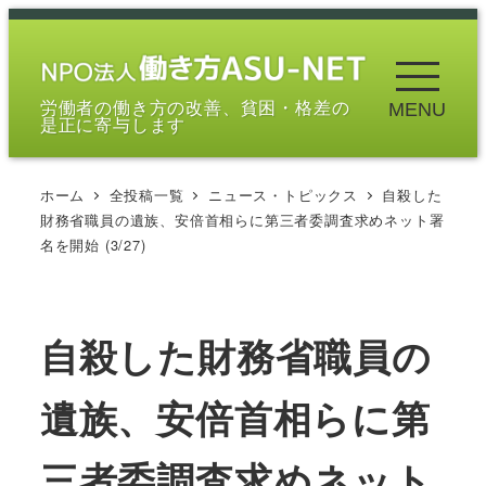
メ
イ
ン
労働者の働き方の改善、貧困・格差の
MENU
コ
是正に寄与します
ン
テ
ホーム
全投稿一覧
ニュース・トピックス
自殺した
ン
財務省職員の遺族、安倍首相らに第三者委調査求めネット署
ツ
名を開始 (3/27)
へ
移
動
自殺した財務省職員の
遺族、安倍首相らに第
三者委調査求めネット