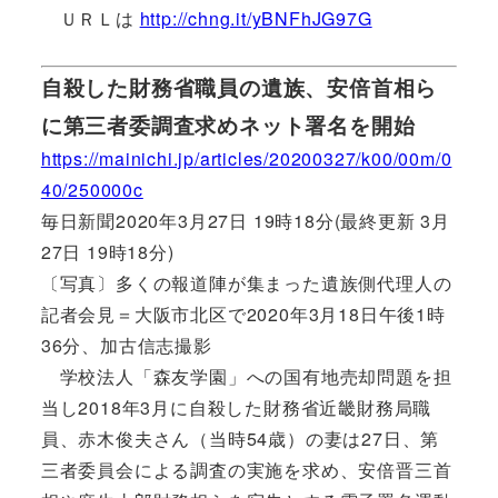
ＵＲＬは
http://chng.it/yBNFhJG97G
自殺した財務省職員の遺族、安倍首相ら
に第三者委調査求めネット署名を開始
https://mainichi.jp/articles/20200327/k00/00m/0
40/250000c
毎日新聞2020年3月27日 19時18分(最終更新 3月
27日 19時18分)
〔写真〕多くの報道陣が集まった遺族側代理人の
記者会見＝大阪市北区で2020年3月18日午後1時
36分、加古信志撮影
学校法人「森友学園」への国有地売却問題を担
当し2018年3月に自殺した財務省近畿財務局職
員、赤木俊夫さん（当時54歳）の妻は27日、第
三者委員会による調査の実施を求め、安倍晋三首