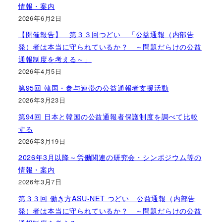
情報・案内
2026年6月2日
【開催報告】 第３３回つどい 「公益通報（内部告
発）者は本当に守られているか？ ～問題だらけの公益
通報制度を考える～」
2026年4月5日
第95回 韓国・参与連帯の公益通報者支援活動
2026年3月23日
第94回 日本と韓国の公益通報者保護制度を調べて比較
する
2026年3月19日
2026年3月以降～労働関連の研究会・シンポジウム等の
情報・案内
2026年3月7日
第３３回 働き方ASU-NET つどい 公益通報（内部告
発）者は本当に守られているか？ ～問題だらけの公益