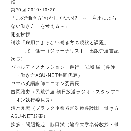
催
第30回 2019･10･30
「この”働き方”おかしくない!? ～「雇用によら
ない働き方」を考える～」
開会挨拶
講演「雇用によらない働き方の現状と課題」
北 健一（ジャーナリスト・出版労連書記
次長）
パネルディスカッション 進行：岩城 穣（弁護
士・働き方ASU-NET共同代表）
ヤマハ英語講師ユニオン委員長
吉岡雅史（民放労連 朝日放送ラジオ・スタッフユ
ニオン執行委員長）
清水亮宏（ブラック企業被害対策弁護団・働き方
ASU-NET幹事）
挨拶・問題提起 脇田滋（龍谷大学名誉教授・働