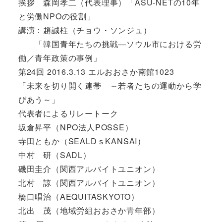
挨拶 森岡孝二（代表理事）「ASU-NETの10年
と労働NPOの役割」
講演：趙誠柱（チョウ・ソンジュ）
「韓国青年たちの挑戦―ソウル市における労
働／青年政策の事例」
第24回 2016.3.13 エルおおさか南館1023
「未来を切り開く連帯 ～若者たちの運動から学
びあう～」
代表者によるリレートーク
坂倉昇平（NPO法人POSSE）
寺田ともか（SEALDｓKANSAI）
中村 研（SADL）
磯田圭介（関西アルバイトユニオン）
北村 諒（関西アルバイトユニオン）
橋口唱治（AEQUITASKYOTO）
北出 茂（地域労組おおさか青年部）