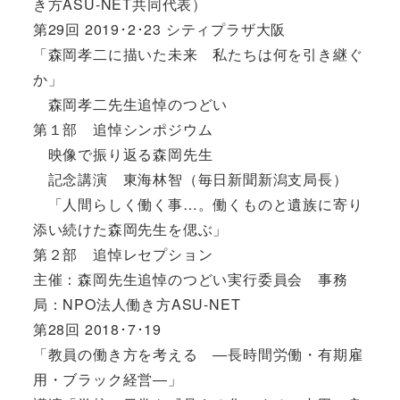
き方ASU-NET共同代表）
第29回 2019･2･23 シティプラザ大阪
「森岡孝二に描いた未来 私たちは何を引き継ぐ
か」
森岡孝二先生追悼のつどい
第１部 追悼シンポジウム
映像で振り返る森岡先生
記念講演 東海林智（毎日新聞新潟支局長）
「人間らしく働く事…。働くものと遺族に寄り
添い続けた森岡先生を偲ぶ」
第２部 追悼レセプション
主催：森岡先生追悼のつどい実行委員会 事務
局：NPO法人働き方ASU-NET
第28回 2018･7･19
「教員の働き方を考える ―長時間労働・有期雇
用・ブラック経営―」