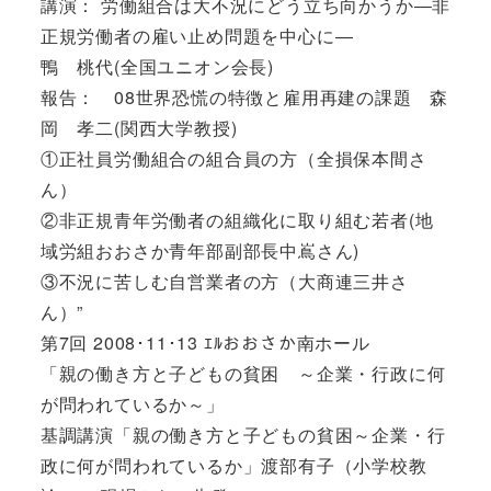
講演： 労働組合は大不況にどう立ち向かうか―非
正規労働者の雇い止め問題を中心に―
鴨 桃代(全国ユニオン会長)
報告： 08世界恐慌の特徴と雇用再建の課題 森
岡 孝二(関西大学教授)
①正社員労働組合の組合員の方（全損保本間さ
ん）
②非正規青年労働者の組織化に取り組む若者(地
域労組おおさか青年部副部長中嶌さん)
③不況に苦しむ自営業者の方（大商連三井さ
ん）”
第7回 2008･11･13 ｴﾙおおさか南ホール
「親の働き方と子どもの貧困 ～企業・行政に何
が問われているか～」
基調講演「親の働き方と子どもの貧困～企業・行
政に何が問われているか」渡部有子（小学校教