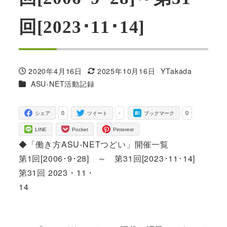
回[2023･11･14]
2020年4月16日
2025年10月16日
YTakada
投稿日
更新日
著
カテゴリー
ASU-NET活動記録
者
0
-
0
シェア
ツイート
ブックマーク
LINE
Pocket
Pinterest
◆「働き方ASU-NETつどい」開催一覧
第1回[2006･9･28] ～ 第31回[2023･11･14]
第31回 2023・11・
14