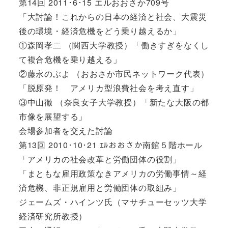
第14回 2011･6･15 エルおおさか709号
「大討論！これからの日本の経済と社会、大震災
後の環境・経済危機をどう乗り越えるか」
①森岡孝二 （関西大学教授）「働きすぎをなくし
て複合危機を乗り越える」
②藤永のぶよ （おおさか市民ネットワーク代表）
「脱原発！ アメリカ型浪費社会を考え直す」
③中山徹 （奈良女子大学教授）「新たな大阪の都
市像を展望する」
会場参加者を交えた討論
第13回 2010･10･21 ｴﾙおおさか南館５階ホール
「アメリカの社会改革と労働団体の役割」
「まともな雇用政策なきアメリカの労働事情～経
済危機、非正規雇用と労働団体の取組み」
ジェームズ・ハインツ氏（マサチューセッツ大学
経済研究所教授）