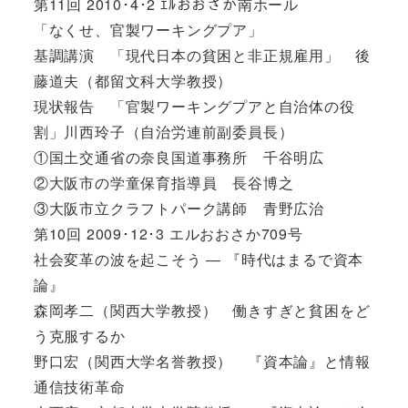
第11回 2010･4･2 ｴﾙおおさか南ホール
「なくせ、官製ワーキングプア」
基調講演 「現代日本の貧困と非正規雇用」 後
藤道夫（都留文科大学教授）
現状報告 「官製ワーキングプアと自治体の役
割」川西玲子（自治労連前副委員長）
①国土交通省の奈良国道事務所 千谷明広
②大阪市の学童保育指導員 長谷博之
③大阪市立クラフトパーク講師 青野広治
第10回 2009･12･3 エルおおさか709号
社会変革の波を起こそう ― 『時代はまるで資本
論』
森岡孝二（関西大学教授） 働きすぎと貧困をど
う克服するか
野口宏（関西大学名誉教授） 『資本論』と情報
通信技術革命