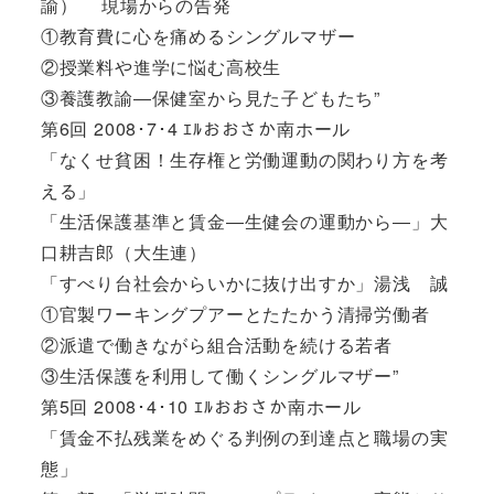
諭） 現場からの告発
①教育費に心を痛めるシングルマザー
②授業料や進学に悩む高校生
③養護教諭―保健室から見た子どもたち”
第6回 2008･7･4 ｴﾙおおさか南ホール
「なくせ貧困！生存権と労働運動の関わり方を考
える」
「生活保護基準と賃金―生健会の運動から―」大
口耕吉郎（大生連）
「すべり台社会からいかに抜け出すか」湯浅 誠
①官製ワーキングプアーとたたかう清掃労働者
②派遣で働きながら組合活動を続ける若者
③生活保護を利用して働くシングルマザー”
第5回 2008･4･10 ｴﾙおおさか南ホール
「賃金不払残業をめぐる判例の到達点と職場の実
態」