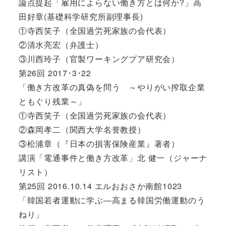
論点提起「雇用によらない働き方とは何か?」高
田好章(基礎科学研究所副理事長)
①寺西笑子（全国過労死家族の会代表）
②清水亮宏（弁護士）
③川西玲子（官製ワーキングプア研究会）
第26回 2017･3･22
「働き方改革の真偽を問う ～やりがい搾取企業
ともぐり残業～」
①寺西笑子（全国過労死家族の会代表）
②森岡孝二（関西大学名誉教授）
③松浦章（『日本の損害保険産業』著者）
講演「電通事件と働き方改革」北 健一（ジャーナ
リスト）
第25回 2016.10.14 エルおおさか南館1023
「韓国若者運動に学ぶ―高まる韓国労働運動のう
ねり」