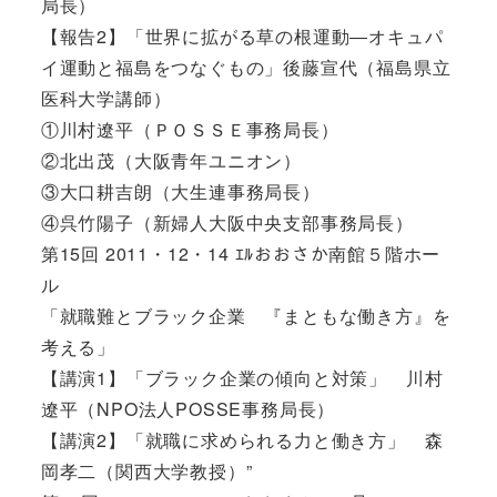
局長）
【報告2】「世界に拡がる草の根運動―オキュパ
イ運動と福島をつなぐもの」後藤宣代（福島県立
医科大学講師）
①川村遼平（ＰＯＳＳＥ事務局長）
②北出茂（大阪青年ユニオン）
③大口耕吉朗（大生連事務局長）
④呉竹陽子（新婦人大阪中央支部事務局長）
第15回 2011・12・14 ｴﾙおおさか南館５階ホー
ル
「就職難とブラック企業 『まともな働き方』を
考える」
【講演1】「ブラック企業の傾向と対策」 川村
遼平（NPO法人POSSE事務局長）
【講演2】「就職に求められる力と働き方」 森
岡孝二（関西大学教授）”