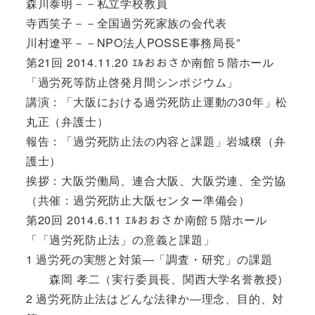
森川泰明－－私立学校教員
寺西笑子－－全国過労死家族の会代表
川村遼平－－NPO法人POSSE事務局長”
第21回 2014.11.20 ｴﾙおおさか南館５階ホール
「過労死等防止啓発月間シンポジウム」
講演：「大阪における過労死防止運動の30年」松
丸正（弁護士）
報告：「過労死防止法の内容と課題」岩城穣（弁
護士）
挨拶：大阪労働局、連合大阪、大阪労連、全労協
（共催：過労死防止大阪センター準備会）
第20回 2014.6.11 ｴﾙおおさか南館５階ホール
「「過労死防止法」の意義と課題」
1 過労死の実態と対策―「調査・研究」の課題
森岡 孝二（実行委員長、関西大学名誉教授）
2 過労死防止法はどんな法律か―理念、目的、対