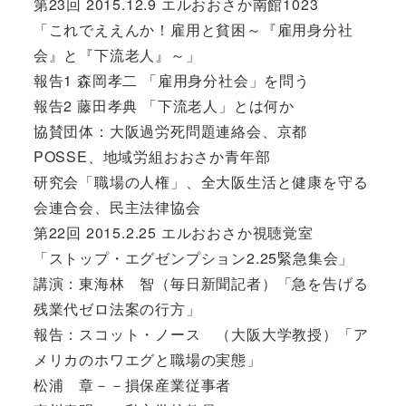
第23回 2015.12.9 エルおおさか南館1023
「これでええんか！雇用と貧困～『雇用身分社
会』と『下流老人』～」
報告1 森岡孝二 「雇用身分社会」を問う
報告2 藤田孝典 「下流老人」とは何か
協賛団体：大阪過労死問題連絡会、京都
POSSE、地域労組おおさか青年部
研究会「職場の人権」、全大阪生活と健康を守る
会連合会、民主法律協会
第22回 2015.2.25 エルおおさか視聴覚室
「ストップ・エグゼンプション2.25緊急集会」
講演：東海林 智（毎日新聞記者）「急を告げる
残業代ゼロ法案の行方」
報告：スコット・ノース （大阪大学教授）「ア
メリカのホワエグと職場の実態」
松浦 章－－損保産業従事者