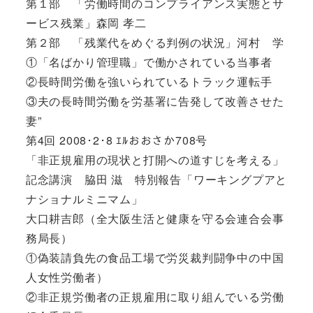
第１部 「労働時間のコンプライアンス実態とサ
ービス残業」森岡 孝二
第２部 「残業代をめぐる判例の状況」河村 学
①「名ばかり管理職」で働かされている当事者
②長時間労働を強いられているトラック運転手
③夫の長時間労働を労基署に告発して改善させた
妻”
第4回 2008･2･8 ｴﾙおおさか708号
「非正規雇用の現状と打開への道すじを考える」
記念講演 脇田 滋 特別報告「ワーキングプアと
ナショナルミニマム」
大口耕吉郎（全大阪生活と健康を守る会連合会事
務局長）
①偽装請負先の食品工場で労災裁判闘争中の中国
人女性労働者）
②非正規労働者の正規雇用に取り組んでいる労働