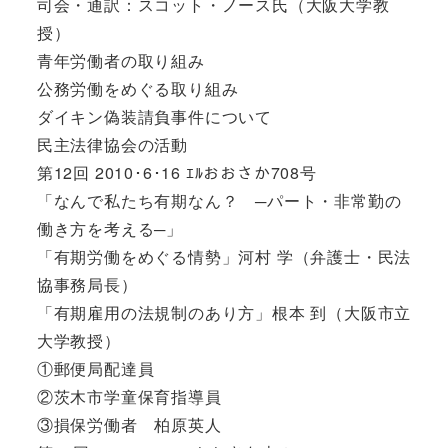
司会・通訳：スコット・ノース氏（大阪大学教
授）
青年労働者の取り組み
公務労働をめぐる取り組み
ダイキン偽装請負事件について
民主法律協会の活動
第12回 2010･6･16 ｴﾙおおさか708号
「なんで私たち有期なん？ ─パート・非常勤の
働き方を考える─」
「有期労働をめぐる情勢」河村 学（弁護士・民法
協事務局長）
「有期雇用の法規制のあり方」根本 到（大阪市立
大学教授）
①郵便局配達員
②茨木市学童保育指導員
③損保労働者 柏原英人