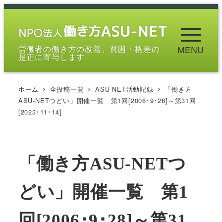
メ
イ
ン
労働者の働き方の改善、貧困・格差の
MENU
コ
是正に寄与します
ン
テ
ホーム
全投稿一覧
ASU-NET活動記録
「働き方
ン
ASU-NETつどい」開催一覧 第1回[2006･9･28]～第31回
ツ
[2023･11･14]
へ
移
動
「働き方ASU-NETつ
どい」開催一覧 第1
回[2006･9･28]～第31