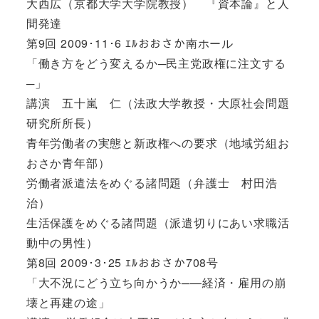
大西広（京都大学大学院教授） 『資本論』と人
間発達
第9回 2009･11･6 ｴﾙおおさか南ホール
「働き方をどう変えるか─民主党政権に注文する
─」
講演 五十嵐 仁（法政大学教授・大原社会問題
研究所所長）
青年労働者の実態と新政権への要求（地域労組お
おさか青年部）
労働者派遣法をめぐる諸問題（弁護士 村田浩
治）
生活保護をめぐる諸問題（派遣切りにあい求職活
動中の男性）
第8回 2009･3･25 ｴﾙおおさか708号
「大不況にどう立ち向かうか─―経済・雇用の崩
壊と再建の途」