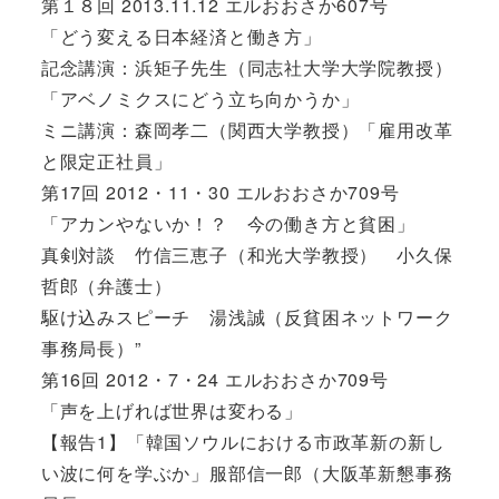
第１８回 2013.11.12 エルおおさか607号
「どう変える日本経済と働き方」
記念講演：浜矩子先生（同志社大学大学院教授）
「アベノミクスにどう立ち向かうか」
ミニ講演：森岡孝二（関西大学教授）「雇用改革
と限定正社員」
第17回 2012・11・30 エルおおさか709号
「アカンやないか！？ 今の働き方と貧困」
真剣対談 竹信三恵子（和光大学教授） 小久保
哲郎（弁護士）
駆け込みスピーチ 湯浅誠（反貧困ネットワーク
事務局長）”
第16回 2012・7・24 エルおおさか709号
「声を上げれば世界は変わる」
【報告1】「韓国ソウルにおける市政革新の新し
い波に何を学ぶか」服部信一郎（大阪革新懇事務