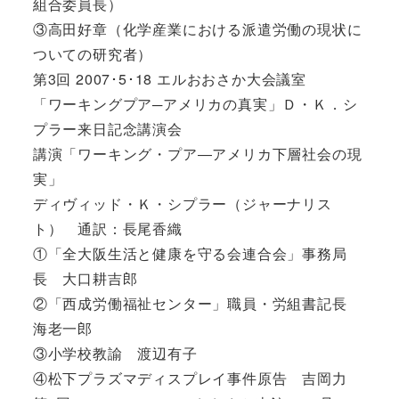
組合委員長）
③高田好章（化学産業における派遣労働の現状に
ついての研究者）
第3回 2007･5･18 エルおおさか大会議室
「ワーキングプア─アメリカの真実」Ｄ・Ｋ．シ
プラー来日記念講演会
講演「ワーキング・プア―アメリカ下層社会の現
実」
ディヴィッド・Ｋ・シプラー（ジャーナリス
ト） 通訳：長尾香織
①「全大阪生活と健康を守る会連合会」事務局
長 大口耕吉郎
②「西成労働福祉センター」職員・労組書記長
海老一郎
③小学校教諭 渡辺有子
④松下プラズマディスプレイ事件原告 吉岡力