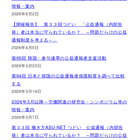
情報・案内
2026年6月2日
【開催報告】 第３３回つどい 「公益通報（内部告
発）者は本当に守られているか？ ～問題だらけの公益
通報制度を考える～」
2026年4月5日
第95回 韓国・参与連帯の公益通報者支援活動
2026年3月23日
第94回 日本と韓国の公益通報者保護制度を調べて比較
する
2026年3月19日
2026年3月以降～労働関連の研究会・シンポジウム等の
情報・案内
2026年3月7日
第３３回 働き方ASU-NET つどい 公益通報（内部告
発）者は本当に守られているか？ ～問題だらけの公益