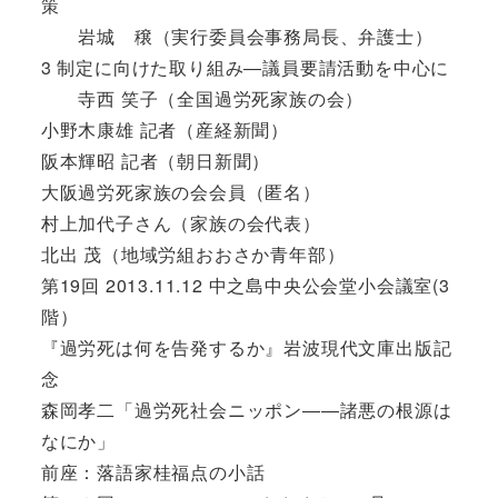
策
岩城 穣（実行委員会事務局長、弁護士）
3 制定に向けた取り組み―議員要請活動を中心に
寺西 笑子（全国過労死家族の会）
小野木康雄 記者（産経新聞）
阪本輝昭 記者（朝日新聞）
大阪過労死家族の会会員（匿名）
村上加代子さん（家族の会代表）
北出 茂（地域労組おおさか青年部）
第19回 2013.11.12 中之島中央公会堂小会議室(3
階）
『過労死は何を告発するか』岩波現代文庫出版記
念
森岡孝二「過労死社会ニッポン――諸悪の根源は
なにか」
前座：落語家桂福点の小話