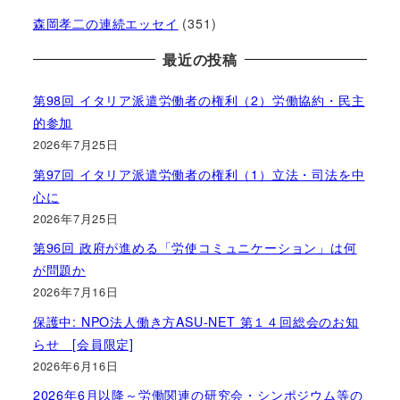
森岡孝二の連続エッセイ
(351)
最近の投稿
第98回 イタリア派遣労働者の権利（2）労働協約・民主
的参加
2026年7月25日
第97回 イタリア派遣労働者の権利（1）立法・司法を中
心に
2026年7月25日
第96回 政府が進める「労使コミュニケーション」は何
が問題か
2026年7月16日
保護中: NPO法人働き方ASU-NET 第１４回総会のお知
らせ [会員限定]
2026年6月16日
2026年6月以降～労働関連の研究会・シンポジウム等の