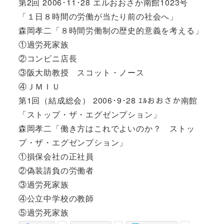
第2回 2006･11･28 エルおおさか南館1023号
「１日８時間の労働が当たり前の社会へ」
森岡孝二「８時間労働制の歴史的意義を考える」
①過労死家族
②コンビニ店長
③阪大助教授 スコット・ノース
④ＪＭＩＵ
第1回（結成総会） 2006･9･28 ｴﾙおおさか南館
「ストップ・ザ・エグゼンプション」
森岡孝二「働き方はこれでよいのか？ ストッ
プ・ザ・エグゼンプション」
①損保会社の正社員
②偽装請負の労働者
③過労死家族
④公立中学校の教師
⑤過労死家族