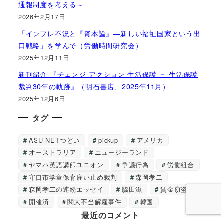
通報制度を考える～
2026年2月17日
「インフレ不況と『資本論』―新しい福祉国家という出
口戦略」を学んで（労働時間研究会）
2025年12月11日
新刊紹介 『チェンジ アクション 生活保護 － 生活保護
裁判30年の軌跡』（明石書店、2025年11月）
2025年12月6日
タグ
ASU-NETつどい
pickup
アメリカ
オーストラリア
ニュージーランド
ヤマハ英語講師ユニオン
争議行為
労働組合
守口市学童保育雇い止め裁判
森岡孝二
森岡孝二の連続エッセイ
脇田滋
賃金窃盗
開催済
関大不当解雇事件
韓国
最近のコメント