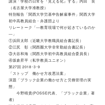
講演「学校の日常を『見える化』する」内田 良
（名古屋大学准教授）
特別報告「関西大学労基申告解雇事件」関西大学
初中高教員組合・弁護団より
リレートーク「―教育現場で何が起きているのか
―」
①浜田太郎（近畿大学教職員組合書記長）
②江尻 彰（関西圏大学非常勤組合書記長）
③大谷和海（関西大学初中高教員組合委員長）
④坂倉昇平（私学教員ユニオン）
第27回 2018･3･9
「ストップ 働かせ方改悪法案」
演題「ブラック企業の働かせ方と労務管理の実
態」
今野晴貴(POSSE代表、「ブラック企業」著
者)