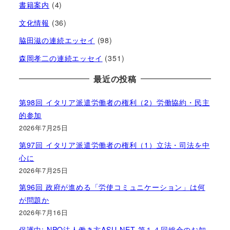
書籍案内
(4)
文化情報
(36)
脇田滋の連続エッセイ
(98)
森岡孝二の連続エッセイ
(351)
最近の投稿
第98回 イタリア派遣労働者の権利（2）労働協約・民主
的参加
2026年7月25日
第97回 イタリア派遣労働者の権利（1）立法・司法を中
心に
2026年7月25日
第96回 政府が進める「労使コミュニケーション」は何
が問題か
2026年7月16日
保護中: NPO法人働き方ASU-NET 第１４回総会のお知