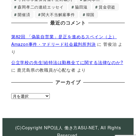
森岡孝二の連続エッセイ
脇田滋
賃金窃盗
開催済
関大不当解雇事件
韓国
最近のコメント
第82回 「偽装自営業」是正を進めるスペイン（上）
Amazon事件・マドリード社会裁判所判決
に
菅俊治
よ
り
公立学校の先生!給特法は勤務全てに関する法律なのか?
に
鹿児島県の教職員が心配な者
より
アーカイブ
ア
ー
カ
イ
ブ
(C)Copyright NPO法人 働き方ASU-NET, All Rights
Reserved.