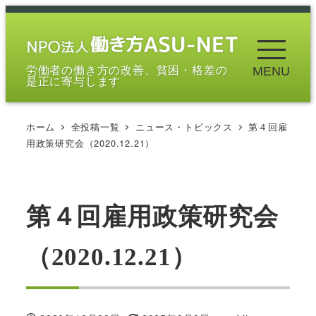
メ
イ
ン
労働者の働き方の改善、貧困・格差の
MENU
コ
是正に寄与します
ン
テ
ホーム
全投稿一覧
ニュース・トピックス
第４回雇
ン
用政策研究会（2020.12.21）
ツ
へ
移
第４回雇用政策研究会
動
（2020.12.21）