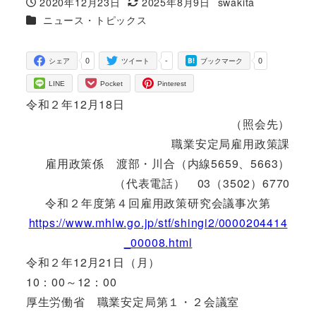
2020年12月23日
2025年8月9日
swakita
投稿日
更新日
著
カテゴリー
ニュース・トピックス
者
0
-
0
シェア
ツイート
ブックマーク
LINE
Pocket
Pinterest
令和２年12月18日
（照会先）
職業安定局雇用政策課
雇用政策係 渡部・川合（内線5659、5663）
（代表電話） 03（3502）6770
令和２年度第４回雇用政策研究会議事次第
https://www.mhlw.go.jp/stf/shingi2/0000204414
_00008.html
令和２年12月21日（月）
10：00～12：00
厚生労働省 職業安定局第１・２会議室