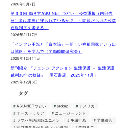
2026年3月7日
第３３回 働き方ASU-NET つどい 公益通報（内部告
発）者は本当に守られているか？ ～問題だらけの公益
通報制度を考える～
2026年2月17日
「インフレ不況と『資本論』―新しい福祉国家という出
口戦略」を学んで（労働時間研究会）
2025年12月11日
新刊紹介 『チェンジ アクション 生活保護 － 生活保護
裁判30年の軌跡』（明石書店、2025年11月）
2025年12月6日
タグ
ASU-NETつどい
pickup
アメリカ
オーストラリア
ニュージーランド
ヤマハ英語講師ユニオン
争議行為
労働組合
守口市学童保育雇い止め裁判
森岡孝二