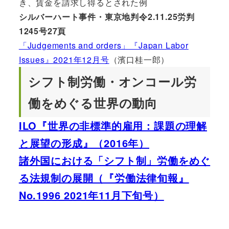
き、賃金を請求し得るとされた例
シルバーハート事件・東京地判令2.11.25労判
1245号27頁
「Judgements and orders」『Japan Labor
Issues』2021年12月号
（濱口桂一郎）
シフト制労働・オンコール労
働をめぐる世界の動向
ILO『世界の非標準的雇用：課題の理解
と展望の形成』（2016年）
諸外国における「シフト制」労働をめぐ
る法規制の展開（『労働法律旬報』
No.1996 2021年11月下旬号）