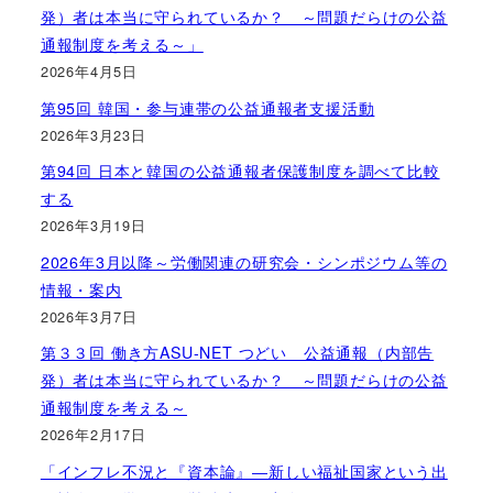
発）者は本当に守られているか？ ～問題だらけの公益
通報制度を考える～」
2026年4月5日
第95回 韓国・参与連帯の公益通報者支援活動
2026年3月23日
第94回 日本と韓国の公益通報者保護制度を調べて比較
する
2026年3月19日
2026年3月以降～労働関連の研究会・シンポジウム等の
情報・案内
2026年3月7日
第３３回 働き方ASU-NET つどい 公益通報（内部告
発）者は本当に守られているか？ ～問題だらけの公益
通報制度を考える～
2026年2月17日
「インフレ不況と『資本論』―新しい福祉国家という出