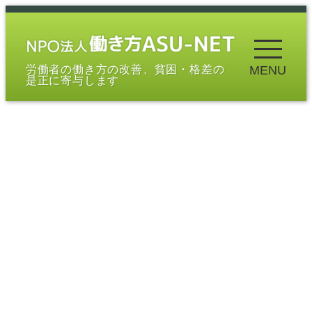
メ
イ
ン
労働者の働き方の改善、貧困・格差の
MENU
コ
是正に寄与します
ン
テ
ン
ツ
へ
移
動