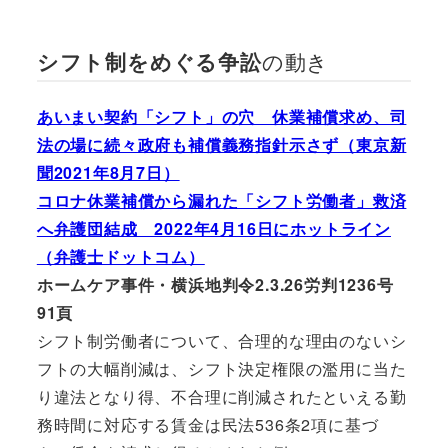
の動き
シフト制をめぐる争訟
あいまい契約「シフト」の穴 休業補償求め、司
法の場に続々政府も補償義務指針示さず（東京新
聞2021年8月7日）
コロナ休業補償から漏れた「シフト労働者」救済
へ弁護団結成 2022年4月16日にホットライン
（弁護士ドットコム）
ホームケア事件・横浜地判令2.3.26労判1236号
91頁
シフト制労働者について、合理的な理由のないシ
フトの大幅削減は、シフト決定権限の濫用に当た
り違法となり得、不合理に削減されたといえる勤
務時間に対応する賃金は民法536条2項に基づ