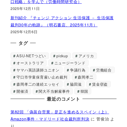
口戦略」を学んで（労働時間研究会）
2025年12月11日
新刊紹介 『チェンジ アクション 生活保護 － 生活保護
裁判30年の軌跡』（明石書店、2025年11月）
2025年12月6日
タグ
ASU-NETつどい
pickup
アメリカ
オーストラリア
ニュージーランド
ヤマハ英語講師ユニオン
争議行為
労働組合
守口市学童保育雇い止め裁判
森岡孝二
森岡孝二の連続エッセイ
脇田滋
賃金窃盗
開催済
関大不当解雇事件
韓国
最近のコメント
第82回 「偽装自営業」是正を進めるスペイン（上）
Amazon事件・マドリード社会裁判所判決
に
菅俊治
よ
り