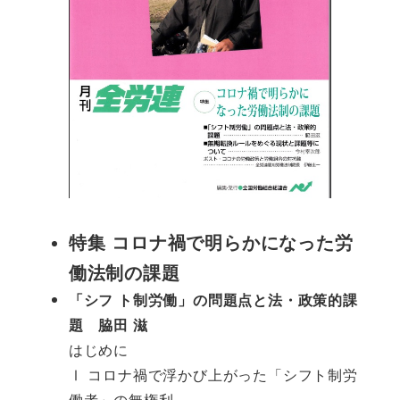
特集 コロナ禍で明らかになった労
働法制の課題
「シフ ト制労働」の問題点と法・政策的課
題 脇田 滋
はじめに
Ⅰ コロナ禍で浮かび上がった「シフト制労
働者」の無権利