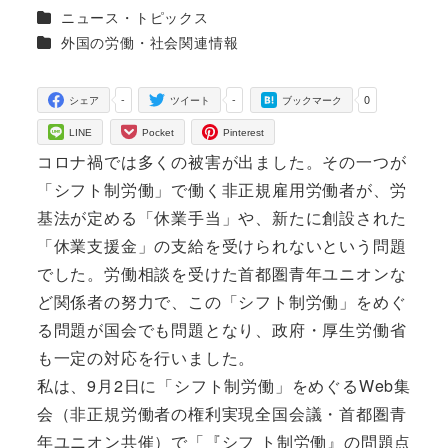
投稿日
更新日
著
カテゴリー
ニュース・トピックス
者
カテゴリー
外国の労働・社会関連情報
-
-
0
シェア
ツイート
ブックマーク
LINE
Pocket
Pinterest
コロナ禍では多くの被害が出ました。その一つが
「シフト制労働」で働く非正規雇用労働者が、労
基法が定める「休業手当」や、新たに創設された
「休業支援金」の支給を受けられないという問題
でした。労働相談を受けた首都圏青年ユニオンな
ど関係者の努力で、この「シフト制労働」をめぐ
る問題が国会でも問題となり、政府・厚生労働省
も一定の対応を行いました。
私は、9月2日に「シフト制労働」をめぐるWeb集
会（非正規労働者の権利実現全国会議・首都圏青
年ユニオン共催）で「『シフ ト制労働』の問題点