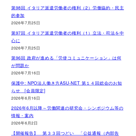
第98回 イタリア派遣労働者の権利（2）労働協約・民主
的参加
2026年7月25日
第97回 イタリア派遣労働者の権利（1）立法・司法を中
心に
2026年7月25日
第96回 政府が進める「労使コミュニケーション」は何
が問題か
2026年7月16日
保護中: NPO法人働き方ASU-NET 第１４回総会のお知
らせ [会員限定]
2026年6月16日
2026年6月以降～労働関連の研究会・シンポジウム等の
情報・案内
2026年6月2日
【開催報告】 第３３回つどい 「公益通報（内部告