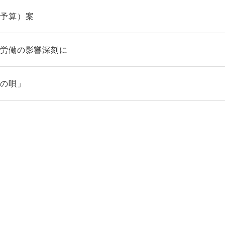
初予算）案
間労働の影響深刻に
ケの唄」