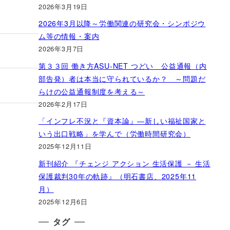
2026年3月19日
2026年3月以降～労働関連の研究会・シンポジウ
ム等の情報・案内
2026年3月7日
第３３回 働き方ASU-NET つどい 公益通報（内
部告発）者は本当に守られているか？ ～問題だ
らけの公益通報制度を考える～
2026年2月17日
「インフレ不況と『資本論』―新しい福祉国家と
いう出口戦略」を学んで（労働時間研究会）
2025年12月11日
新刊紹介 『チェンジ アクション 生活保護 － 生活
保護裁判30年の軌跡』（明石書店、2025年11
月）
2025年12月6日
タグ