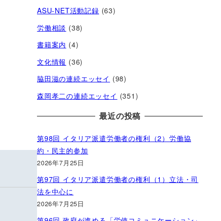
ASU-NET活動記録
(63)
労働相談
(38)
書籍案内
(4)
文化情報
(36)
脇田滋の連続エッセイ
(98)
森岡孝二の連続エッセイ
(351)
最近の投稿
第98回 イタリア派遣労働者の権利（2）労働協
約・民主的参加
2026年7月25日
第97回 イタリア派遣労働者の権利（1）立法・司
法を中心に
2026年7月25日
第96回 政府が進める「労使コミュニケーション」