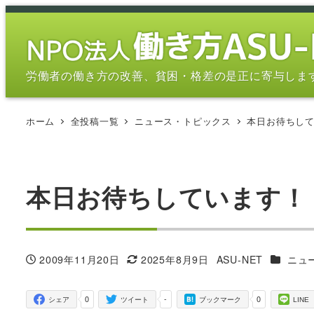
メ
イ
ン
コ
労働者の働き方の改善、貧困・格差の是正に寄与しま
ン
テ
ホーム
全投稿一覧
ニュース・トピックス
本日お待ちし
ン
ツ
へ
移
本日お待ちしています！
動
カテゴリ
2009年11月20日
2025年8月9日
ASU-NET
ニュ
投稿日
更新日
著
者
0
-
0
シェア
ツイート
ブックマーク
LINE