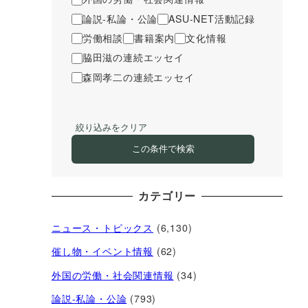
論説-私論・公論
ASU-NET活動記録
労働相談
書籍案内
文化情報
脇田滋の連続エッセイ
森岡孝二の連続エッセイ
絞り込みをクリア
この条件で検索
カテゴリー
ニュース・トピックス
(6,130)
催し物・イベント情報
(62)
外国の労働・社会関連情報
(34)
論説-私論・公論
(793)