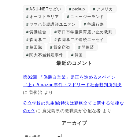
ASU-NETつどい
pickup
アメリカ
オーストラリア
ニュージーランド
ヤマハ英語講師ユニオン
争議行為
労働組合
守口市学童保育雇い止め裁判
森岡孝二
森岡孝二の連続エッセイ
脇田滋
賃金窃盗
開催済
関大不当解雇事件
韓国
最近のコメント
第82回 「偽装自営業」是正を進めるスペイン
（上）Amazon事件・マドリード社会裁判所判決
に
菅俊治
より
公立学校の先生!給特法は勤務全てに関する法律な
のか?
に
鹿児島県の教職員が心配な者
より
アーカイブ
ア