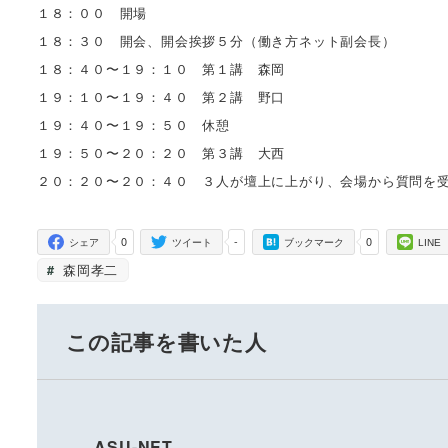
１８：００ 開場
１８：３０ 開会、開会挨拶５分（働き方ネット副会長）
１８：４０〜１９：１０ 第１講 森岡
１９：１０〜１９：４０ 第２講 野口
１９：４０〜１９：５０ 休憩
１９：５０〜２０：２０ 第３講 大西
２０：２０〜２０：４０ ３人が壇上に上がり、会場から質問を
0
-
0
シェア
ツイート
ブックマーク
LINE
森岡孝二
この記事を書いた人
ASU-NET