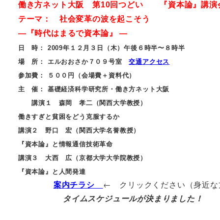
働き方ネット大阪 第10回つどい 『資本論』講演
テーマ： 社会変革の波を起こそう
―『時代はまるで資本論』 ―
日 時： 2009年１２月３日（木）午後６時半〜８時半
場 所： エルおおさか７０９号室
交通アクセス
参加費： ５００円（会場費＋資料代）
主 催： 基礎経済科学研究所・働き方ネット大阪
講演１ 森岡 孝二（関西大学教授）
働きすぎと貧困をどう克服するか
講演２ 野口 宏（関西大学名誉教授）
『資本論』と情報通信技術革命
講演３ 大西 広（京都大学大学院教授）
『資本論』と人間発達
案内チラシ
← クリックください（身近な
タイムスケジュールが決まりました！