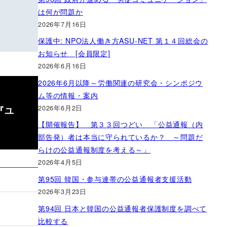
は何が問題か
2026年7月16日
保護中: NPO法人働き方ASU-NET 第１４回総会の
お知らせ [会員限定]
2026年6月16日
2026年6月以降～労働関連の研究会・シンポジウ
ム等の情報・案内
2026年6月2日
『ユ
【開催報告】 第３３回つどい 「公益通報（内
部告発）者は本当に守られているか？ ～問題だ
らけの公益通報制度を考える～」
2026年4月5日
第95回 韓国・参与連帯の公益通報者支援活動
2026年3月23日
第94回 日本と韓国の公益通報者保護制度を調べて
比較する