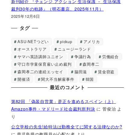
新刊紹介 『チェンジ アクション 生活保護 － 生活保護
裁判30年の軌跡』（明石書店、2025年11月）
2025年12月6日
タグ
ASU-NETつどい
pickup
アメリカ
オーストラリア
ニュージーランド
ヤマハ英語講師ユニオン
争議行為
労働組合
守口市学童保育雇い止め裁判
森岡孝二
森岡孝二の連続エッセイ
脇田滋
賃金窃盗
開催済
関大不当解雇事件
韓国
最近のコメント
第82回 「偽装自営業」是正を進めるスペイン（上）
Amazon事件・マドリード社会裁判所判決
に
菅俊治
よ
り
公立学校の先生!給特法は勤務全てに関する法律なのか?
に
鹿児島県の教職員が心配な者
より