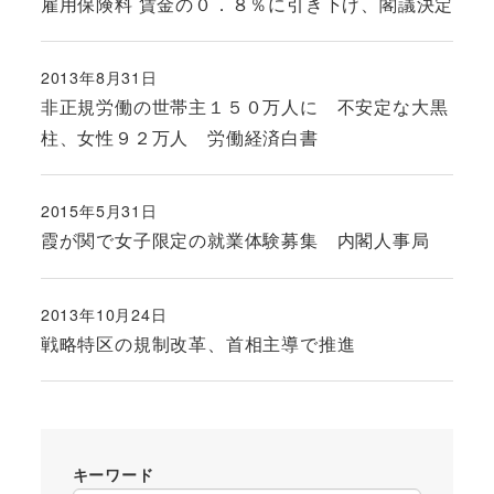
雇用保険料 賃金の０．８％に引き下げ、閣議決定
2013年8月31日
投稿日
非正規労働の世帯主１５０万人に 不安定な大黒
柱、女性９２万人 労働経済白書
2015年5月31日
投稿日
霞が関で女子限定の就業体験募集 内閣人事局
2013年10月24日
投稿日
戦略特区の規制改革、首相主導で推進
キーワード