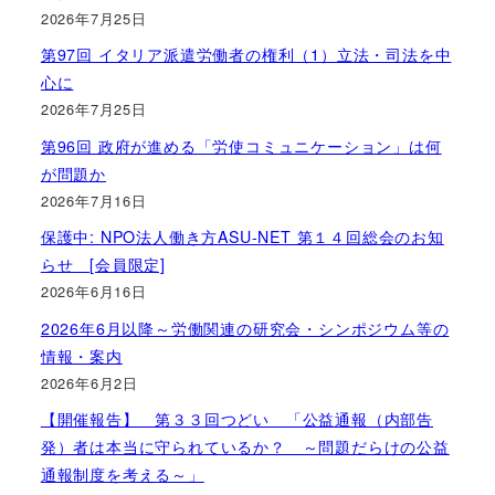
2026年7月25日
第97回 イタリア派遣労働者の権利（1）立法・司法を中
心に
2026年7月25日
第96回 政府が進める「労使コミュニケーション」は何
が問題か
2026年7月16日
保護中: NPO法人働き方ASU-NET 第１４回総会のお知
らせ [会員限定]
2026年6月16日
2026年6月以降～労働関連の研究会・シンポジウム等の
情報・案内
2026年6月2日
【開催報告】 第３３回つどい 「公益通報（内部告
発）者は本当に守られているか？ ～問題だらけの公益
通報制度を考える～」