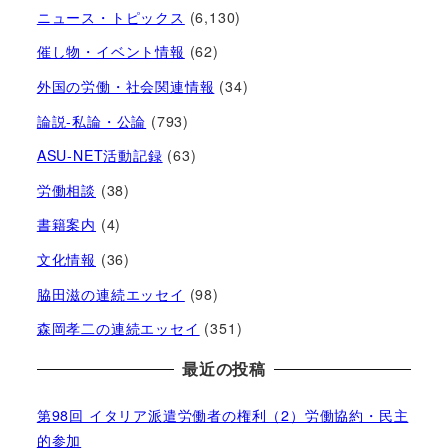
ニュース・トピックス
(6,130)
催し物・イベント情報
(62)
外国の労働・社会関連情報
(34)
論説-私論・公論
(793)
ASU-NET活動記録
(63)
労働相談
(38)
書籍案内
(4)
文化情報
(36)
脇田滋の連続エッセイ
(98)
森岡孝二の連続エッセイ
(351)
最近の投稿
第98回 イタリア派遣労働者の権利（2）労働協約・民主
的参加