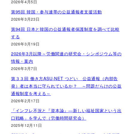
2026年4月5日
第95回 韓国・参与連帯の公益通報者支援活動
2026年3月23日
第94回 日本と韓国の公益通報者保護制度を調べて比較
する
2026年3月19日
2026年3月以降～労働関連の研究会・シンポジウム等の
情報・案内
2026年3月7日
第３３回 働き方ASU-NET つどい 公益通報（内部告
発）者は本当に守られているか？ ～問題だらけの公益
通報制度を考える～
2026年2月17日
「インフレ不況と『資本論』―新しい福祉国家という出
口戦略」を学んで（労働時間研究会）
2025年12月11日