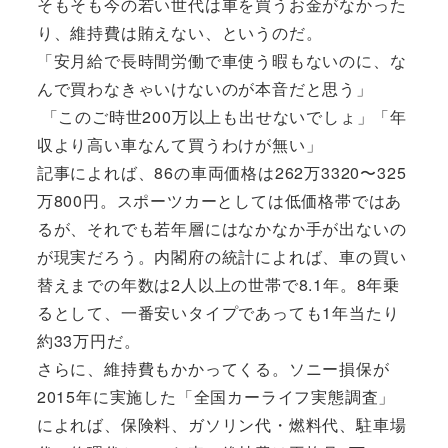
そもそも今の若い世代は車を買うお金がなかった
り、維持費は賄えない、というのだ。
「安月給で長時間労働で車使う暇もないのに、な
んで買わなきゃいけないのが本音だと思う」
「このご時世200万以上も出せないでしょ」「年
収より高い車なんて買うわけが無い」
記事によれば、86の車両価格は262万3320〜325
万800円。スポーツカーとしては低価格帯ではあ
るが、それでも若年層にはなかなか手が出ないの
が現実だろう。内閣府の統計によれば、車の買い
替えまでの年数は2人以上の世帯で8.1年。8年乗
るとして、一番安いタイプであっても1年当たり
約33万円だ。
さらに、維持費もかかってくる。ソニー損保が
2015年に実施した「全国カーライフ実態調査」
によれば、保険料、ガソリン代・燃料代、駐車場