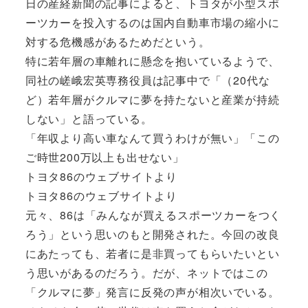
日の産経新聞の記事によると、トヨタが小型スポ
ーツカーを投入するのは国内自動車市場の縮小に
対する危機感があるためだという。
特に若年層の車離れに懸念を抱いているようで、
同社の嵯峨宏英専務役員は記事中で「（20代な
ど）若年層がクルマに夢を持たないと産業が持続
しない」と語っている。
「年収より高い車なんて買うわけが無い」「この
ご時世200万以上も出せない」
トヨタ86のウェブサイトより
トヨタ86のウェブサイトより
元々、86は「みんなが買えるスポーツカーをつく
ろう」という思いのもと開発された。今回の改良
にあたっても、若者に是非買ってもらいたいとい
う思いがあるのだろう。だが、ネットではこの
「クルマに夢」発言に反発の声が相次いでいる。