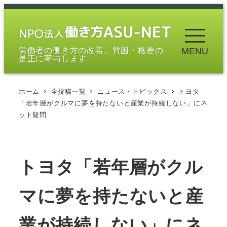
メ
イ
ン
労働者の働き方の改善、貧困・格差の
MENU
コ
是正に寄与します
ン
テ
ホーム
全投稿一覧
ニュース・トピックス
トヨタ
ン
「若年層がクルマに夢を持たないと産業が持続しない」にネ
ツ
ット疑問
へ
移
動
トヨタ「若年層がクル
マに夢を持たないと産
業が持続しない」にネ