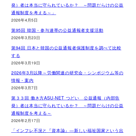
発）者は本当に守られているか？ ～問題だらけの公益
通報制度を考える～」
2026年4月5日
第95回 韓国・参与連帯の公益通報者支援活動
2026年3月23日
第94回 日本と韓国の公益通報者保護制度を調べて比較
する
2026年3月19日
2026年3月以降～労働関連の研究会・シンポジウム等の
情報・案内
2026年3月7日
第３３回 働き方ASU-NET つどい 公益通報（内部告
発）者は本当に守られているか？ ～問題だらけの公益
通報制度を考える～
2026年2月17日
「インフレ不況と『資本論』―新しい福祉国家という出