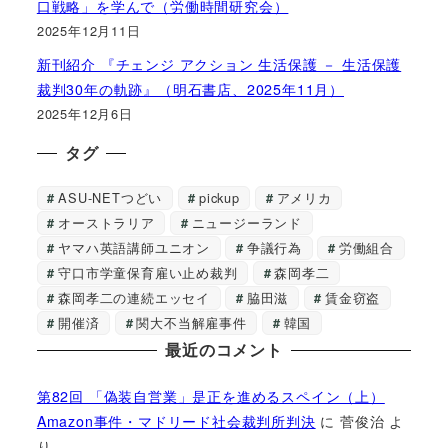
口戦略」を学んで（労働時間研究会）
2025年12月11日
新刊紹介 『チェンジ アクション 生活保護 － 生活保護
裁判30年の軌跡』（明石書店、2025年11月）
2025年12月6日
タグ
ASU-NETつどい
pickup
アメリカ
オーストラリア
ニュージーランド
ヤマハ英語講師ユニオン
争議行為
労働組合
守口市学童保育雇い止め裁判
森岡孝二
森岡孝二の連続エッセイ
脇田滋
賃金窃盗
開催済
関大不当解雇事件
韓国
最近のコメント
第82回 「偽装自営業」是正を進めるスペイン（上）
Amazon事件・マドリード社会裁判所判決
に
菅俊治
よ
り