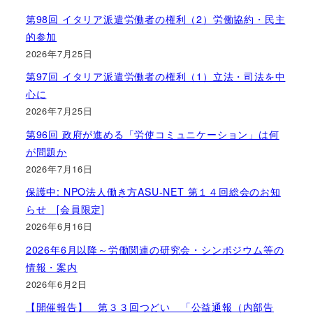
第98回 イタリア派遣労働者の権利（2）労働協約・民主
的参加
2026年7月25日
第97回 イタリア派遣労働者の権利（1）立法・司法を中
心に
2026年7月25日
第96回 政府が進める「労使コミュニケーション」は何
が問題か
2026年7月16日
保護中: NPO法人働き方ASU-NET 第１４回総会のお知
らせ [会員限定]
2026年6月16日
2026年6月以降～労働関連の研究会・シンポジウム等の
情報・案内
2026年6月2日
【開催報告】 第３３回つどい 「公益通報（内部告