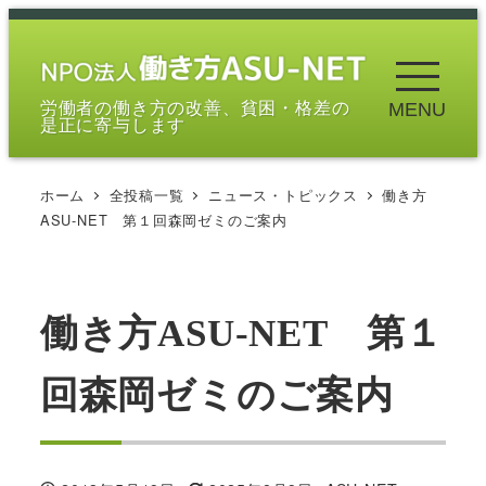
メ
イ
ン
労働者の働き方の改善、貧困・格差の
MENU
コ
是正に寄与します
ン
テ
ホーム
全投稿一覧
ニュース・トピックス
働き方
ン
ASU-NET 第１回森岡ゼミのご案内
ツ
へ
移
働き方ASU-NET 第１
動
回森岡ゼミのご案内