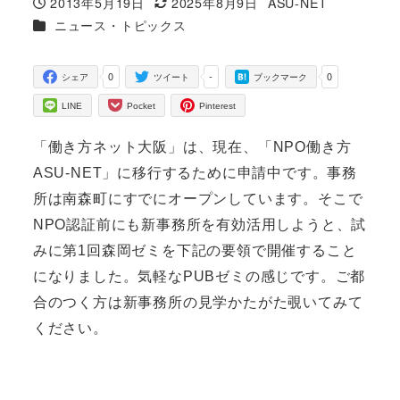
2013年5月19日
2025年8月9日
ASU-NET
投稿日
更新日
著
カテゴリー
ニュース・トピックス
者
0
-
0
シェア
ツイート
ブックマーク
LINE
Pocket
Pinterest
「働き方ネット大阪」は、現在、「NPO働き方
ASU-NET」に移行するために申請中です。事務
所は南森町にすでにオープンしています。そこで
NPO認証前にも新事務所を有効活用しようと、試
みに第1回森岡ゼミを下記の要領で開催すること
になりました。気軽なPUBゼミの感じです。ご都
合のつく方は新事務所の見学かたがた覗いてみて
ください。