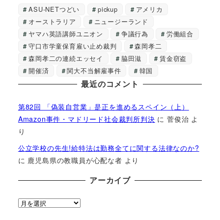
ASU-NETつどい
pickup
アメリカ
オーストラリア
ニュージーランド
ヤマハ英語講師ユニオン
争議行為
労働組合
守口市学童保育雇い止め裁判
森岡孝二
森岡孝二の連続エッセイ
脇田滋
賃金窃盗
開催済
関大不当解雇事件
韓国
最近のコメント
第82回 「偽装自営業」是正を進めるスペイン（上）
Amazon事件・マドリード社会裁判所判決
に
菅俊治
よ
り
公立学校の先生!給特法は勤務全てに関する法律なのか?
に
鹿児島県の教職員が心配な者
より
アーカイブ
ア
ー