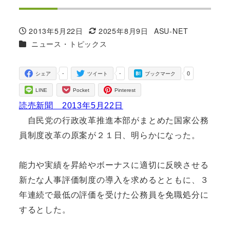
2013年5月22日
2025年8月9日
ASU-NET
投稿日
更新日
著
カテゴリー
ニュース・トピックス
者
-
-
0
シェア
ツイート
ブックマーク
LINE
Pocket
Pinterest
読売新聞 2013年5月22日
自民党の行政改革推進本部がまとめた国家公務
員制度改革の原案が２１日、明らかになった。
能力や実績を昇給やボーナスに適切に反映させる
新たな人事評価制度の導入を求めるとともに、３
年連続で最低の評価を受けた公務員を免職処分に
するとした。