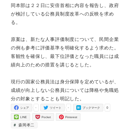
同本部は２２日に安倍首相に内容を報告し、政府
が検討している公務員制度改革への反映を求め
る。
原案は、新たな人事評価制度について、民間企業
の例も参考に評価基準を明確化するよう求めた。
客観性を確保し、最下位評価となった職員には成
績向上のための措置を講じるとした。
現行の国家公務員法は身分保障を定めているが、
成績が向上しない公務員については降格や免職処
分の対象とすることも明記した。
-
-
0
シェア
ツイート
ブックマーク
LINE
Pocket
Pinterest
森岡孝二