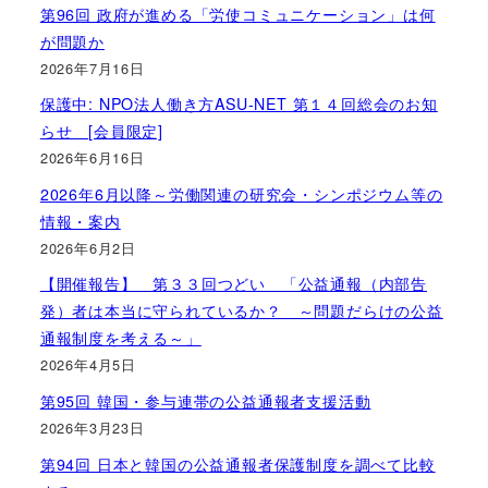
第96回 政府が進める「労使コミュニケーション」は何
が問題か
2026年7月16日
保護中: NPO法人働き方ASU-NET 第１４回総会のお知
らせ [会員限定]
2026年6月16日
2026年6月以降～労働関連の研究会・シンポジウム等の
情報・案内
2026年6月2日
【開催報告】 第３３回つどい 「公益通報（内部告
発）者は本当に守られているか？ ～問題だらけの公益
通報制度を考える～」
2026年4月5日
第95回 韓国・参与連帯の公益通報者支援活動
2026年3月23日
第94回 日本と韓国の公益通報者保護制度を調べて比較