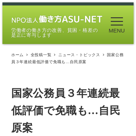
メ
イ
ン
労働者の働き方の改善、貧困・格差の
MENU
コ
是正に寄与します
ン
テ
ホーム
全投稿一覧
ニュース・トピックス
国家公務
ン
員３年連続最低評価で免職も…自民原案
ツ
へ
移
国家公務員３年連続最
動
低評価で免職も…自民
原案