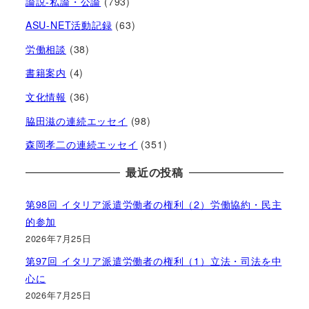
論説-私論・公論
(793)
ASU-NET活動記録
(63)
労働相談
(38)
書籍案内
(4)
文化情報
(36)
脇田滋の連続エッセイ
(98)
森岡孝二の連続エッセイ
(351)
最近の投稿
第98回 イタリア派遣労働者の権利（2）労働協約・民主
的参加
2026年7月25日
第97回 イタリア派遣労働者の権利（1）立法・司法を中
心に
2026年7月25日