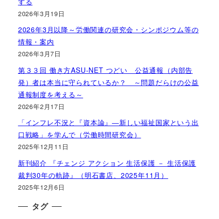
する
2026年3月19日
2026年3月以降～労働関連の研究会・シンポジウム等の
情報・案内
2026年3月7日
第３３回 働き方ASU-NET つどい 公益通報（内部告
発）者は本当に守られているか？ ～問題だらけの公益
通報制度を考える～
2026年2月17日
「インフレ不況と『資本論』―新しい福祉国家という出
口戦略」を学んで（労働時間研究会）
2025年12月11日
新刊紹介 『チェンジ アクション 生活保護 － 生活保護
裁判30年の軌跡』（明石書店、2025年11月）
2025年12月6日
タグ