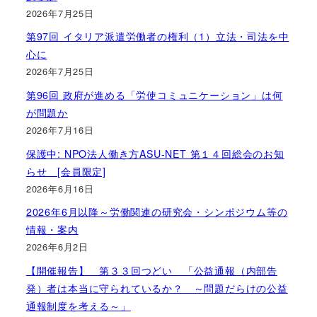
2026年7月25日
第97回 イタリア派遣労働者の権利（1）立法・司法を中
心に
2026年7月25日
第96回 政府が進める「労使コミュニケーション」は何
が問題か
2026年7月16日
保護中: NPO法人働き方ASU-NET 第１４回総会のお知
らせ [会員限定]
2026年6月16日
2026年6月以降～労働関連の研究会・シンポジウム等の
情報・案内
2026年6月2日
【開催報告】 第３３回つどい 「公益通報（内部告
発）者は本当に守られているか？ ～問題だらけの公益
通報制度を考える～」