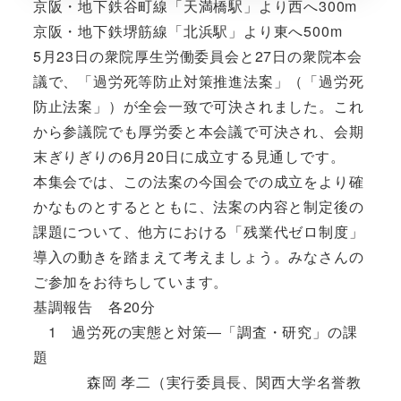
京阪・地下鉄谷町線「天満橋駅」より西へ300m
京阪・地下鉄堺筋線「北浜駅」より東へ500m
5月23日の衆院厚生労働委員会と27日の衆院本会
議で、「過労死等防止対策推進法案」（「過労死
防止法案」）が全会一致で可決されました。これ
から参議院でも厚労委と本会議で可決され、会期
末ぎりぎりの6月20日に成立する見通しです。
本集会では、この法案の今国会での成立をより確
かなものとするとともに、法案の内容と制定後の
課題について、他方における「残業代ゼロ制度」
導入の動きを踏まえて考えましょう。みなさんの
ご参加をお待ちしています。
基調報告 各20分
1 過労死の実態と対策―「調査・研究」の課
題
森岡 孝二（実行委員長、関西大学名誉教