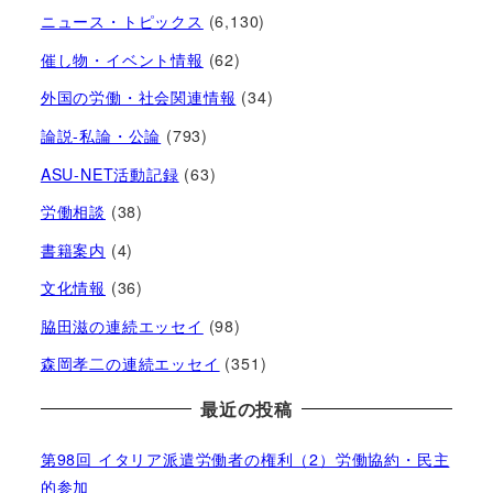
ニュース・トピックス
(6,130)
催し物・イベント情報
(62)
外国の労働・社会関連情報
(34)
論説-私論・公論
(793)
ASU-NET活動記録
(63)
労働相談
(38)
書籍案内
(4)
文化情報
(36)
脇田滋の連続エッセイ
(98)
森岡孝二の連続エッセイ
(351)
最近の投稿
第98回 イタリア派遣労働者の権利（2）労働協約・民主
的参加