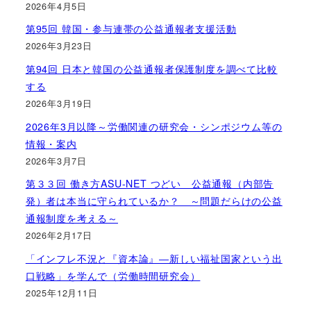
2026年4月5日
第95回 韓国・参与連帯の公益通報者支援活動
2026年3月23日
第94回 日本と韓国の公益通報者保護制度を調べて比較
する
2026年3月19日
2026年3月以降～労働関連の研究会・シンポジウム等の
情報・案内
2026年3月7日
第３３回 働き方ASU-NET つどい 公益通報（内部告
発）者は本当に守られているか？ ～問題だらけの公益
通報制度を考える～
2026年2月17日
「インフレ不況と『資本論』―新しい福祉国家という出
口戦略」を学んで（労働時間研究会）
2025年12月11日