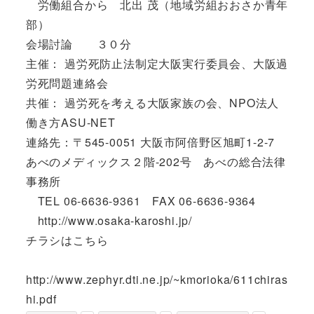
労働組合から 北出 茂（地域労組おおさか青年
部）
会場討論 ３０分
主催： 過労死防止法制定大阪実行委員会、大阪過
労死問題連絡会
共催： 過労死を考える大阪家族の会、NPO法人
働き方ASU-NET
連絡先：〒545-0051 大阪市阿倍野区旭町1-2-7
あべのメディックス２階-202号 あべの総合法律
事務所
TEL 06-6636-9361 FAX 06-6636-9364
http://www.osaka-karoshi.jp/
チラシはこちら
http://www.zephyr.dti.ne.jp/~kmorioka/611chiras
hi.pdf