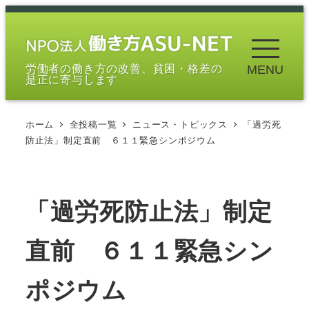
メ
イ
ン
労働者の働き方の改善、貧困・格差の
MENU
コ
是正に寄与します
ン
テ
ホーム
全投稿一覧
ニュース・トピックス
「過労死
ン
防止法」制定直前 ６１１緊急シンポジウム
ツ
へ
移
「過労死防止法」制定
動
直前 ６１１緊急シン
ポジウム