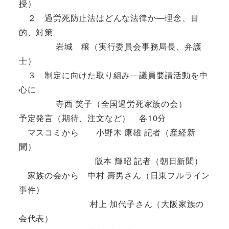
授）
２ 過労死防止法はどんな法律か―理念、目
的、対策
岩城 穣（実行委員会事務局長、弁護
士）
３ 制定に向けた取り組み―議員要請活動を中
心に
寺西 笑子（全国過労死家族の会）
予定発言（期待、注文など） 各10分
マスコミから 小野木 康雄 記者（産経新
聞）
阪本 輝昭 記者（朝日新聞）
家族の会から 中村 壽男さん（日東フルライン
事件）
村上 加代子さん（大阪家族の
会代表）