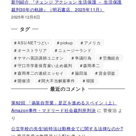
新刊紹介 『チェンジ アクション 生活保護 － 生活保護
裁判30年の軌跡』（明石書店、2025年11月）
2025年12月6日
タグ
ASU-NETつどい
pickup
アメリカ
オーストラリア
ニュージーランド
ヤマハ英語講師ユニオン
争議行為
労働組合
守口市学童保育雇い止め裁判
森岡孝二
森岡孝二の連続エッセイ
脇田滋
賃金窃盗
開催済
関大不当解雇事件
韓国
最近のコメント
第82回 「偽装自営業」是正を進めるスペイン（上）
Amazon事件・マドリード社会裁判所判決
に
菅俊治
よ
り
公立学校の先生!給特法は勤務全てに関する法律なのか?
に
鹿児島県の教職員が心配な者
より