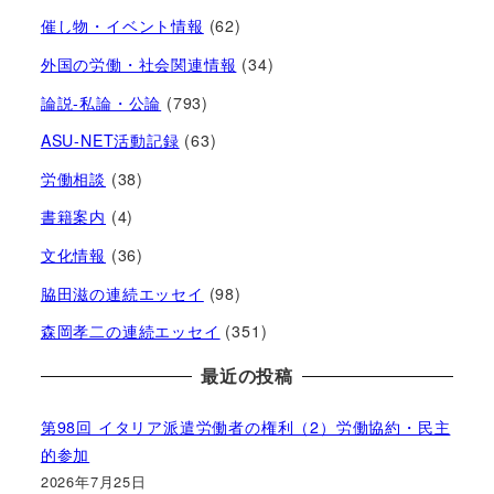
催し物・イベント情報
(62)
外国の労働・社会関連情報
(34)
論説-私論・公論
(793)
ASU-NET活動記録
(63)
労働相談
(38)
書籍案内
(4)
文化情報
(36)
脇田滋の連続エッセイ
(98)
森岡孝二の連続エッセイ
(351)
最近の投稿
第98回 イタリア派遣労働者の権利（2）労働協約・民主
的参加
2026年7月25日