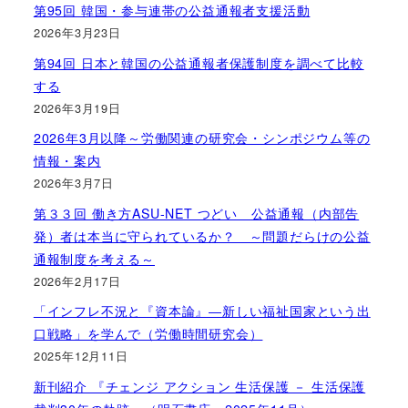
第95回 韓国・参与連帯の公益通報者支援活動
2026年3月23日
第94回 日本と韓国の公益通報者保護制度を調べて比較
する
2026年3月19日
2026年3月以降～労働関連の研究会・シンポジウム等の
情報・案内
2026年3月7日
第３３回 働き方ASU-NET つどい 公益通報（内部告
発）者は本当に守られているか？ ～問題だらけの公益
通報制度を考える～
2026年2月17日
「インフレ不況と『資本論』―新しい福祉国家という出
口戦略」を学んで（労働時間研究会）
2025年12月11日
新刊紹介 『チェンジ アクション 生活保護 － 生活保護