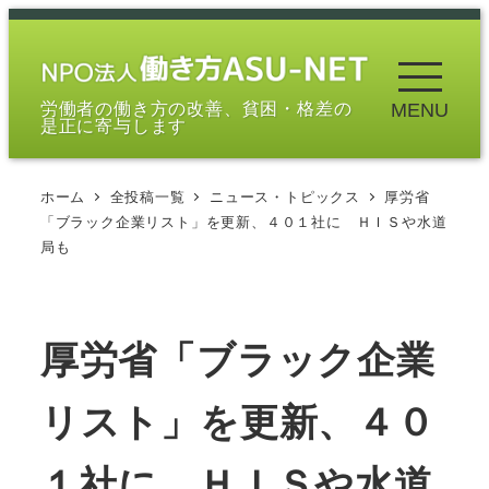
メ
イ
ン
労働者の働き方の改善、貧困・格差の
MENU
コ
是正に寄与します
ン
テ
ホーム
全投稿一覧
ニュース・トピックス
厚労省
ン
「ブラック企業リスト」を更新、４０１社に ＨＩＳや水道
ツ
局も
へ
移
動
厚労省「ブラック企業
リスト」を更新、４０
１社に ＨＩＳや水道