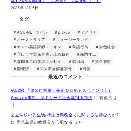
裁判30年の軌跡』（明石書店、2025年11月）
2025年12月6日
タグ
ASU-NETつどい
pickup
アメリカ
オーストラリア
ニュージーランド
ヤマハ英語講師ユニオン
争議行為
労働組合
守口市学童保育雇い止め裁判
森岡孝二
森岡孝二の連続エッセイ
脇田滋
賃金窃盗
開催済
関大不当解雇事件
韓国
最近のコメント
第82回 「偽装自営業」是正を進めるスペイン（上）
Amazon事件・マドリード社会裁判所判決
に
菅俊治
よ
り
公立学校の先生!給特法は勤務全てに関する法律なのか?
に
鹿児島県の教職員が心配な者
より