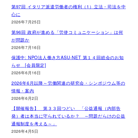
第97回 イタリア派遣労働者の権利（1）立法・司法を中
心に
2026年7月25日
第96回 政府が進める「労使コミュニケーション」は何
が問題か
2026年7月16日
保護中: NPO法人働き方ASU-NET 第１４回総会のお知
らせ [会員限定]
2026年6月16日
2026年6月以降～労働関連の研究会・シンポジウム等の
情報・案内
2026年6月2日
【開催報告】 第３３回つどい 「公益通報（内部告
発）者は本当に守られているか？ ～問題だらけの公益
通報制度を考える～」
2026年4月5日