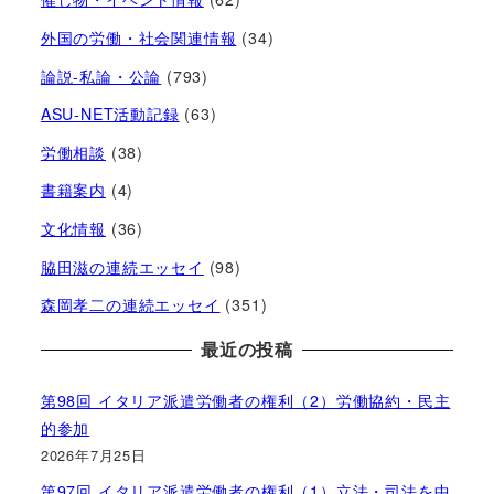
外国の労働・社会関連情報
(34)
論説-私論・公論
(793)
ASU-NET活動記録
(63)
労働相談
(38)
書籍案内
(4)
文化情報
(36)
脇田滋の連続エッセイ
(98)
森岡孝二の連続エッセイ
(351)
最近の投稿
第98回 イタリア派遣労働者の権利（2）労働協約・民主
的参加
2026年7月25日
第97回 イタリア派遣労働者の権利（1）立法・司法を中