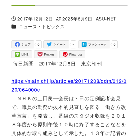
2017年12月12日
2025年8月9日
ASU-NET
投稿日
更新日
著
カテゴリー
ニュース・トピックス
者
0
-
0
シェア
ツイート
ブックマーク
LINE
Pocket
Pinterest
毎日新聞 2017年12月8日 東京朝刊
https://mainichi.jp/articles/20171208/ddm/012/0
20/064000c
ＮＨＫの上田良一会長は７日の定例記者会見
で、職員の勤務の抜本的見直しを図る「働き方改
革宣言」を発表し、番組のスタジオ収録を２０１
８年度から原則午後１０時に終了することなどを
具体的な取り組みとして示した。１３年に記者の