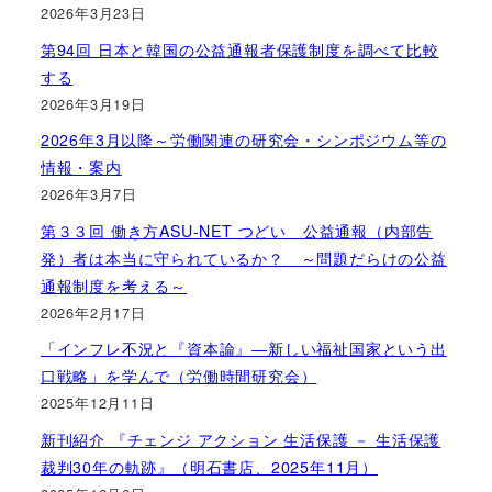
2026年3月23日
第94回 日本と韓国の公益通報者保護制度を調べて比較
する
2026年3月19日
2026年3月以降～労働関連の研究会・シンポジウム等の
情報・案内
2026年3月7日
第３３回 働き方ASU-NET つどい 公益通報（内部告
発）者は本当に守られているか？ ～問題だらけの公益
通報制度を考える～
2026年2月17日
「インフレ不況と『資本論』―新しい福祉国家という出
口戦略」を学んで（労働時間研究会）
2025年12月11日
新刊紹介 『チェンジ アクション 生活保護 － 生活保護
裁判30年の軌跡』（明石書店、2025年11月）