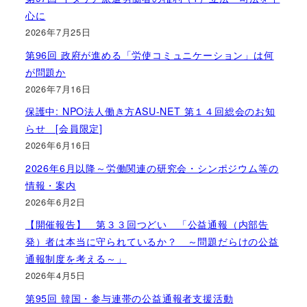
心に
2026年7月25日
第96回 政府が進める「労使コミュニケーション」は何
が問題か
2026年7月16日
保護中: NPO法人働き方ASU-NET 第１４回総会のお知
らせ [会員限定]
2026年6月16日
2026年6月以降～労働関連の研究会・シンポジウム等の
情報・案内
2026年6月2日
【開催報告】 第３３回つどい 「公益通報（内部告
発）者は本当に守られているか？ ～問題だらけの公益
通報制度を考える～」
2026年4月5日
第95回 韓国・参与連帯の公益通報者支援活動