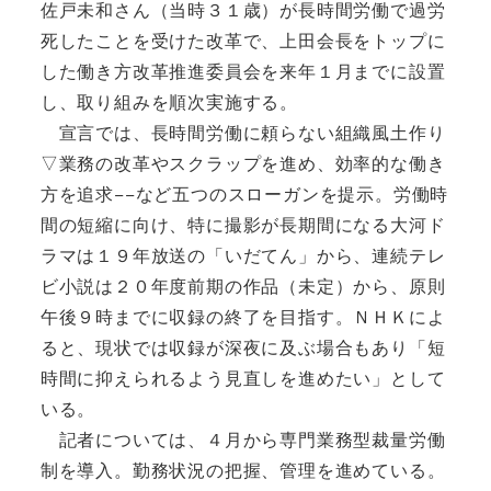
佐戸未和さん（当時３１歳）が長時間労働で過労
死したことを受けた改革で、上田会長をトップに
した働き方改革推進委員会を来年１月までに設置
し、取り組みを順次実施する。
宣言では、長時間労働に頼らない組織風土作り
▽業務の改革やスクラップを進め、効率的な働き
方を追求−−など五つのスローガンを提示。労働時
間の短縮に向け、特に撮影が長期間になる大河ド
ラマは１９年放送の「いだてん」から、連続テレ
ビ小説は２０年度前期の作品（未定）から、原則
午後９時までに収録の終了を目指す。ＮＨＫによ
ると、現状では収録が深夜に及ぶ場合もあり「短
時間に抑えられるよう見直しを進めたい」として
いる。
記者については、４月から専門業務型裁量労働
制を導入。勤務状況の把握、管理を進めている。