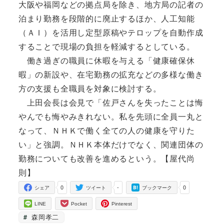
大阪や福岡などの拠点局を除き、地方局の記者の
泊まり勤務を段階的に廃止するほか、人工知能
（ＡＩ）を活用し定型原稿やテロップを自動作成
することで現場の負担を軽減するとしている。
働き過ぎの職員に休暇を与える「健康確保休
暇」の新設や、在宅勤務の拡充などの多様な働き
方の支援も全職員を対象に検討する。
上田会長は会見で「佐戸さんを失ったことは悔
やんでも悔やみきれない。私を先頭に全員一丸と
なって、ＮＨＫで働く全ての人の健康を守りた
い」と強調。ＮＨＫ本体だけでなく、関連団体の
勤務についても改善を進めるという。【屋代尚
則】
0
-
0
シェア
ツイート
ブックマーク
LINE
Pocket
Pinterest
森岡孝二