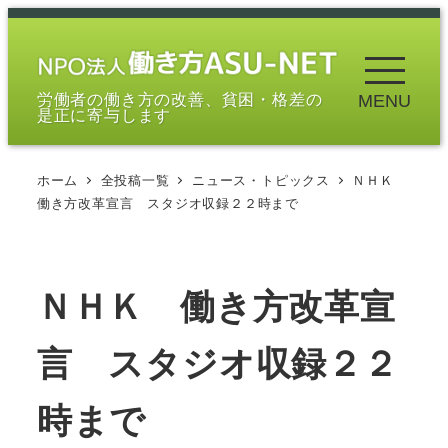
メ
イ
ン
労働者の働き方の改善、貧困・格差の
MENU
コ
是正に寄与します
ン
テ
ホーム
全投稿一覧
ニュース・トピックス
ＮＨＫ
ン
働き方改革宣言 スタジオ収録２２時まで
ツ
へ
移
ＮＨＫ 働き方改革宣
動
言 スタジオ収録２２
時まで