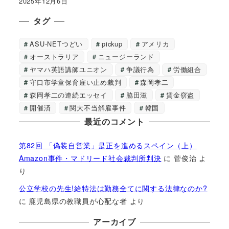
2025年12月6日
タグ
ASU-NETつどい
pickup
アメリカ
オーストラリア
ニュージーランド
ヤマハ英語講師ユニオン
争議行為
労働組合
守口市学童保育雇い止め裁判
森岡孝二
森岡孝二の連続エッセイ
脇田滋
賃金窃盗
開催済
関大不当解雇事件
韓国
最近のコメント
第82回 「偽装自営業」是正を進めるスペイン（上）
Amazon事件・マドリード社会裁判所判決
に
菅俊治
よ
り
公立学校の先生!給特法は勤務全てに関する法律なのか?
に
鹿児島県の教職員が心配な者
より
アーカイブ