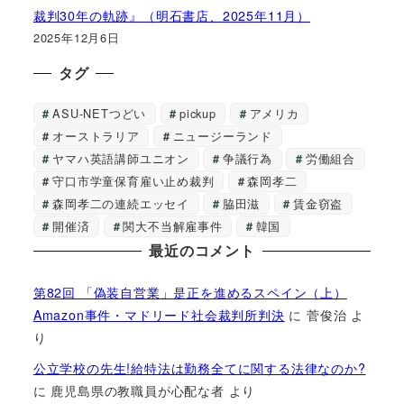
裁判30年の軌跡』（明石書店、2025年11月）
2025年12月6日
タグ
ASU-NETつどい
pickup
アメリカ
オーストラリア
ニュージーランド
ヤマハ英語講師ユニオン
争議行為
労働組合
守口市学童保育雇い止め裁判
森岡孝二
森岡孝二の連続エッセイ
脇田滋
賃金窃盗
開催済
関大不当解雇事件
韓国
最近のコメント
第82回 「偽装自営業」是正を進めるスペイン（上）
Amazon事件・マドリード社会裁判所判決
に
菅俊治
よ
り
公立学校の先生!給特法は勤務全てに関する法律なのか?
に
鹿児島県の教職員が心配な者
より