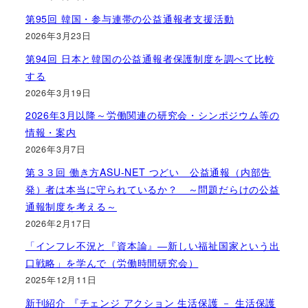
第95回 韓国・参与連帯の公益通報者支援活動
2026年3月23日
第94回 日本と韓国の公益通報者保護制度を調べて比較
する
2026年3月19日
2026年3月以降～労働関連の研究会・シンポジウム等の
情報・案内
2026年3月7日
第３３回 働き方ASU-NET つどい 公益通報（内部告
発）者は本当に守られているか？ ～問題だらけの公益
通報制度を考える～
2026年2月17日
「インフレ不況と『資本論』―新しい福祉国家という出
口戦略」を学んで（労働時間研究会）
2025年12月11日
新刊紹介 『チェンジ アクション 生活保護 － 生活保護