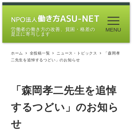
メ
イ
ン
労働者の働き方の改善、貧困・格差の
MENU
コ
是正に寄与します
ン
テ
ホーム
全投稿一覧
ニュース・トピックス
「森岡孝
ン
二先生を追悼するつどい」のお知らせ
ツ
へ
移
「森岡孝二先生を追悼
動
するつどい」のお知ら
せ