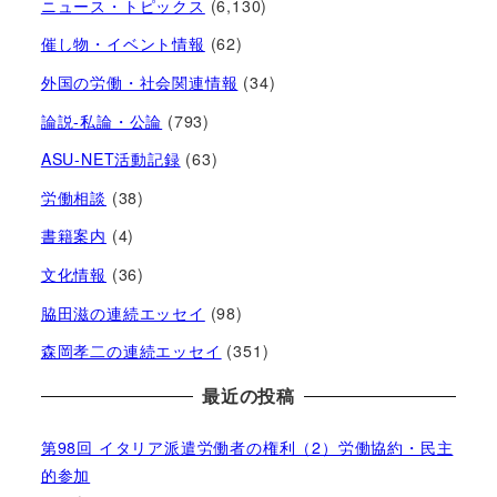
ニュース・トピックス
(6,130)
催し物・イベント情報
(62)
外国の労働・社会関連情報
(34)
論説-私論・公論
(793)
ASU-NET活動記録
(63)
労働相談
(38)
書籍案内
(4)
文化情報
(36)
脇田滋の連続エッセイ
(98)
森岡孝二の連続エッセイ
(351)
最近の投稿
第98回 イタリア派遣労働者の権利（2）労働協約・民主
的参加