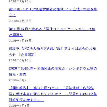
2026年7月25日
第97回 イタリア派遣労働者の権利（1）立法・司法を中
心に
2026年7月25日
第96回 政府が進める「労使コミュニケーション」は何
が問題か
2026年7月16日
保護中: NPO法人働き方ASU-NET 第１４回総会のお知
らせ [会員限定]
2026年6月16日
2026年6月以降～労働関連の研究会・シンポジウム等の
情報・案内
2026年6月2日
【開催報告】 第３３回つどい 「公益通報（内部告
発）者は本当に守られているか？ ～問題だらけの公益
通報制度を考える～」
2026年4月5日