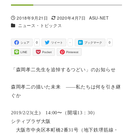
2018年9月21日
2020年4月7日
ASU-NET
投稿日
更新日
著
カテゴリー
ニュース・トピックス
者
0
-
0
シェア
ツイート
ブックマーク
LINE
Pocket
Pinterest
「森岡孝二先生を追悼するつどい」のお知らせ
森岡孝二の描いた未来 ――私たちは何を引き継
ぐか
2019/2/23(土) 14:00〜（開場13：30）
シティプラザ大阪
大阪市中央区本町橋2番31号（地下鉄堺筋線・