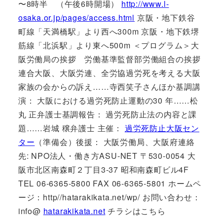
〜8時半 （午後6時開場）
http://www.l-
osaka.or.jp/pages/access.html
京阪・地下鉄谷
町線「天満橋駅」より西へ300m 京阪・地下鉄堺
筋線「北浜駅」より東へ500m ＜プログラム＞大
阪労働局の挨拶 労働基準監督部労働組合の挨拶
連合大阪、大阪労連、全労協過労死を考える大阪
家族の会からの訴え……寺西笑子さんほか基調講
演： 大阪における過労死防止運動の30 年……松
丸 正弁護士基調報告： 過労死防止法の内容と課
題……岩城 穣弁護士 主催：
過労死防止大阪セン
ター
（準備会）後援： 大阪労働局、大阪府連絡
先: NPO法人・働き方ASU-NET 〒530-0054 大
阪市北区南森町２丁目3-37 昭和南森町ビル4F
TEL 06-6365-5800 FAX 06-6365-5801 ホームペ
ージ：http//hatarakikata.net/wp/ お問い合わせ：
info@
hatarakikata.net
チラシはこちら