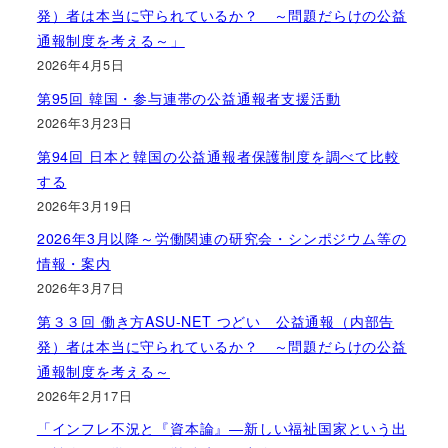
発）者は本当に守られているか？ ～問題だらけの公益
通報制度を考える～」
2026年4月5日
第95回 韓国・参与連帯の公益通報者支援活動
2026年3月23日
第94回 日本と韓国の公益通報者保護制度を調べて比較
する
2026年3月19日
2026年3月以降～労働関連の研究会・シンポジウム等の
情報・案内
2026年3月7日
第３３回 働き方ASU-NET つどい 公益通報（内部告
発）者は本当に守られているか？ ～問題だらけの公益
通報制度を考える～
2026年2月17日
「インフレ不況と『資本論』―新しい福祉国家という出