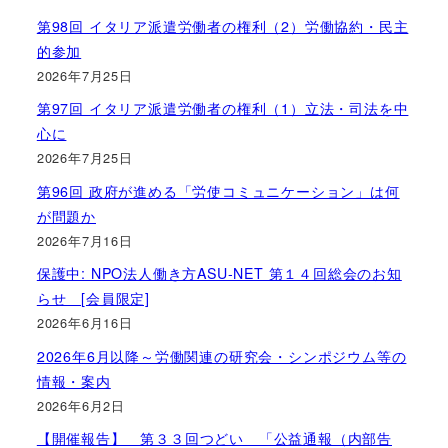
第98回 イタリア派遣労働者の権利（2）労働協約・民主
的参加
2026年7月25日
第97回 イタリア派遣労働者の権利（1）立法・司法を中
心に
2026年7月25日
第96回 政府が進める「労使コミュニケーション」は何
が問題か
2026年7月16日
保護中: NPO法人働き方ASU-NET 第１４回総会のお知
らせ [会員限定]
2026年6月16日
2026年6月以降～労働関連の研究会・シンポジウム等の
情報・案内
2026年6月2日
【開催報告】 第３３回つどい 「公益通報（内部告