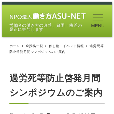
メ
イ
ン
労働者の働き方の改善、貧困・格差の
MENU
コ
是正に寄与します
ン
テ
ホーム
全投稿一覧
催し物・イベント情報
過労死等
ン
防止啓発月間シンポジウムのご案内
ツ
へ
移
過労死等防止啓発月間
動
シンポジウムのご案内