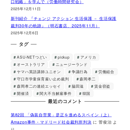
口戦略」を学んで（労働時間研究会）
2025年12月11日
新刊紹介 『チェンジ アクション 生活保護 － 生活保護
裁判30年の軌跡』（明石書店、2025年11月）
2025年12月6日
タグ
ASU-NETつどい
pickup
アメリカ
オーストラリア
ニュージーランド
ヤマハ英語講師ユニオン
争議行為
労働組合
守口市学童保育雇い止め裁判
森岡孝二
森岡孝二の連続エッセイ
脇田滋
賃金窃盗
開催済
関大不当解雇事件
韓国
最近のコメント
第82回 「偽装自営業」是正を進めるスペイン（上）
Amazon事件・マドリード社会裁判所判決
に
菅俊治
よ
り