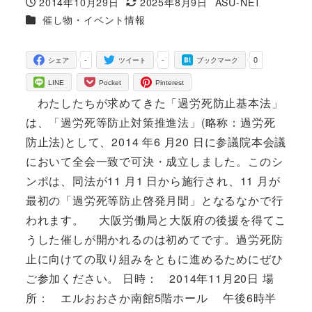
2014年10月29日
2025年8月9日
ASU-NET
投稿日
更新日
著
カテゴリー
催し物・イベント情報
者
-
-
0
シェア
ツイート
ブックマーク
LINE
Pocket
Pinterest
わたしたちが求めてきた「過労死防止基本法」
は、「過労死等防止対策推進法」(略称：過労死
防止法)として、2014 年6 月20 日に参議院本会議
において全会一致で可決・成立しました。このシ
ンポは、同法が11 月1 日から施行され、11 月が
最初の「過労死等防止啓発月間」となるなかで行
われます。 大阪労働局と大阪府の後援を得てこ
うした催しが開かれるのは初めてです。過労死防
止に向けての取り組みをともに進めるためにぜひ
ご参加ください。 日時： 2014年11月20日 場
所： エルおおさか南館5階ホール 午後6時半