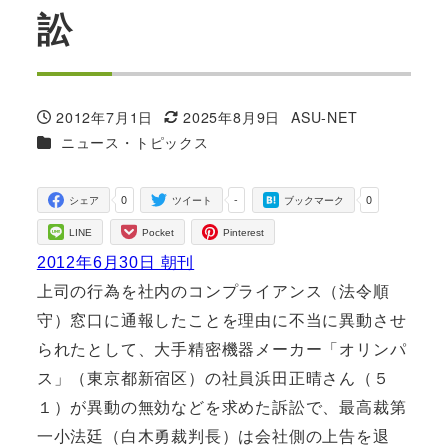
訟
2012年7月1日
2025年8月9日
ASU-NET
投稿日
更新日
著
カテゴリー
ニュース・トピックス
者
0
-
0
シェア
ツイート
ブックマーク
LINE
Pocket
Pinterest
2012年6月30日 朝刊
上司の行為を社内のコンプライアンス（法令順
守）窓口に通報したことを理由に不当に異動させ
られたとして、大手精密機器メーカー「オリンパ
ス」（東京都新宿区）の社員浜田正晴さん（５
１）が異動の無効などを求めた訴訟で、最高裁第
一小法廷（白木勇裁判長）は会社側の上告を退