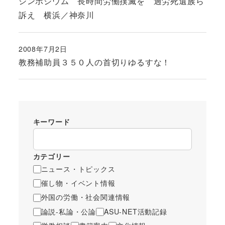
シンポジウム 長時間労働撲滅を 過労死遺族ら
訴え 横浜／神奈川
2008年7月2日
投稿日
教務補助員３５０人の首切りゆるすな！
キーワード
カテゴリー
ニュース・トピックス
催し物・イベント情報
外国の労働・社会関連情報
論説-私論・公論
ASU-NET活動記録