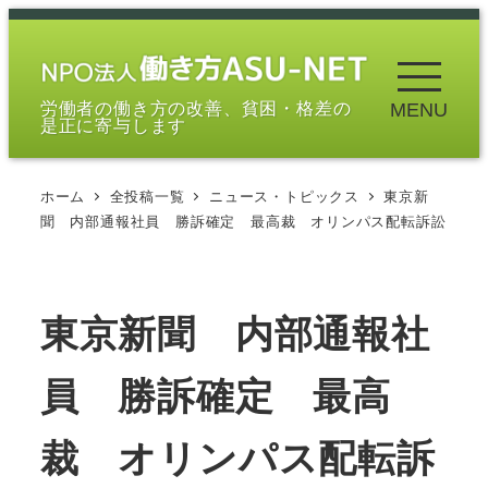
メ
イ
ン
労働者の働き方の改善、貧困・格差の
MENU
コ
是正に寄与します
ン
テ
ホーム
全投稿一覧
ニュース・トピックス
東京新
ン
聞 内部通報社員 勝訴確定 最高裁 オリンパス配転訴訟
ツ
へ
移
東京新聞 内部通報社
動
員 勝訴確定 最高
裁 オリンパス配転訴