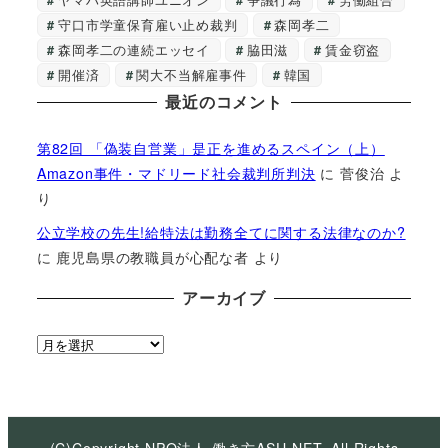
守口市学童保育雇い止め裁判
森岡孝二
森岡孝二の連続エッセイ
脇田滋
賃金窃盗
開催済
関大不当解雇事件
韓国
最近のコメント
第82回 「偽装自営業」是正を進めるスペイン（上）
Amazon事件・マドリード社会裁判所判決
に
菅俊治
よ
り
公立学校の先生!給特法は勤務全てに関する法律なのか?
に
鹿児島県の教職員が心配な者
より
アーカイブ
ア
ー
カ
イ
ブ
(C)Copyright NPO法人 働き方ASU-NET, All Rights