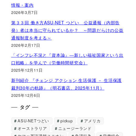
情報・案内
2026年3月7日
第３３回 働き方ASU-NET つどい 公益通報（内部告
発）者は本当に守られているか？ ～問題だらけの公益
通報制度を考える～
2026年2月17日
「インフレ不況と『資本論』―新しい福祉国家という出
口戦略」を学んで（労働時間研究会）
2025年12月11日
新刊紹介 『チェンジ アクション 生活保護 － 生活保護
裁判30年の軌跡』（明石書店、2025年11月）
2025年12月6日
タグ
ASU-NETつどい
pickup
アメリカ
オーストラリア
ニュージーランド
ヤマハ英語講師ユニオン
争議行為
労働組合