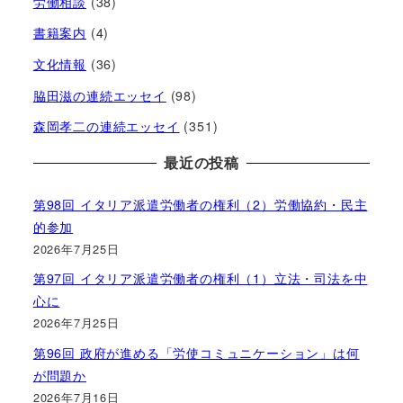
労働相談
(38)
書籍案内
(4)
文化情報
(36)
脇田滋の連続エッセイ
(98)
森岡孝二の連続エッセイ
(351)
最近の投稿
第98回 イタリア派遣労働者の権利（2）労働協約・民主
的参加
2026年7月25日
第97回 イタリア派遣労働者の権利（1）立法・司法を中
心に
2026年7月25日
第96回 政府が進める「労使コミュニケーション」は何
が問題か
2026年7月16日