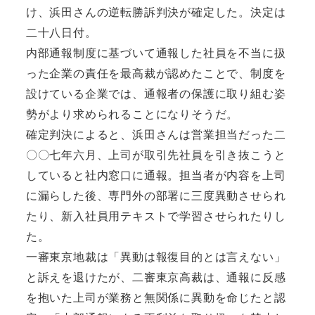
け、浜田さんの逆転勝訴判決が確定した。決定は
二十八日付。
内部通報制度に基づいて通報した社員を不当に扱
った企業の責任を最高裁が認めたことで、制度を
設けている企業では、通報者の保護に取り組む姿
勢がより求められることになりそうだ。
確定判決によると、浜田さんは営業担当だった二
〇〇七年六月、上司が取引先社員を引き抜こうと
していると社内窓口に通報。担当者が内容を上司
に漏らした後、専門外の部署に三度異動させられ
たり、新入社員用テキストで学習させられたりし
た。
一審東京地裁は「異動は報復目的とは言えない」
と訴えを退けたが、二審東京高裁は、通報に反感
を抱いた上司が業務と無関係に異動を命じたと認