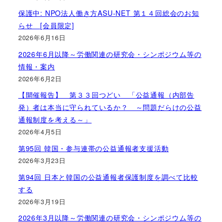
保護中: NPO法人働き方ASU-NET 第１４回総会のお知
らせ [会員限定]
2026年6月16日
2026年6月以降～労働関連の研究会・シンポジウム等の
情報・案内
2026年6月2日
【開催報告】 第３３回つどい 「公益通報（内部告
発）者は本当に守られているか？ ～問題だらけの公益
通報制度を考える～」
2026年4月5日
第95回 韓国・参与連帯の公益通報者支援活動
2026年3月23日
第94回 日本と韓国の公益通報者保護制度を調べて比較
する
2026年3月19日
2026年3月以降～労働関連の研究会・シンポジウム等の