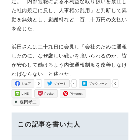
定。「内部通報による不利益な取り扱いを禁止し
た社内規定に反し、人事権の乱用」と判断して異
動を無効とし、慰謝料など二百二十万円の支払い
を命じた。
浜田さんは二十九日に会見し「会社のために通報
したのに、なぜ厳しい戦いを強いられるのか。皆
が安心して働けるよう内部通報制度を改善しなけ
ればならない」と述べた。
0
-
0
シェア
ツイート
ブックマーク
LINE
Pocket
Pinterest
森岡孝二
この記事を書いた人