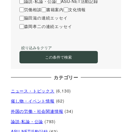
論説-私論・公論
ASU-NET活動記録
労働相談
書籍案内
文化情報
脇田滋の連続エッセイ
森岡孝二の連続エッセイ
絞り込みをクリア
この条件で検索
カテゴリー
ニュース・トピックス
(6,130)
催し物・イベント情報
(62)
外国の労働・社会関連情報
(34)
論説-私論・公論
(793)
ASU-NET活動記録
(63)