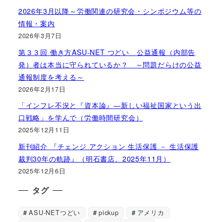
2026年3月以降～労働関連の研究会・シンポジウム等の
情報・案内
2026年3月7日
第３３回 働き方ASU-NET つどい 公益通報（内部告
発）者は本当に守られているか？ ～問題だらけの公益
通報制度を考える～
2026年2月17日
「インフレ不況と『資本論』―新しい福祉国家という出
口戦略」を学んで（労働時間研究会）
2025年12月11日
新刊紹介 『チェンジ アクション 生活保護 － 生活保護
裁判30年の軌跡』（明石書店、2025年11月）
2025年12月6日
タグ
ASU-NETつどい
pickup
アメリカ