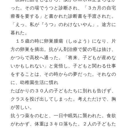
った。その場でうつと診断され、「３カ月の自宅
療養を要する」と書かれた診断書を手渡された。
「えっ、私が『うつ』のわけないやん」。途方に
暮れた。
１５歳の時に卵巣腫瘍（しゅよう）になり、片
方の卵巣を摘出。抗がん剤治療で髪の毛は抜け、
かつらで高校へ通った。「将来、子どもが産めな
いかもしれない」と覚悟し、子どもと関わる仕事
をすることは、その時からの夢だった。それなの
に、幼稚園生活に慣れ
たばかりの３０人の子どもたちに別れも告げず、
クラスを投げ出してしまった。考えただけで、胸
が苦しい。
抗うつ薬をのむと、一日中眠気に襲われた。食欲
がわかず、体重は３キロ落ちた。２人の子どもた