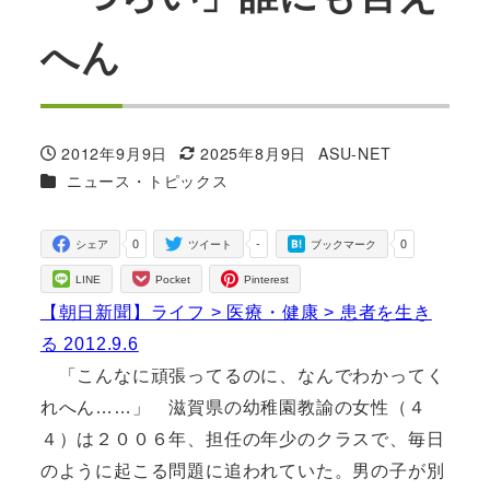
へん
2012年9月9日
2025年8月9日
ASU-NET
投稿日
更新日
著
カテゴリー
ニュース・トピックス
者
0
-
0
シェア
ツイート
ブックマーク
LINE
Pocket
Pinterest
【朝日新聞】ライフ > 医療・健康 > 患者を生き
る 2012.9.6
「こんなに頑張ってるのに、なんでわかってく
れへん……」 滋賀県の幼稚園教諭の女性（４
４）は２００６年、担任の年少のクラスで、毎日
のように起こる問題に追われていた。男の子が別