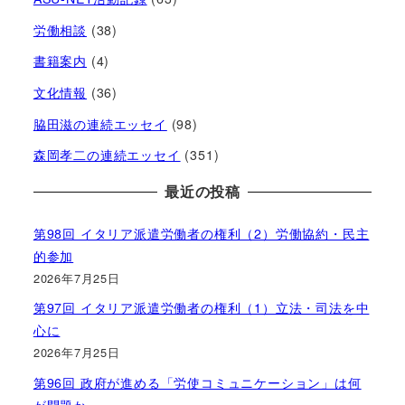
労働相談
(38)
書籍案内
(4)
文化情報
(36)
脇田滋の連続エッセイ
(98)
森岡孝二の連続エッセイ
(351)
最近の投稿
第98回 イタリア派遣労働者の権利（2）労働協約・民主
的参加
2026年7月25日
第97回 イタリア派遣労働者の権利（1）立法・司法を中
心に
2026年7月25日
第96回 政府が進める「労使コミュニケーション」は何
が問題か