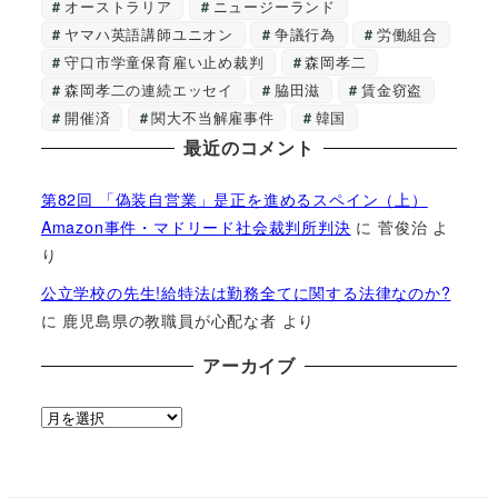
オーストラリア
ニュージーランド
ヤマハ英語講師ユニオン
争議行為
労働組合
守口市学童保育雇い止め裁判
森岡孝二
森岡孝二の連続エッセイ
脇田滋
賃金窃盗
開催済
関大不当解雇事件
韓国
最近のコメント
第82回 「偽装自営業」是正を進めるスペイン（上）
Amazon事件・マドリード社会裁判所判決
に
菅俊治
よ
り
公立学校の先生!給特法は勤務全てに関する法律なのか?
に
鹿児島県の教職員が心配な者
より
アーカイブ
ア
ー
カ