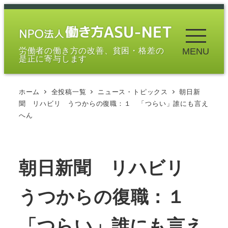
メ
イ
ン
労働者の働き方の改善、貧困・格差の
MENU
コ
是正に寄与します
ン
テ
ホーム
全投稿一覧
ニュース・トピックス
朝日新
ン
聞 リハビリ うつからの復職：１ 「つらい」誰にも言え
ツ
へん
へ
移
動
朝日新聞 リハビリ
うつからの復職：１
「つらい」誰にも言え