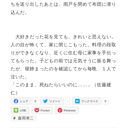
ちを送り出したあとは、雨戸を閉めて布団に潜り
込んだ。
大好きだった花を見ても、きれいと思えない。
人の目が怖くて、家に閉じこもった。料理の段取
りができなくなり、近くに住む母に家事を手伝っ
てもらった。子どもの前では元気そうに振る舞っ
たが、寝静まったのを確認してから毎晩、１人で
泣いた。
「このまま、死ねたらいいのに……」（佐藤建
仁）
0
-
0
シェア
ツイート
ブックマーク
LINE
Pocket
Pinterest
森岡孝二