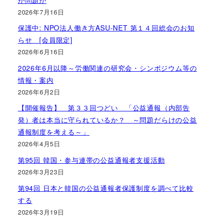
2026年7月16日
保護中: NPO法人働き方ASU-NET 第１４回総会のお知
らせ [会員限定]
2026年6月16日
2026年6月以降～労働関連の研究会・シンポジウム等の
情報・案内
2026年6月2日
【開催報告】 第３３回つどい 「公益通報（内部告
発）者は本当に守られているか？ ～問題だらけの公益
通報制度を考える～」
2026年4月5日
第95回 韓国・参与連帯の公益通報者支援活動
2026年3月23日
第94回 日本と韓国の公益通報者保護制度を調べて比較
する
2026年3月19日