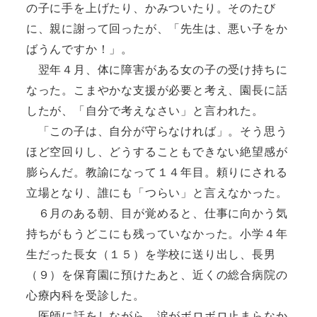
の子に手を上げたり、かみついたり。そのたび
に、親に謝って回ったが、「先生は、悪い子をか
ばうんですか！」。
翌年４月、体に障害がある女の子の受け持ちに
なった。こまやかな支援が必要と考え、園長に話
したが、「自分で考えなさい」と言われた。
「この子は、自分が守らなければ」。そう思う
ほど空回りし、どうすることもできない絶望感が
膨らんだ。教諭になって１４年目。頼りにされる
立場となり、誰にも「つらい」と言えなかった。
６月のある朝、目が覚めると、仕事に向かう気
持ちがもうどこにも残っていなかった。小学４年
生だった長女（１５）を学校に送り出し、長男
（９）を保育園に預けたあと、近くの総合病院の
心療内科を受診した。
医師に話をしながら、涙がボロボロ止まらなか