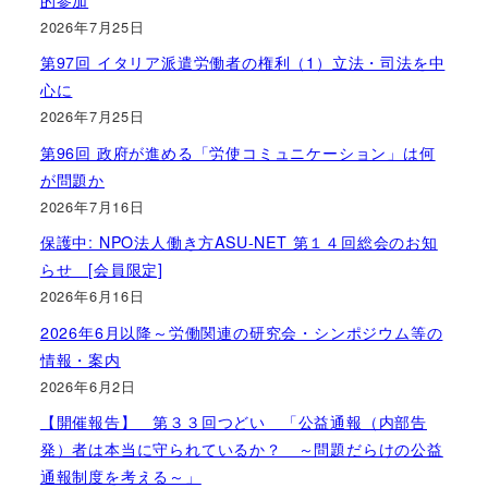
2026年7月25日
第97回 イタリア派遣労働者の権利（1）立法・司法を中
心に
2026年7月25日
第96回 政府が進める「労使コミュニケーション」は何
が問題か
2026年7月16日
保護中: NPO法人働き方ASU-NET 第１４回総会のお知
らせ [会員限定]
2026年6月16日
2026年6月以降～労働関連の研究会・シンポジウム等の
情報・案内
2026年6月2日
【開催報告】 第３３回つどい 「公益通報（内部告
発）者は本当に守られているか？ ～問題だらけの公益
通報制度を考える～」