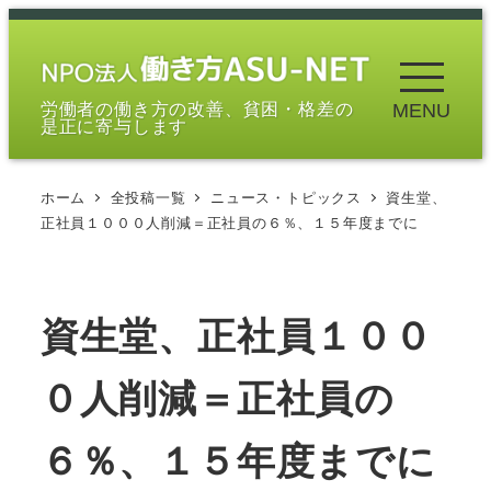
メ
イ
ン
労働者の働き方の改善、貧困・格差の
MENU
コ
是正に寄与します
ン
テ
ホーム
全投稿一覧
ニュース・トピックス
資生堂、
ン
正社員１０００人削減＝正社員の６％、１５年度までに
ツ
へ
移
資生堂、正社員１００
動
０人削減＝正社員の
６％、１５年度までに