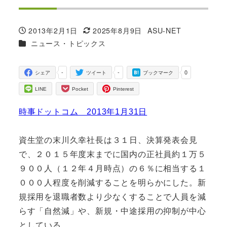
2013年2月1日
2025年8月9日
ASU-NET
投稿日
更新日
著
カテゴリー
ニュース・トピックス
者
-
-
0
シェア
ツイート
ブックマーク
LINE
Pocket
Pinterest
時事ドットコム 2013年1月31日
資生堂の末川久幸社長は３１日、決算発表会見
で、２０１５年度末までに国内の正社員約１万５
９００人（１２年４月時点）の６％に相当する１
０００人程度を削減することを明らかにした。新
規採用を退職者数より少なくすることで人員を減
らす「自然減」や、新規・中途採用の抑制が中心
としている。