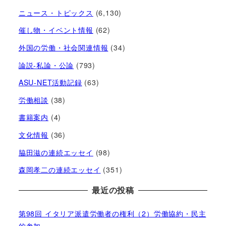
ニュース・トピックス
(6,130)
催し物・イベント情報
(62)
外国の労働・社会関連情報
(34)
論説-私論・公論
(793)
ASU-NET活動記録
(63)
労働相談
(38)
書籍案内
(4)
文化情報
(36)
脇田滋の連続エッセイ
(98)
森岡孝二の連続エッセイ
(351)
最近の投稿
第98回 イタリア派遣労働者の権利（2）労働協約・民主
的参加