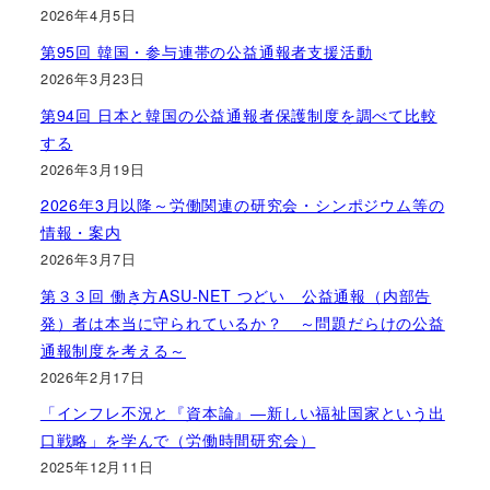
2026年4月5日
第95回 韓国・参与連帯の公益通報者支援活動
2026年3月23日
第94回 日本と韓国の公益通報者保護制度を調べて比較
する
2026年3月19日
2026年3月以降～労働関連の研究会・シンポジウム等の
情報・案内
2026年3月7日
第３３回 働き方ASU-NET つどい 公益通報（内部告
発）者は本当に守られているか？ ～問題だらけの公益
通報制度を考える～
2026年2月17日
「インフレ不況と『資本論』―新しい福祉国家という出
口戦略」を学んで（労働時間研究会）
2025年12月11日