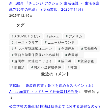
新刊紹介 『チェンジ アクション 生活保護 － 生活保護
裁判30年の軌跡』（明石書店、2025年11月）
2025年12月6日
タグ
ASU-NETつどい
pickup
アメリカ
オーストラリア
ニュージーランド
ヤマハ英語講師ユニオン
争議行為
労働組合
守口市学童保育雇い止め裁判
森岡孝二
森岡孝二の連続エッセイ
脇田滋
賃金窃盗
開催済
関大不当解雇事件
韓国
最近のコメント
第82回 「偽装自営業」是正を進めるスペイン（上）
Amazon事件・マドリード社会裁判所判決
に
菅俊治
よ
り
公立学校の先生!給特法は勤務全てに関する法律なのか?