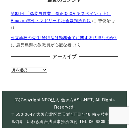
第82回 「偽装自営業」是正を進めるスペイン（上）
Amazon事件・マドリード社会裁判所判決
に
菅俊治
よ
り
公立学校の先生!給特法は勤務全てに関する法律なのか?
に
鹿児島県の教職員が心配な者
より
アーカイブ
ア
ー
カ
イ
ブ
(C)Copyright NPO法人 働き方ASU-NET, All Rights
Reserved.
〒530-0047 大阪市北区西天満4丁目4-18 梅ヶ枝中央ビ
ル7階 いわき総合法律事務所気付 TEL 06-6809-4926