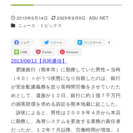
2013年6月14日
2025年8月9日
ASU-NET
投稿日
更新日
著
カテゴリー
ニュース・トピックス
者
-
-
0
シェア
ツイート
ブックマーク
LINE
Pocket
Pinterest
2013/06/12【共同通信】
肥後銀行（熊本市）に勤務していた男性＝当時
（４０）＝がうつ状態になり自殺したのは、銀行
が安全配慮義務を怠り長時間労働をさせていたた
めとして、遺族が１２日、銀行に約１億７千万円
の損害賠償を求める訴訟を熊本地裁に起こした。
訴状によると、男性は２００９年４月から本店
に勤務し、為替システムを更改する業務の責任者
だったが、１２年７月以降、労働時間が増加。１