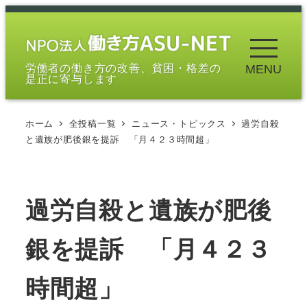
メ
イ
ン
労働者の働き方の改善、貧困・格差の
MENU
コ
是正に寄与します
ン
テ
ホーム
全投稿一覧
ニュース・トピックス
過労自殺
ン
と遺族が肥後銀を提訴 「月４２３時間超」
ツ
へ
移
過労自殺と遺族が肥後
動
銀を提訴 「月４２３
時間超」