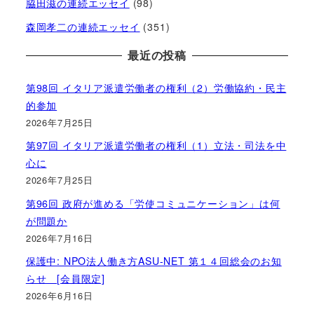
脇田滋の連続エッセイ
(98)
森岡孝二の連続エッセイ
(351)
最近の投稿
第98回 イタリア派遣労働者の権利（2）労働協約・民主
的参加
2026年7月25日
第97回 イタリア派遣労働者の権利（1）立法・司法を中
心に
2026年7月25日
第96回 政府が進める「労使コミュニケーション」は何
が問題か
2026年7月16日
保護中: NPO法人働き方ASU-NET 第１４回総会のお知
らせ [会員限定]
2026年6月16日