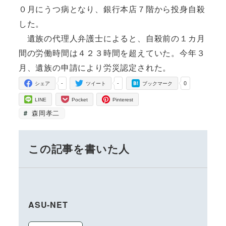
０月にうつ病となり、銀行本店７階から投身自殺
した。
遺族の代理人弁護士によると、自殺前の１カ月
間の労働時間は４２３時間を超えていた。今年３
月、遺族の申請により労災認定された。
-
-
0
シェア
ツイート
ブックマーク
LINE
Pocket
Pinterest
森岡孝二
この記事を書いた人
ASU-NET