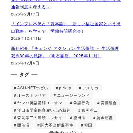
通報制度を考える～
2026年2月17日
「インフレ不況と『資本論』―新しい福祉国家という出
口戦略」を学んで（労働時間研究会）
2025年12月11日
新刊紹介 『チェンジ アクション 生活保護 － 生活保護
裁判30年の軌跡』（明石書店、2025年11月）
2025年12月6日
タグ
ASU-NETつどい
pickup
アメリカ
オーストラリア
ニュージーランド
ヤマハ英語講師ユニオン
争議行為
労働組合
守口市学童保育雇い止め裁判
森岡孝二
森岡孝二の連続エッセイ
脇田滋
賃金窃盗
開催済
関大不当解雇事件
韓国
最近のコメント