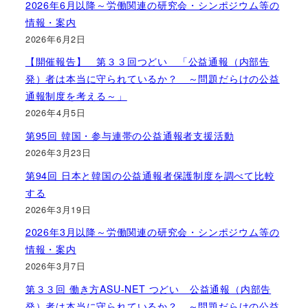
2026年6月以降～労働関連の研究会・シンポジウム等の
情報・案内
2026年6月2日
【開催報告】 第３３回つどい 「公益通報（内部告
発）者は本当に守られているか？ ～問題だらけの公益
通報制度を考える～」
2026年4月5日
第95回 韓国・参与連帯の公益通報者支援活動
2026年3月23日
第94回 日本と韓国の公益通報者保護制度を調べて比較
する
2026年3月19日
2026年3月以降～労働関連の研究会・シンポジウム等の
情報・案内
2026年3月7日
第３３回 働き方ASU-NET つどい 公益通報（内部告
発）者は本当に守られているか？ ～問題だらけの公益