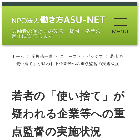
メ
イ
ン
労働者の働き方の改善、貧困・格差の
MENU
コ
是正に寄与します
ン
テ
ホーム
全投稿一覧
ニュース・トピックス
若者の
ン
「使い捨て」が​疑われる企業等への重​点監督の実施状況
ツ
へ
移
若者の「使い捨て」が​
動
疑われる企業等への重​
点監督の実施状況