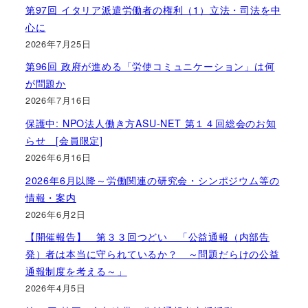
第97回 イタリア派遣労働者の権利（1）立法・司法を中
心に
2026年7月25日
第96回 政府が進める「労使コミュニケーション」は何
が問題か
2026年7月16日
保護中: NPO法人働き方ASU-NET 第１４回総会のお知
らせ [会員限定]
2026年6月16日
2026年6月以降～労働関連の研究会・シンポジウム等の
情報・案内
2026年6月2日
【開催報告】 第３３回つどい 「公益通報（内部告
発）者は本当に守られているか？ ～問題だらけの公益
通報制度を考える～」
2026年4月5日