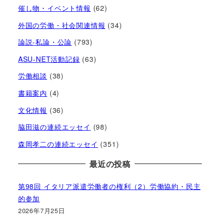
催し物・イベント情報
(62)
外国の労働・社会関連情報
(34)
論説-私論・公論
(793)
ASU-NET活動記録
(63)
労働相談
(38)
書籍案内
(4)
文化情報
(36)
脇田滋の連続エッセイ
(98)
森岡孝二の連続エッセイ
(351)
最近の投稿
第98回 イタリア派遣労働者の権利（2）労働協約・民主
的参加
2026年7月25日