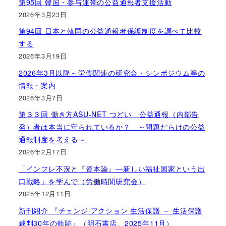
第95回 韓国・参与連帯の公益通報者支援活動
2026年3月23日
第94回 日本と韓国の公益通報者保護制度を調べて比較
する
2026年3月19日
2026年3月以降～労働関連の研究会・シンポジウム等の
情報・案内
2026年3月7日
第３３回 働き方ASU-NET つどい 公益通報（内部告
発）者は本当に守られているか？ ～問題だらけの公益
通報制度を考える～
2026年2月17日
「インフレ不況と『資本論』―新しい福祉国家という出
口戦略」を学んで（労働時間研究会）
2025年12月11日
新刊紹介 『チェンジ アクション 生活保護 － 生活保護
裁判30年の軌跡』（明石書店、2025年11月）