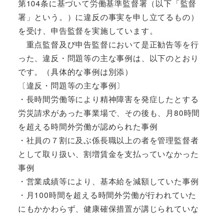
第104条に基づいて労働基準監督署（以下「監督
署」という。）に違反の事実を申し立てるもの）
を受け、申告監督を実施しています。
重点監督及び申告監督において是正勧告等を行
った、違反・問題等の主な事例は、以下のとおり
です。（具体的な事例は別添）
〔違反・問題等の主な事例〕
・長時間労働等により精神障害を発症したとする
労災請求があった事業場で、その後も、月80時間
を超える時間外労働が認められた事例
・社員の７割に及ぶ係長職以上の者を管理監督者
として取り扱い、割増賃金を支払っていなかった
事例
・営業成績等により、基本給を減額していた事例
・月100時間を超える時間外労働が行われていた
にもかかわらず、健康確保措置が講じられていな