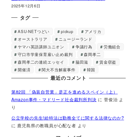
2025年12月6日
タグ
ASU-NETつどい
pickup
アメリカ
オーストラリア
ニュージーランド
ヤマハ英語講師ユニオン
争議行為
労働組合
守口市学童保育雇い止め裁判
森岡孝二
森岡孝二の連続エッセイ
脇田滋
賃金窃盗
開催済
関大不当解雇事件
韓国
最近のコメント
第82回 「偽装自営業」是正を進めるスペイン（上）
Amazon事件・マドリード社会裁判所判決
に
菅俊治
よ
り
公立学校の先生!給特法は勤務全てに関する法律なのか?
に
鹿児島県の教職員が心配な者
より