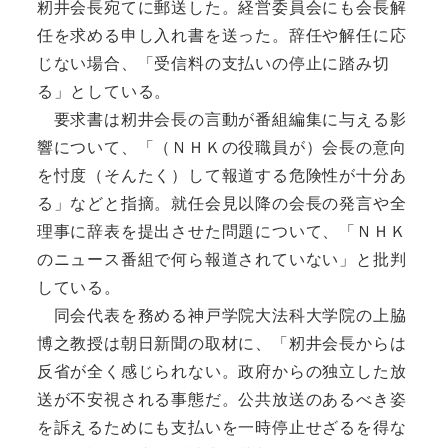
籾井会長宛てに郵送した。経営委員会にも会長解
任を求める申し入れ書を送った。辞任や解任に応
じない場合、「受信料の支払いの停止に踏み切
る」としている。
要求書は籾井会長の言動が番組編集に与える影
響について、「（ＮＨＫの役職員が）会長の意向
を忖度（そんたく）して報道する危険性が十分あ
る」などと指摘。就任会見以降の会長の発言や全
理事に辞表を提出させた問題について、「ＮＨＫ
のニュース番組で何ら報道されていない」と批判
している。
同会代表を務める神戸学院大法科大学院の上脇
博之教授は朝日新聞の取材に、「籾井会長からは
反省が全く感じられない。政府からの独立した放
送が不安視される事態だ。公共放送のあるべき姿
を訴えるためにも支払いを一時停止せざるを得な