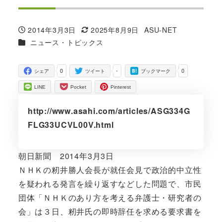
2014年3月3日
2025年8月9日
ASU-NET
投稿日
更新日
著
カテゴリー
ニュース・トピックス
者
0
-
0
シェア
ツイート
ブックマーク
LINE
Pocket
Pinterest
http://www.asahi.com/articles/ASG334G
FLG33UCVL00V.html
朝日新聞 2014年3月3日
ＮＨＫの籾井勝人会長が就任会見で政治的中立性
を疑われる発言を繰り返すなどした問題で、市民
団体「ＮＨＫのあり方を考える弁護士・研究者の
会」は３日、籾井氏の即時辞任を求める要求書を