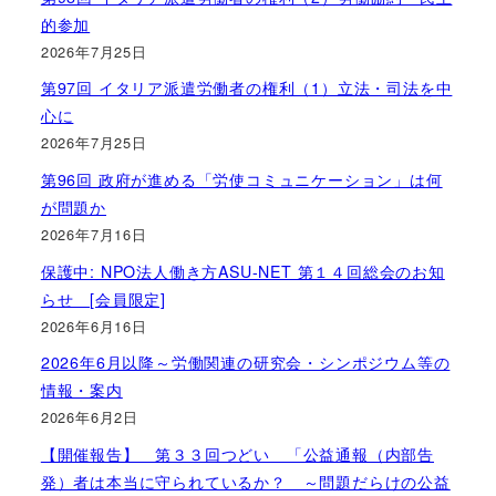
的参加
2026年7月25日
第97回 イタリア派遣労働者の権利（1）立法・司法を中
心に
2026年7月25日
第96回 政府が進める「労使コミュニケーション」は何
が問題か
2026年7月16日
保護中: NPO法人働き方ASU-NET 第１４回総会のお知
らせ [会員限定]
2026年6月16日
2026年6月以降～労働関連の研究会・シンポジウム等の
情報・案内
2026年6月2日
【開催報告】 第３３回つどい 「公益通報（内部告
発）者は本当に守られているか？ ～問題だらけの公益