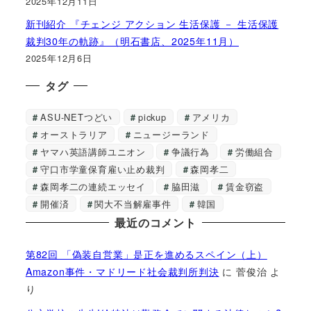
2025年12月11日
新刊紹介 『チェンジ アクション 生活保護 － 生活保護
裁判30年の軌跡』（明石書店、2025年11月）
2025年12月6日
タグ
ASU-NETつどい
pickup
アメリカ
オーストラリア
ニュージーランド
ヤマハ英語講師ユニオン
争議行為
労働組合
守口市学童保育雇い止め裁判
森岡孝二
森岡孝二の連続エッセイ
脇田滋
賃金窃盗
開催済
関大不当解雇事件
韓国
最近のコメント
第82回 「偽装自営業」是正を進めるスペイン（上）
Amazon事件・マドリード社会裁判所判決
に
菅俊治
よ
り