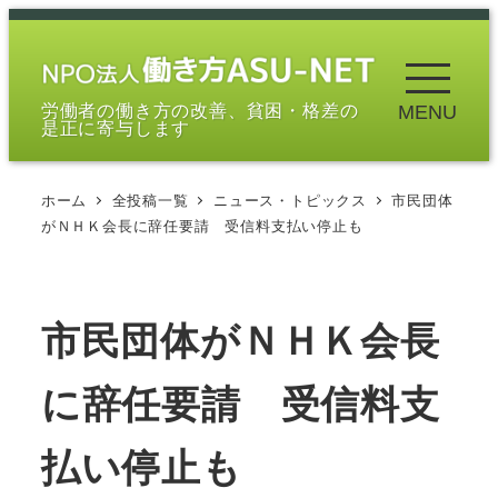
メ
イ
ン
労働者の働き方の改善、貧困・格差の
MENU
コ
是正に寄与します
ン
テ
ホーム
全投稿一覧
ニュース・トピックス
市民団体
ン
がＮＨＫ会長に辞任要請 受信料支払い停止も
ツ
へ
移
市民団体がＮＨＫ会長
動
に辞任要請 受信料支
払い停止も