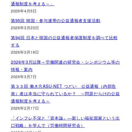
通報制度を考える～」
2026年4月5日
第95回 韓国・参与連帯の公益通報者支援活動
2026年3月23日
第94回 日本と韓国の公益通報者保護制度を調べて比較
する
2026年3月19日
2026年3月以降～労働関連の研究会・シンポジウム等の
情報・案内
2026年3月7日
第３３回 働き方ASU-NET つどい 公益通報（内部告
発）者は本当に守られているか？ ～問題だらけの公益
通報制度を考える～
2026年2月17日
「インフレ不況と『資本論』―新しい福祉国家という出
口戦略」を学んで（労働時間研究会）