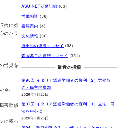
ASU-NET活動記録
(63)
労働相談
(38)
収拾に努
書籍案内
(4)
心のバラ
文化情報
(36)
脇田滋の連続エッセイ
(98)
森岡孝二の連続エッセイ
(351)
の労災を
最近の投稿
第98回 イタリア派遣労働者の権利（2）労働協
約・民主的参加
いる。
2026年7月25日
第97回 イタリア派遣労働者の権利（1）立法・司
損害賠償
法を中心に
2026年7月25日
ンに残っ
第96回 政府が進める「労使コミュニケーション」