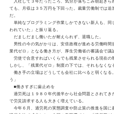
入社して３年たったころ、気分が落ちこみ朝起きられ
ても、月収は３５万円を下回った。裁量労働制では追
だ。
単純なプログラミング作業しかできない新人も、同じ
われていた」と振り返る。
だましだまし働いたが耐えられず、退職した。
男性の今の気がかりは、安倍政権が進める労働時間規
業代ゼロ」となる働き方が、厚生労働省の審議会で議
労使で合意すればいくらでも残業させられる現在の制
しかし、「残業代ゼロ」制度の下では、それもなくな
働き手の立場はどうしても会社に比べると弱くなる。
う」
■働きすぎに歯止めを
過労死は１９８０年代後半から社会問題とされてきた
で労災請求する人も大きく増えている。
今年６月、過労死の実態調査や防止策の推進を国に義