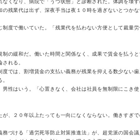
なくなり、病院で「うつ状態」と診断された。体調を壊す
加の残業代は出ず、深夜手当は夜１０時を過ぎないとつかな
制度で働いていた。「残業代を払わない方便として裁量労
制の緩和だ。働いた時間と関係なく、成果で賃金を払うと
論される。
度では、割増賃金の支払い義務が残業を抑える数少ない歯
る。
男性はいう。「心置きなく、会社は社員を無制限にこき使
が、２０年以上たっても一向になくならない。働きすぎで
務づける「過労死等防止対策推進法」が、超党派の国会議