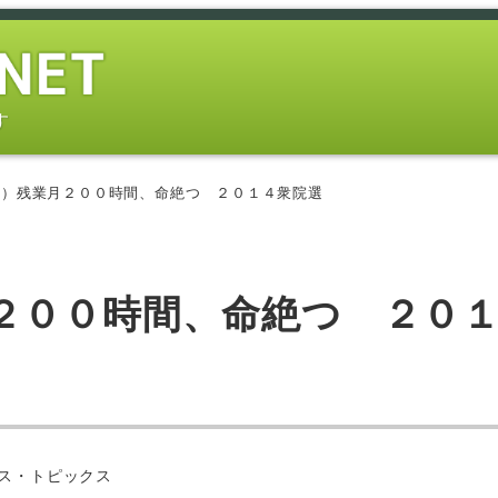
す
２）残業月２００時間、命絶つ ２０１４衆院選
２００時間、命絶つ ２０
ー
ス・トピックス