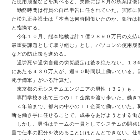
た使用履歴などを調べると、実際には８月の残業は優
勤務時間は行員の自己申告に任されていた。実際に働
た松丸正弁護士は「本当は何時間働いたのか、銀行は
と指摘する。
今年１０月、熊本地裁は計１億２８９０万円の支払い
最重要課題として取り組む」とし、パソコンの使用履
などの防止策を進める。
過労死や過労自殺の労災認定は後を絶たない。１３年
にあたる４３０万人が、週６０時間以上働いている。
死予備軍」がいる計算だ。
東京都の元システムエンジニアの男性（３２）も、
専門学校を出て三つのＩＴ企業を渡り歩いた。働き
４年前まで、都内の中小のＩＴ企業で働いていた。職
断を働き手に任せることで、成果をあげようとする働
しかし、男性はチームの一員としてシステムの開発に
量で仕事の配分を決めることはほとんどできない。仕