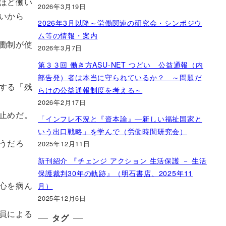
ほど働い
2026年3月19日
いから
2026年3月以降～労働関連の研究会・シンポジウ
ム等の情報・案内
働制が使
2026年3月7日
第３３回 働き方ASU-NET つどい 公益通報（内
部告発）者は本当に守られているか？ ～問題だ
する「残
らけの公益通報制度を考える～
2026年2月17日
止めだ。
「インフレ不況と『資本論』―新しい福祉国家と
いう出口戦略」を学んで（労働時間研究会）
うだろ
2025年12月11日
新刊紹介 『チェンジ アクション 生活保護 － 生活
保護裁判30年の軌跡』（明石書店、2025年11
心を病ん
月）
2025年12月6日
員による
タグ