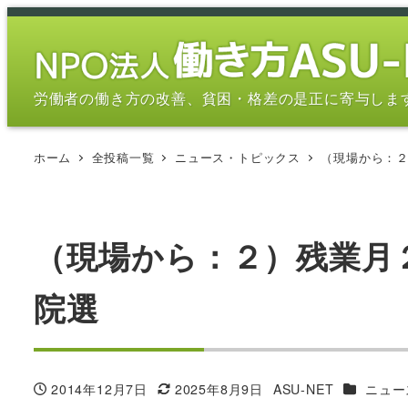
メ
イ
ン
コ
労働者の働き方の改善、貧困・格差の是正に寄与しま
ン
テ
ホーム
全投稿一覧
ニュース・トピックス
（現場から：
ン
ツ
へ
移
（現場から：２）残業月
動
院選
カテゴリ
2014年12月7日
2025年8月9日
ASU-NET
ニュー
投稿日
更新日
著