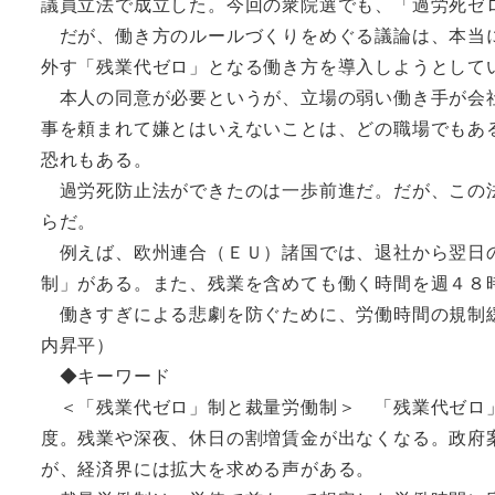
議員立法で成立した。今回の衆院選でも、「過労死ゼ
だが、働き方のルールづくりをめぐる議論は、本当に
外す「残業代ゼロ」となる働き方を導入しようとして
本人の同意が必要というが、立場の弱い働き手が会社
事を頼まれて嫌とはいえないことは、どの職場でもあ
恐れもある。
過労死防止法ができたのは一歩前進だ。だが、この法
らだ。
例えば、欧州連合（ＥＵ）諸国では、退社から翌日の
制」がある。また、残業を含めても働く時間を週４８
働きすぎによる悲劇を防ぐために、労働時間の規制緩
内昇平）
◆キーワード
＜「残業代ゼロ」制と裁量労働制＞ 「残業代ゼロ」
度。残業や深夜、休日の割増賃金が出なくなる。政府
が、経済界には拡大を求める声がある。