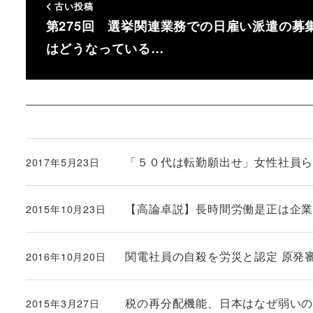
古い投稿
第275回 選挙関連業務での日雇い派遣の募
はどうなっている…
「５０代は転勤願出せ」女性社員
2017年5月23日
投稿日
【高論卓説】長時間労働是正は企
2015年10月23日
投稿日
関電社員の自殺を労災と認定 原発
2016年10月20日
投稿日
税の再分配機能、日本はなぜ弱い
2015年3月27日
投稿日