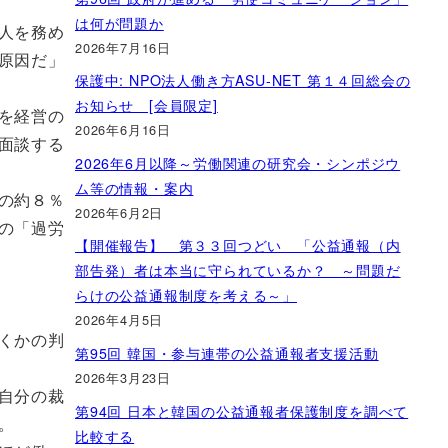
は何が問題か
人を務め
2026年7月16日
原因だ」
保護中: NPO法人働き方ASU-NET 第１４回総会の
お知らせ [会員限定]
を経営の
2026年6月16日
面談する
2026年6月以降～労働関連の研究会・シンポジウ
ム等の情報・案内
の約８％
2026年6月2日
の「過労
【開催報告】 第３３回つどい 「公益通報（内
部告発）者は本当に守られているか？ ～問題だ
らけの公益通報制度を考える～」
2026年4月5日
くかの判
第95回 韓国・参与連帯の公益通報者支援活動
2026年3月23日
自分の裁
第94回 日本と韓国の公益通報者保護制度を調べて
。
比較する