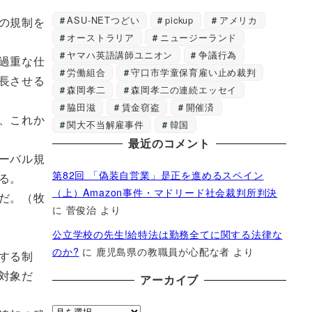
ASU-NETつどい
pickup
アメリカ
の規制を
オーストラリア
ニュージーランド
ヤマハ英語講師ユニオン
争議行為
過重な仕
労働組合
守口市学童保育雇い止め裁判
長させる
森岡孝二
森岡孝二の連続エッセイ
脇田滋
賃金窃盗
開催済
、これか
関大不当解雇事件
韓国
最近のコメント
ーバル規
第82回 「偽装自営業」是正を進めるスペイン
る。
（上）Amazon事件・マドリード社会裁判所判決
だ。（牧
に
菅俊治
より
公立学校の先生!給特法は勤務全てに関する法律な
のか?
に
鹿児島県の教職員が心配な者
より
する制
対象だ
アーカイブ
ア