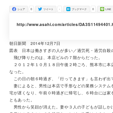
者
0
-
0
シェア
ツイート
ブックマーク
LINE
http://www.asahi.com/articles/DA3S11494401
朝日新聞 2014年12月7日
図表 日本は働きすぎの人が多い／過労死・過労自殺
飛び降りたのは、本店ビルの７階からだった。
２０１２年１０月１８日午後２時ごろ、熊本市に本店
なった。
この日の朝６時過ぎ、「行ってきます」も言わず出
妻によると、男性は本店で手形などの業務システムを
宅が遅くなり、午前０時過ぎに帰宅し、６時台には家
ともあった。
男性から笑顔が消えた。妻や３人の子どもが話しかけ