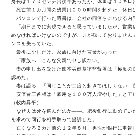
身長は１７０センチ台後半あったが、体重は４０キロ
死亡前１カ月間の残業は２００時間を超えた。休日
パソコンで打った遺書は、会社の同僚らにわびる内
「期日までに実現できると思っていましたが、営業店
めなければいけないのですが、力が残っておりません
ンスを失っていた。
最後に少しだけ、家族に向けた言葉があった。
「家族へ こんな父親で申し訳ない」
妻の申し出を受けた熊本労働基準監督署は「極度の長
認めた。
妻は語る。「同じことが二度と起きてほしくない。
安倍晋三首相は「雇用を１００万人増やした」とアピ
（牧内昇平）
なぜ夫は死を選んだのか――。肥後銀行に勤めていた
を求めて同行を相手取って提訴した。
亡くなる２カ月前の１２年８月、男性が銀行に申告し