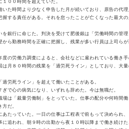
に１００時間を超えていた。
いた時間より少なく申告した月が続いており、原告の代理
把握する責任がある。それを怠ったことが亡くなった最大の
を銀行に命じた。判決を受けて肥後銀は「労働時間の管理
歴から勤務時間を正確に把握し、残業が多い行員は上司らが
度の労働力調査によると、会社などに雇われている働き手
国は月８０時間の残業を「過労死ライン」としており、大量
「過労死ライン」を超えて働いたことがある。
すぎで心の病気になり、いずれも辞めた。今は無職だ。
場は「裁量労働制」をとっていた。仕事の配分や何時間働
き方だ。
あたっていた。一日の仕事は工程表で前もって決められ、
事に追われ、朝９時の出勤から夜１０時以降まで働き続けた