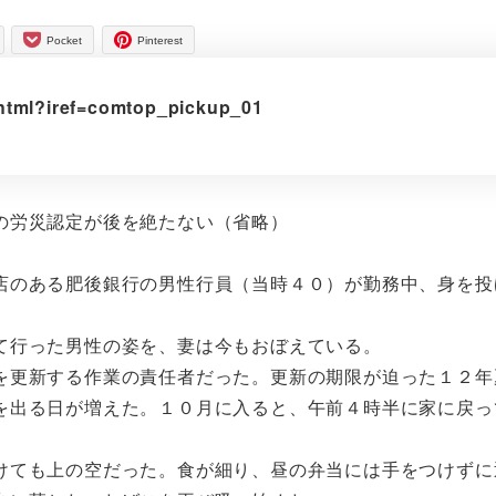
Pocket
Pinterest
.html?iref=comtop_pickup_01
の労災認定が後を絶たない（省略）
のある肥後銀行の男性行員（当時４０）が勤務中、身を投
て行った男性の姿を、妻は今もおぼえている。
更新する作業の責任者だった。更新の期限が迫った１２年
を出る日が増えた。１０月に入ると、午前４時半に家に戻っ
ても上の空だった。食が細り、昼の弁当には手をつけずに