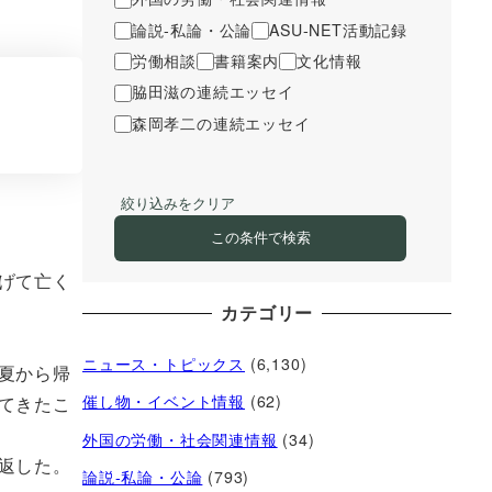
論説-私論・公論
ASU-NET活動記録
労働相談
書籍案内
文化情報
脇田滋の連続エッセイ
森岡孝二の連続エッセイ
絞り込みをクリア
この条件で検索
げて亡く
カテゴリー
ニュース・トピックス
(6,130)
夏から帰
催し物・イベント情報
(62)
てきたこ
外国の労働・社会関連情報
(34)
返した。
論説-私論・公論
(793)