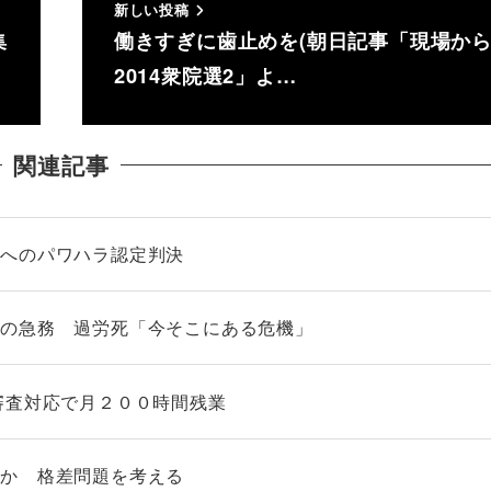
新しい投稿
集
働きすぎに歯止めを(朝日記事「現場
2014衆院選2」よ…
関連記事
らへのパワハラ認定判決
業の急務 過労死「今そこにある危機」
審査対応で月２００時間残業
のか 格差問題を考える