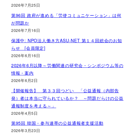
2026年7月25日
第96回 政府が進める「労使コミュニケーション」は何
が問題か
2026年7月16日
保護中: NPO法人働き方ASU-NET 第１４回総会のお知
らせ [会員限定]
2026年6月16日
2026年6月以降～労働関連の研究会・シンポジウム等の
情報・案内
2026年6月2日
【開催報告】 第３３回つどい 「公益通報（内部告
発）者は本当に守られているか？ ～問題だらけの公益
通報制度を考える～」
2026年4月5日
第95回 韓国・参与連帯の公益通報者支援活動
2026年3月23日