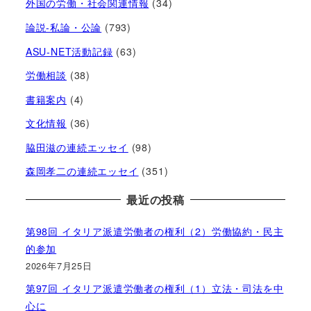
外国の労働・社会関連情報
(34)
論説-私論・公論
(793)
ASU-NET活動記録
(63)
労働相談
(38)
書籍案内
(4)
文化情報
(36)
脇田滋の連続エッセイ
(98)
森岡孝二の連続エッセイ
(351)
最近の投稿
第98回 イタリア派遣労働者の権利（2）労働協約・民主
的参加
2026年7月25日
第97回 イタリア派遣労働者の権利（1）立法・司法を中
心に