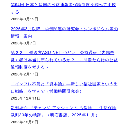
第94回 日本と韓国の公益通報者保護制度を調べて比較
する
2026年3月19日
2026年3月以降～労働関連の研究会・シンポジウム等の
情報・案内
2026年3月7日
第３３回 働き方ASU-NET つどい 公益通報（内部告
発）者は本当に守られているか？ ～問題だらけの公益
通報制度を考える～
2026年2月17日
「インフレ不況と『資本論』―新しい福祉国家という出
口戦略」を学んで（労働時間研究会）
2025年12月11日
新刊紹介 『チェンジ アクション 生活保護 － 生活保護
裁判30年の軌跡』（明石書店、2025年11月）
2025年12月6日