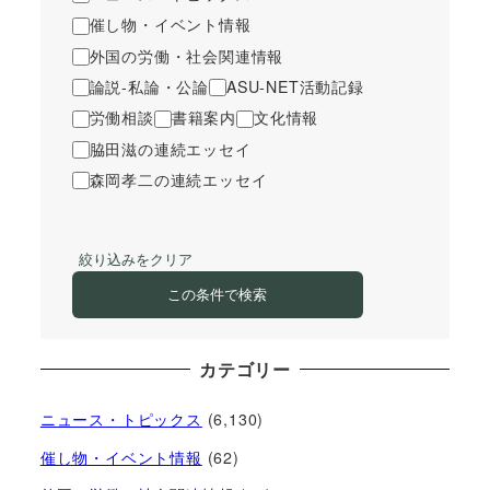
催し物・イベント情報
外国の労働・社会関連情報
論説-私論・公論
ASU-NET活動記録
労働相談
書籍案内
文化情報
脇田滋の連続エッセイ
森岡孝二の連続エッセイ
絞り込みをクリア
この条件で検索
カテゴリー
ニュース・トピックス
(6,130)
催し物・イベント情報
(62)