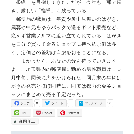
「根絶」を目指してきた。だが、今年も一部で続
き、厳しい「指導」も残っている。
郵便局の職員は、年賀や暑中見舞いのはがき、
歳暮や中元をゆうパックで送るギフト販売など、
絶えず営業ノルマに追い立てられている。はがき
を自分で買って金券ショップに持ち込む例は多
く、定価との差額は自腹を切ることになる。
「よかったら、あなたの分も持っていきます
よ」。埼玉県内の郵便局に勤める男性職員は１０
月中旬、同僚に声をかけられた。同月末の年賀は
がきの発売とほぼ同時に、同僚は都内の金券ショ
ップにまとめて売る予定だった。
0
-
0
シェア
ツイート
ブックマーク
LINE
Pocket
Pinterest
森岡孝二