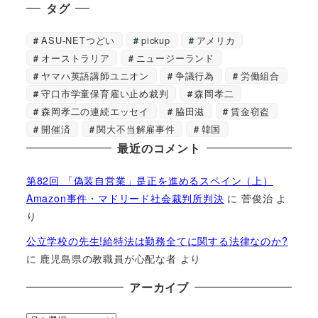
タグ
ASU-NETつどい
pickup
アメリカ
オーストラリア
ニュージーランド
ヤマハ英語講師ユニオン
争議行為
労働組合
守口市学童保育雇い止め裁判
森岡孝二
森岡孝二の連続エッセイ
脇田滋
賃金窃盗
開催済
関大不当解雇事件
韓国
最近のコメント
第82回 「偽装自営業」是正を進めるスペイン（上）
Amazon事件・マドリード社会裁判所判決
に
菅俊治
よ
り
公立学校の先生!給特法は勤務全てに関する法律なのか?
に
鹿児島県の教職員が心配な者
より
アーカイブ