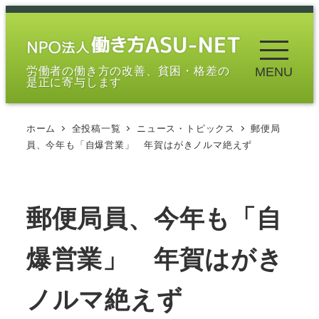
メ
イ
ン
労働者の働き方の改善、貧困・格差の
MENU
コ
是正に寄与します
ン
テ
ホーム
全投稿一覧
ニュース・トピックス
郵便局
ン
員、今年も「自爆営業」 年賀はがきノルマ絶えず
ツ
へ
移
郵便局員、今年も「自
動
爆営業」 年賀はがき
ノルマ絶えず