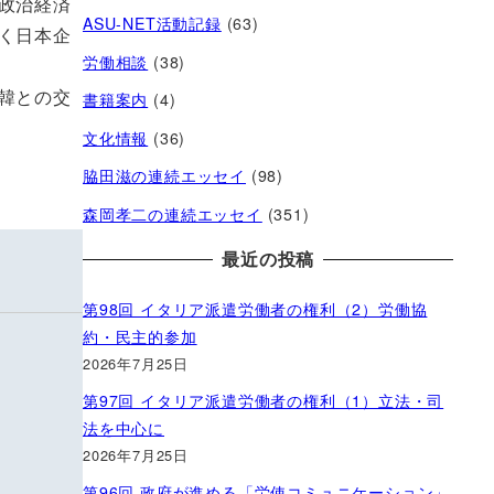
政治経済
ASU-NET活動記録
(63)
く日本企
労働相談
(38)
韓との交
書籍案内
(4)
文化情報
(36)
脇田滋の連続エッセイ
(98)
森岡孝二の連続エッセイ
(351)
最近の投稿
第98回 イタリア派遣労働者の権利（2）労働協
約・民主的参加
2026年7月25日
第97回 イタリア派遣労働者の権利（1）立法・司
法を中心に
2026年7月25日
第96回 政府が進める「労使コミュニケーション」