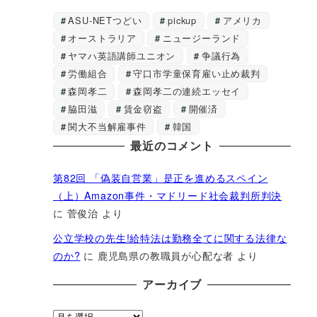
ASU-NETつどい
pickup
アメリカ
オーストラリア
ニュージーランド
ヤマハ英語講師ユニオン
争議行為
労働組合
守口市学童保育雇い止め裁判
森岡孝二
森岡孝二の連続エッセイ
脇田滋
賃金窃盗
開催済
関大不当解雇事件
韓国
最近のコメント
第82回 「偽装自営業」是正を進めるスペイン
（上）Amazon事件・マドリード社会裁判所判決
に
菅俊治
より
公立学校の先生!給特法は勤務全てに関する法律な
のか?
に
鹿児島県の教職員が心配な者
より
アーカイブ
ア