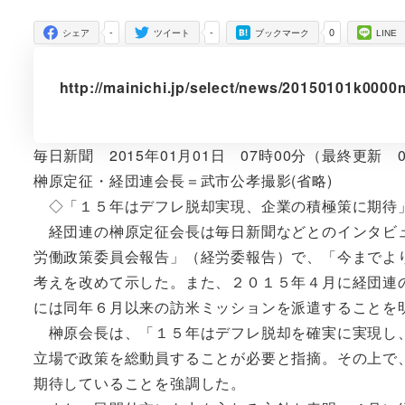
者
-
-
0
シェア
ツイート
ブックマーク
LINE
http://mainichi.jp/select/news/20150101k000
毎日新聞 2015年01月01日 07時00分（最終更新 0
榊原定征・経団連会長＝武市公孝撮影(省略)
◇「１５年はデフレ脱却実現、企業の積極策に期待
経団連の榊原定征会長は毎日新聞などとのインタビュ
労働政策委員会報告」（経労委報告）で、「今までよ
考えを改めて示した。また、２０１５年４月に経団連
には同年６月以来の訪米ミッションを派遣することを
榊原会長は、「１５年はデフレ脱却を確実に実現し、
立場で政策を総動員することが必要と指摘。その上で
期待していることを強調した。