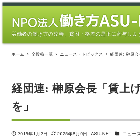
メ
イ
ン
コ
労働者の働き方の改善、貧困・格差の是正に寄与しま
ン
テ
ホーム
全投稿一覧
ニュース・トピックス
経団連: 榊原
ン
ツ
へ
移
経団連: 榊原会長「賃上
動
を」
カテゴリー
2015年1月2日
2025年8月9日
ASU-NET
ニュー
投稿日
更新日
著