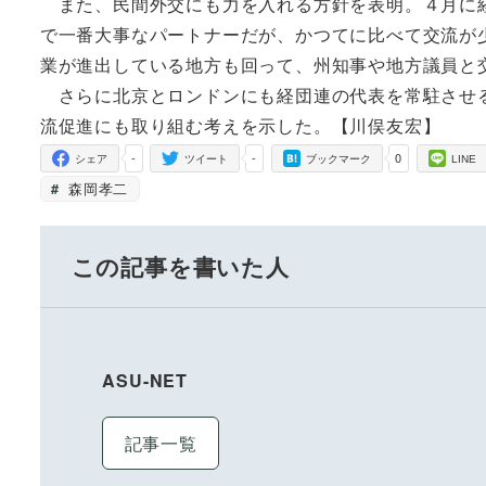
また、民間外交にも力を入れる方針を表明。４月に経
で一番大事なパートナーだが、かつてに比べて交流が
業が進出している地方も回って、州知事や地方議員と
さらに北京とロンドンにも経団連の代表を常駐させる
流促進にも取り組む考えを示した。【川俣友宏】
-
-
0
シェア
ツイート
ブックマーク
LINE
森岡孝二
この記事を書いた人
ASU-NET
記事一覧