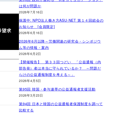
は何が問題か
2026年7月16日
保護中: NPO法人働き方ASU-NET 第１４回総会の
お知らせ [会員限定]
希望求
2026年6月16日
2026年6月以降～労働関連の研究会・シンポジウ
ム等の情報・案内
2026年6月2日
【開催報告】 第３３回つどい 「公益通報（内
部告発）者は本当に守られているか？ ～問題だ
らけの公益通報制度を考える～」
2026年4月5日
第95回 韓国・参与連帯の公益通報者支援活動
2026年3月23日
第94回 日本と韓国の公益通報者保護制度を調べて
比較する