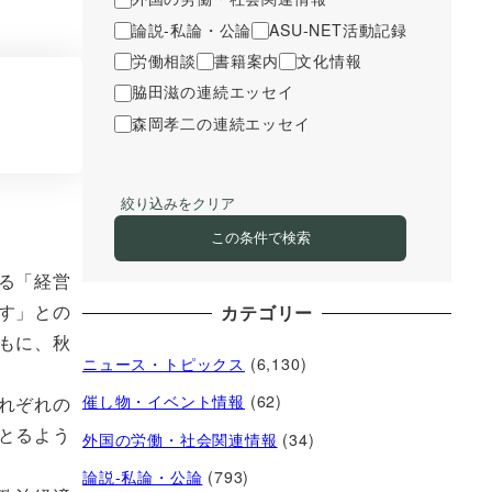
論説-私論・公論
ASU-NET活動記録
労働相談
書籍案内
文化情報
脇田滋の連続エッセイ
森岡孝二の連続エッセイ
絞り込みをクリア
この条件で検索
る「経営
す」との
カテゴリー
もに、秋
ニュース・トピックス
(6,130)
催し物・イベント情報
(62)
れぞれの
とるよう
外国の労働・社会関連情報
(34)
論説-私論・公論
(793)