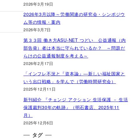
2026年3月19日
2026年3月以降～労働関連の研究会・シンポジウ
ム等の情報・案内
2026年3月7日
第３３回 働き方ASU-NET つどい 公益通報（内
部告発）者は本当に守られているか？ ～問題だ
らけの公益通報制度を考える～
2026年2月17日
「インフレ不況と『資本論』―新しい福祉国家と
いう出口戦略」を学んで（労働時間研究会）
2025年12月11日
新刊紹介 『チェンジ アクション 生活保護 － 生活
保護裁判30年の軌跡』（明石書店、2025年11
月）
2025年12月6日
タグ