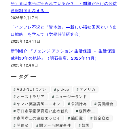
発）者は本当に守られているか？ ～問題だらけの公益
通報制度を考える～
2026年2月17日
「インフレ不況と『資本論』―新しい福祉国家という出
口戦略」を学んで（労働時間研究会）
2025年12月11日
新刊紹介 『チェンジ アクション 生活保護 － 生活保護
裁判30年の軌跡』（明石書店、2025年11月）
2025年12月6日
タグ
ASU-NETつどい
pickup
アメリカ
オーストラリア
ニュージーランド
ヤマハ英語講師ユニオン
争議行為
労働組合
守口市学童保育雇い止め裁判
森岡孝二
森岡孝二の連続エッセイ
脇田滋
賃金窃盗
開催済
関大不当解雇事件
韓国