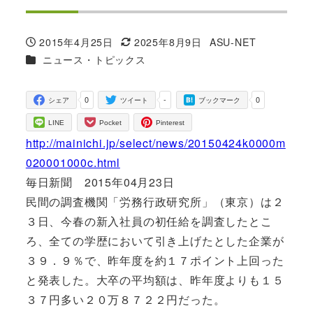
2015年4月25日
2025年8月9日
ASU-NET
投稿日
更新日
著
カテゴリー
ニュース・トピックス
者
0
-
0
シェア
ツイート
ブックマーク
LINE
Pocket
Pinterest
http://mainichi.jp/select/news/20150424k0000m
020001000c.html
毎日新聞 2015年04月23日
民間の調査機関「労務行政研究所」（東京）は２
３日、今春の新入社員の初任給を調査したとこ
ろ、全ての学歴において引き上げたとした企業が
３９．９％で、昨年度を約１７ポイント上回った
と発表した。大卒の平均額は、昨年度よりも１５
３７円多い２０万８７２２円だった。