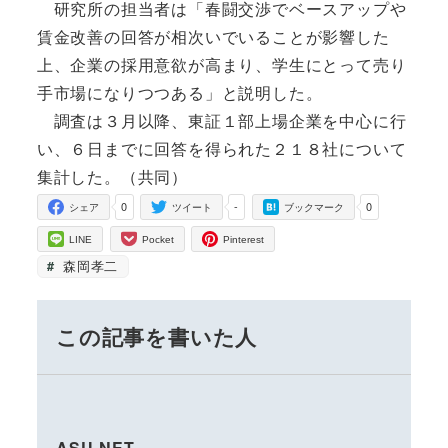
研究所の担当者は「春闘交渉でベースアップや
賃金改善の回答が相次いでいることが影響した
上、企業の採用意欲が高まり、学生にとって売り
手市場になりつつある」と説明した。
調査は３月以降、東証１部上場企業を中心に行
い、６日までに回答を得られた２１８社について
集計した。（共同）
0
-
0
シェア
ツイート
ブックマーク
LINE
Pocket
Pinterest
森岡孝二
この記事を書いた人
ASU-NET