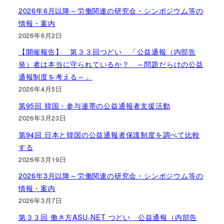
2026年6月以降～労働関連の研究会・シンポジウム等の
情報・案内
2026年6月2日
【開催報告】 第３３回つどい 「公益通報（内部告
発）者は本当に守られているか？ ～問題だらけの公益
通報制度を考える～」
2026年4月5日
第95回 韓国・参与連帯の公益通報者支援活動
2026年3月23日
第94回 日本と韓国の公益通報者保護制度を調べて比較
する
2026年3月19日
2026年3月以降～労働関連の研究会・シンポジウム等の
情報・案内
2026年3月7日
第３３回 働き方ASU-NET つどい 公益通報（内部告