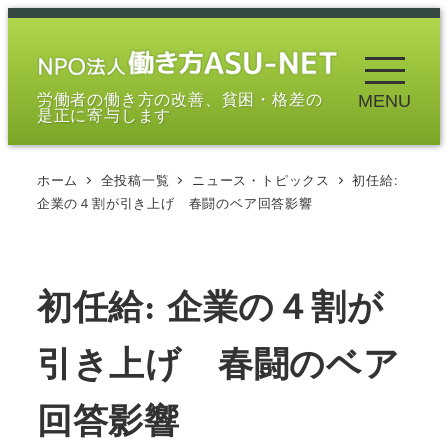
メ
イ
ン
労働者の働き方の改善、貧困・格差の
MENU
コ
是正に寄与します
ン
テ
ホーム
全投稿一覧
ニュース・トピックス
初任給:
ン
企業の４割が引き上げ 春闘のベア回答影響
ツ
へ
移
初任給: 企業の４割が
動
引き上げ 春闘のベア
回答影響