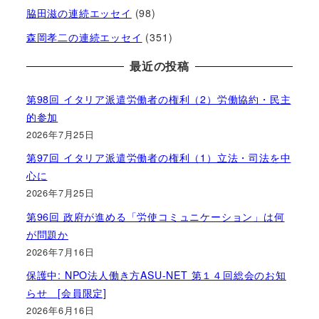
脇田滋の連続エッセイ
(98)
森岡孝二の連続エッセイ
(351)
最近の投稿
第98回 イタリア派遣労働者の権利（2）労働協約・民主
的参加
2026年7月25日
第97回 イタリア派遣労働者の権利（1）立法・司法を中
心に
2026年7月25日
第96回 政府が進める「労使コミュニケーション」は何
が問題か
2026年7月16日
保護中: NPO法人働き方ASU-NET 第１４回総会のお知
らせ [会員限定]
2026年6月16日