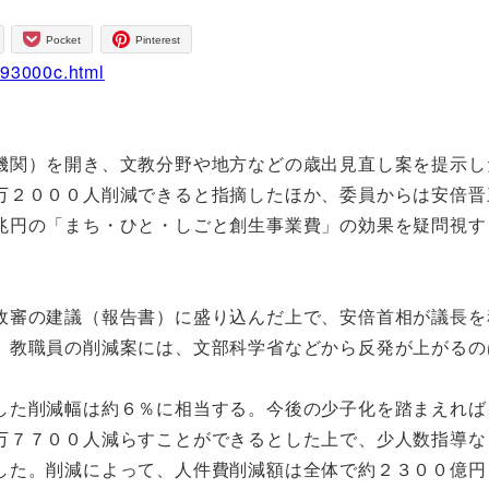
Pocket
Pinterest
093000c.html
関）を開き、文教分野や地方などの歳出見直し案を提示し
万２０００人削減できると指摘したほか、委員からは安倍晋
兆円の「まち・ひと・しごと創生事業費」の効果を疑問視す
審の建議（報告書）に盛り込んだ上で、安倍首相が議長を
。教職員の削減案には、文部科学省などから反発が上がるの
た削減幅は約６％に相当する。今後の少子化を踏まえれば
万７７００人減らすことができるとした上で、少人数指導な
した。削減によって、人件費削減額は全体で約２３００億円