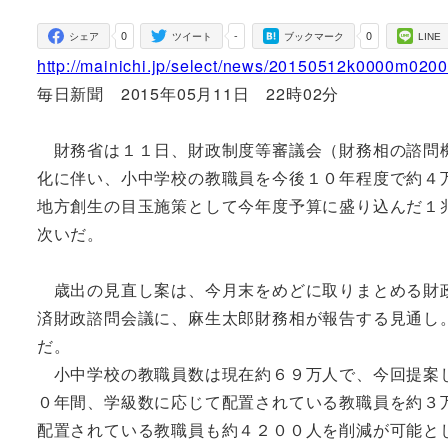
者
0
-
0
シェア
ツイート
ブックマーク
LINE
http://mainichi.jp/select/news/20150512k0000m020
毎日新聞 2015年05月11日 22時02分
財務省は１１日、財政制度等審議会（財務相の諮問機
化に伴い、小中学校の教職員を今後１０年程度で約４
地方創生の目玉施策として今年度予算に盛り込んだ１
次いだ。
歳出の見直し案は、今月末をめどに取りまとめる財政
済財政諮問会議に、麻生太郎財務相が報告する見通し
だ。
小中学校の教職員数は現在約６９万人で、今回提案し
０年間、学級数に応じて配置されている教職員を約３
配置されている教職員も約４２００人を削減が可能と