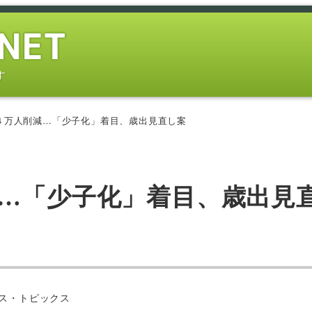
す
４万人削減…「少子化」着目、歳出見直し案
減…「少子化」着目、歳出見
ー
ス・トピックス