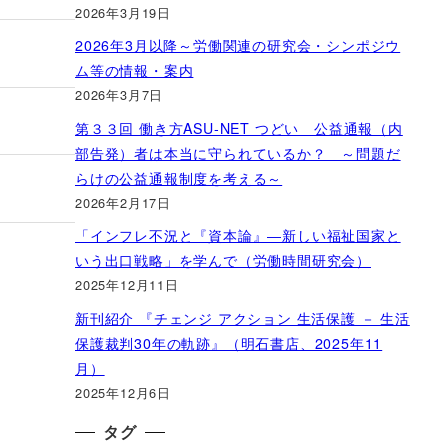
2026年3月19日
2026年3月以降～労働関連の研究会・シンポジウ
ム等の情報・案内
2026年3月7日
第３３回 働き方ASU-NET つどい 公益通報（内
部告発）者は本当に守られているか？ ～問題だ
らけの公益通報制度を考える～
2026年2月17日
「インフレ不況と『資本論』―新しい福祉国家と
いう出口戦略」を学んで（労働時間研究会）
2025年12月11日
新刊紹介 『チェンジ アクション 生活保護 － 生活
保護裁判30年の軌跡』（明石書店、2025年11
月）
2025年12月6日
タグ