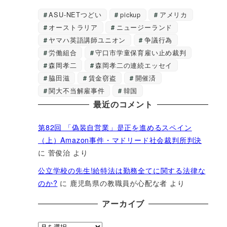
ASU-NETつどい
pickup
アメリカ
オーストラリア
ニュージーランド
ヤマハ英語講師ユニオン
争議行為
労働組合
守口市学童保育雇い止め裁判
森岡孝二
森岡孝二の連続エッセイ
脇田滋
賃金窃盗
開催済
関大不当解雇事件
韓国
最近のコメント
第82回 「偽装自営業」是正を進めるスペイン
（上）Amazon事件・マドリード社会裁判所判決
に
菅俊治
より
公立学校の先生!給特法は勤務全てに関する法律な
のか?
に
鹿児島県の教職員が心配な者
より
アーカイブ
ア