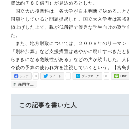
費は約７８０億円）が見込めるとした。
国立大の授業料は、各大学が自主判断で決めることが
同額としていると問題提起した。国立大入学者は富裕
値上げした上で、親が低所得で優秀な学生向けの奨学
た。
また、地方財政については、２００８年のリーマン・
「別枠加算」など支援措置は速やかに廃止すべきだと
らまきになる危険性がある」などの声が続出した。人
今後の予算の使われ方を注視していくという。【宮島
0
-
0
シェア
ツイート
ブックマーク
LINE
森岡孝二
この記事を書いた人