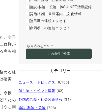
論説-私論・公論
ASU-NET活動記録
労働相談
書籍案内
文化情報
脇田滋の連続エッセイ
森岡孝二の連続エッセイ
た。少子
三政権が
絞り込みをクリア
る声も相
この条件で検索
カテゴリー
務める経
は確実
ニュース・トピックス
(6,130)
催し物・イベント情報
(62)
、今後１
外国の労働・社会関連情報
(34)
どのため
（うち国
論説-私論・公論
(793)