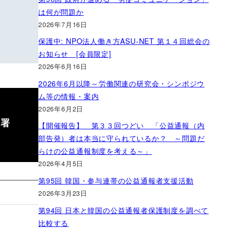
は何が問題か
2026年7月16日
保護中: NPO法人働き方ASU-NET 第１４回総会の
お知らせ [会員限定]
2026年6月16日
2026年6月以降～労働関連の研究会・シンポジウ
ム等の情報・案内
2026年6月2日
労基署
【開催報告】 第３３回つどい 「公益通報（内
部告発）者は本当に守られているか？ ～問題だ
らけの公益通報制度を考える～」
2026年4月5日
第95回 韓国・参与連帯の公益通報者支援活動
2026年3月23日
第94回 日本と韓国の公益通報者保護制度を調べて
比較する