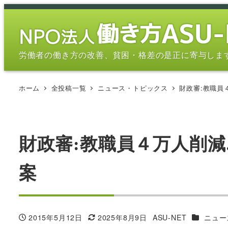
メ
イ
ン
コ
労働者の働き方の改善、貧困・格差の是正に寄与しま
ン
テ
ホーム
全投稿一覧
ニュース・トピックス
財政審:教職員
ン
ツ
へ
移
財政審:教職員４万人削
動
案
カテゴリ
2015年5月12日
2025年8月9日
ASU-NET
ニュー
投稿日
更新日
著