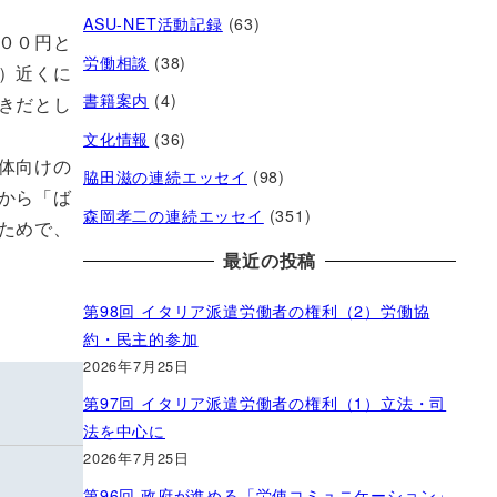
ASU-NET活動記録
(63)
００円と
労働相談
(38)
）近くに
書籍案内
(4)
きだとし
文化情報
(36)
体向けの
脇田滋の連続エッセイ
(98)
から「ば
森岡孝二の連続エッセイ
(351)
ためで、
最近の投稿
第98回 イタリア派遣労働者の権利（2）労働協
約・民主的参加
2026年7月25日
第97回 イタリア派遣労働者の権利（1）立法・司
法を中心に
2026年7月25日
第96回 政府が進める「労使コミュニケーション」