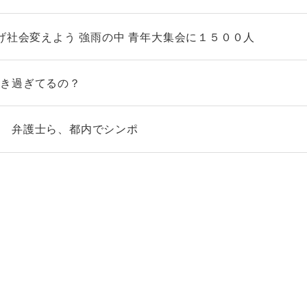
げ社会変えよう 強雨の中 青年大集会に１５００人
働き過ぎてるの？
」 弁護士ら、都内でシンポ