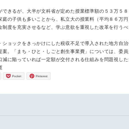
できるが、大半が文科省が定めた授業標準額の５３万５８
家庭の子供も多いことから、私立大の授業料（平均８６万円
金制度を充実させるなど、学ぶ意欲を重視した改革を行うべ
ショックをきっかけにした税収不足で導入された地方自治
提案。「まち・ひと・しごと創生事業費」については、委員
口減に陥っていれば一定額が交付される仕組みを問題視した
寛
Pocket
Pinterest