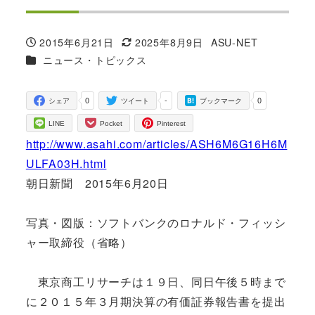
2015年6月21日
2025年8月9日
ASU-NET
投稿日
更新日
著
カテゴリー
ニュース・トピックス
者
0
-
0
シェア
ツイート
ブックマーク
LINE
Pocket
Pinterest
http://www.asahi.com/articles/ASH6M6G16H6M
ULFA03H.html
朝日新聞 2015年6月20日
写真・図版：ソフトバンクのロナルド・フィッシ
ャー取締役（省略）
東京商工リサーチは１９日、同日午後５時まで
に２０１５年３月期決算の有価証券報告書を提出