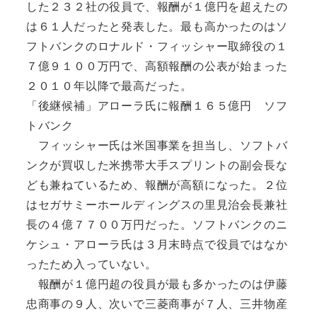
した２３２社の役員で、報酬が１億円を超えたの
は６１人だったと発表した。最も高かったのはソ
フトバンクのロナルド・フィッシャー取締役の１
７億９１００万円で、高額報酬の公表が始まった
２０１０年以降で最高だった。
「後継候補」アローラ氏に報酬１６５億円 ソフ
トバンク
フィッシャー氏は米国事業を担当し、ソフトバ
ンクが買収した米携帯大手スプリントの副会長な
ども兼ねているため、報酬が高額になった。２位
はセガサミーホールディングスの里見治会長兼社
長の４億７７００万円だった。ソフトバンクのニ
ケシュ・アローラ氏は３月末時点で役員ではなか
ったため入っていない。
報酬が１億円超の役員が最も多かったのは伊藤
忠商事の９人、次いで三菱商事が７人、三井物産