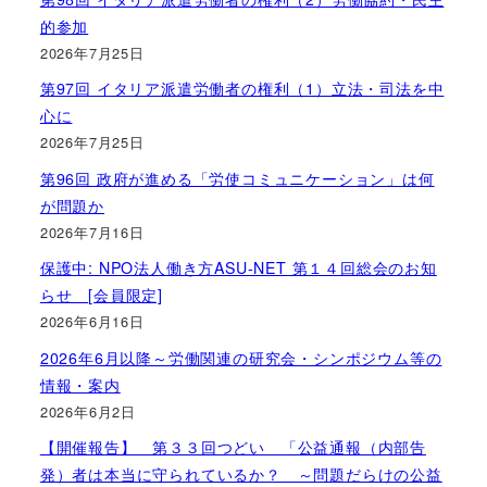
的参加
2026年7月25日
第97回 イタリア派遣労働者の権利（1）立法・司法を中
心に
2026年7月25日
第96回 政府が進める「労使コミュニケーション」は何
が問題か
2026年7月16日
保護中: NPO法人働き方ASU-NET 第１４回総会のお知
らせ [会員限定]
2026年6月16日
2026年6月以降～労働関連の研究会・シンポジウム等の
情報・案内
2026年6月2日
【開催報告】 第３３回つどい 「公益通報（内部告
発）者は本当に守られているか？ ～問題だらけの公益