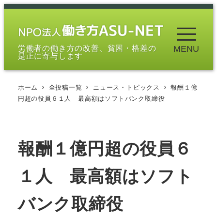
メ
イ
ン
労働者の働き方の改善、貧困・格差の
MENU
コ
是正に寄与します
ン
テ
ホーム
全投稿一覧
ニュース・トピックス
報酬１億
ン
円超の役員６１人 最高額はソフトバンク取締役
ツ
へ
移
報酬１億円超の役員６
動
１人 最高額はソフト
バンク取締役