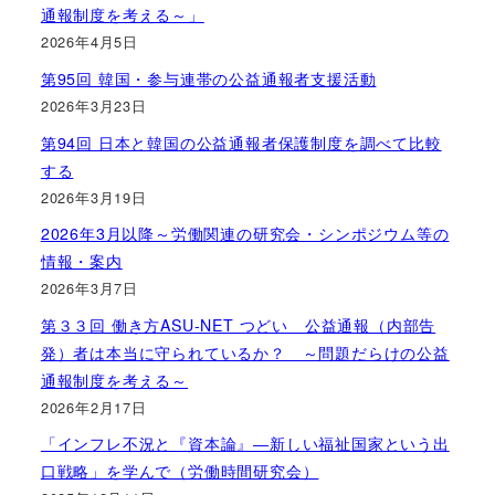
通報制度を考える～」
2026年4月5日
第95回 韓国・参与連帯の公益通報者支援活動
2026年3月23日
第94回 日本と韓国の公益通報者保護制度を調べて比較
する
2026年3月19日
2026年3月以降～労働関連の研究会・シンポジウム等の
情報・案内
2026年3月7日
第３３回 働き方ASU-NET つどい 公益通報（内部告
発）者は本当に守られているか？ ～問題だらけの公益
通報制度を考える～
2026年2月17日
「インフレ不況と『資本論』―新しい福祉国家という出
口戦略」を学んで（労働時間研究会）