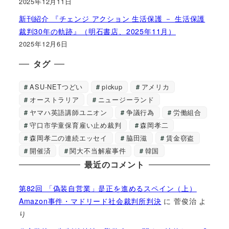
2025年12月11日
新刊紹介 『チェンジ アクション 生活保護 － 生活保護
裁判30年の軌跡』（明石書店、2025年11月）
2025年12月6日
タグ
ASU-NETつどい
pickup
アメリカ
オーストラリア
ニュージーランド
ヤマハ英語講師ユニオン
争議行為
労働組合
守口市学童保育雇い止め裁判
森岡孝二
森岡孝二の連続エッセイ
脇田滋
賃金窃盗
開催済
関大不当解雇事件
韓国
最近のコメント
第82回 「偽装自営業」是正を進めるスペイン（上）
Amazon事件・マドリード社会裁判所判決
に
菅俊治
よ
り