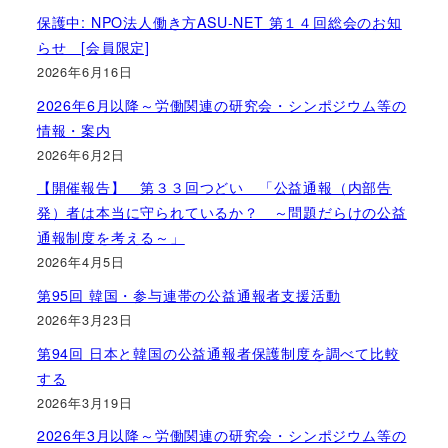
保護中: NPO法人働き方ASU-NET 第１４回総会のお知
らせ [会員限定]
2026年6月16日
2026年6月以降～労働関連の研究会・シンポジウム等の
情報・案内
2026年6月2日
【開催報告】 第３３回つどい 「公益通報（内部告
発）者は本当に守られているか？ ～問題だらけの公益
通報制度を考える～」
2026年4月5日
第95回 韓国・参与連帯の公益通報者支援活動
2026年3月23日
第94回 日本と韓国の公益通報者保護制度を調べて比較
する
2026年3月19日
2026年3月以降～労働関連の研究会・シンポジウム等の