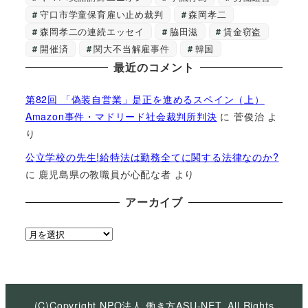
守口市学童保育雇い止め裁判
森岡孝二
森岡孝二の連続エッセイ
脇田滋
賃金窃盗
開催済
関大不当解雇事件
韓国
最近のコメント
第82回 「偽装自営業」是正を進めるスペイン（上）
Amazon事件・マドリード社会裁判所判決
に
菅俊治
よ
り
公立学校の先生!給特法は勤務全てに関する法律なのか?
に
鹿児島県の教職員が心配な者
より
アーカイブ
ア
ー
カ
イ
ブ
(C)Copyright NPO法人 働き方ASU-NET, All Rights