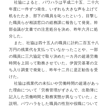
社協によると、パワハラは平成二十五、二十六
年度に一件ずつ発生。いずれも大きな声を上げて
机をたたき、部下の職員を叱ったという。目撃し
た職員らが相談窓口の総務課に報告して発覚。幹
部会議が文書での注意処分を決め、昨年六月に処
分した。
また、社協は四十五人の職員に計約二百五十八
万円の残業代を支払っていなかったことや、一部
の職員に三六協定で取り決めた一カ月の超過労働
時間を上回って勤務させていた。伊賀労基署の立
ち入り調査で発覚し、昨年十二月に是正勧告を受
けた。
社協は残業代の未払いや労働時間の超過があっ
た理由について「労務管理がずさんで、出勤簿に
記入した労働時間と勤務実態が異なっていた」と
説明。パワハラをした職員の性別や役職について