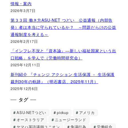
情報・案内
2026年3月7日
第３３回 働き方ASU-NET つどい 公益通報（内部告
発）者は本当に守られているか？ ～問題だらけの公益
通報制度を考える～
2026年2月17日
「インフレ不況と『資本論』―新しい福祉国家という出
口戦略」を学んで（労働時間研究会）
2025年12月11日
新刊紹介 『チェンジ アクション 生活保護 － 生活保護
裁判30年の軌跡』（明石書店、2025年11月）
2025年12月6日
タグ
ASU-NETつどい
pickup
アメリカ
オーストラリア
ニュージーランド
ヤマハ英語講師ユニオン
争議行為
労働組合