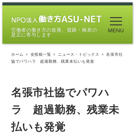
メ
イ
ン
労働者の働き方の改善、貧困・格差の
MENU
コ
是正に寄与します
ン
テ
ホーム
全投稿一覧
ニュース・トピックス
名張市社
ン
協でパワハラ 超過勤務、残業未払いも発覚
ツ
へ
移
名張市社協でパワハ
動
ラ 超過勤務、残業未
払いも発覚