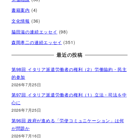
書籍案内
(4)
文化情報
(36)
脇田滋の連続エッセイ
(98)
森岡孝二の連続エッセイ
(351)
最近の投稿
第98回 イタリア派遣労働者の権利（2）労働協約・民主
的参加
2026年7月25日
第97回 イタリア派遣労働者の権利（1）立法・司法を中
心に
2026年7月25日
第96回 政府が進める「労使コミュニケーション」は何
が問題か
2026年7月16日