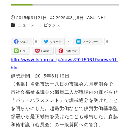
2015年6月21日
2025年8月9日
ASU-NET
投稿日
更新日
著
カテゴリー
ニュース・トピックス
者
0
-
0
シェア
ツイート
ブックマーク
LINE
Pocket
Pinterest
http://www.isenp.co.jp/news/20150619/news01.
htm
伊勢新聞 2015年6月19日
【名張】名張市は十八日の市議会六月定例会で、
市社会福祉協議会の職員二人が職場内の嫌がらせ
「パワーハラスメント」で訓戒処分を受けたこと
を明らかにした。超過労働などで伊賀労働基準監
督署から是正勧告を受けたことも報告した。森脇
和徳市議（心風会）の一般質問への答弁。