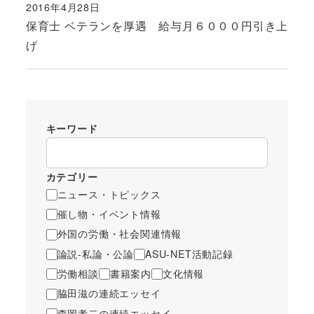
2016年4月28日
投稿日
保育士 ベテランを厚遇 給与月６０００円引き上
げ
キーワード
カテゴリー
ニュース・トピックス
催し物・イベント情報
外国の労働・社会関連情報
論説-私論・公論
ASU-NET活動記録
労働相談
書籍案内
文化情報
脇田滋の連続エッセイ
森岡孝二の連続エッセイ