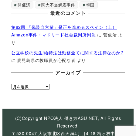
開催済
関大不当解雇事件
韓国
最近のコメント
第82回 「偽装自営業」是正を進めるスペイン（上）
Amazon事件・マドリード社会裁判所判決
に
菅俊治
よ
り
公立学校の先生!給特法は勤務全てに関する法律なのか?
に
鹿児島県の教職員が心配な者
より
アーカイブ
ア
ー
カ
イ
ブ
(C)Copyright NPO法人 働き方ASU-NET, All Rights
Reserved.
〒530-0047 大阪市北区西天満4丁目4-18 梅ヶ枝中央ビ