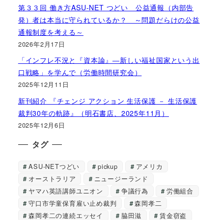
第３３回 働き方ASU-NET つどい 公益通報（内部告
発）者は本当に守られているか？ ～問題だらけの公益
通報制度を考える～
2026年2月17日
「インフレ不況と『資本論』―新しい福祉国家という出
口戦略」を学んで（労働時間研究会）
2025年12月11日
新刊紹介 『チェンジ アクション 生活保護 － 生活保護
裁判30年の軌跡』（明石書店、2025年11月）
2025年12月6日
タグ
ASU-NETつどい
pickup
アメリカ
オーストラリア
ニュージーランド
ヤマハ英語講師ユニオン
争議行為
労働組合
守口市学童保育雇い止め裁判
森岡孝二
森岡孝二の連続エッセイ
脇田滋
賃金窃盗