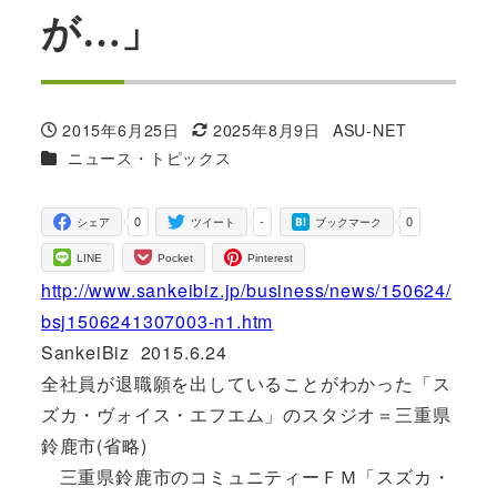
が…」
2015年6月25日
2025年8月9日
ASU-NET
投稿日
更新日
著
カテゴリー
ニュース・トピックス
者
0
-
0
シェア
ツイート
ブックマーク
LINE
Pocket
Pinterest
http://www.sankeibiz.jp/business/news/150624/
bsj1506241307003-n1.htm
SankeiBiz 2015.6.24
全社員が退職願を出していることがわかった「ス
ズカ・ヴォイス・エフエム」のスタジオ＝三重県
鈴鹿市(省略)
三重県鈴鹿市のコミュニティーＦＭ「スズカ・