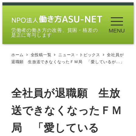
メ
イ
ン
労働者の働き方の改善、貧困・格差の
MENU
コ
是正に寄与します
ン
テ
ホーム
全投稿一覧
ニュース・トピックス
全社員が
ン
退職願 生放送できなくなったＦＭ局 「愛しているが…」
ツ
へ
移
全社員が退職願 生放
動
送できなくなったＦＭ
局 「愛している