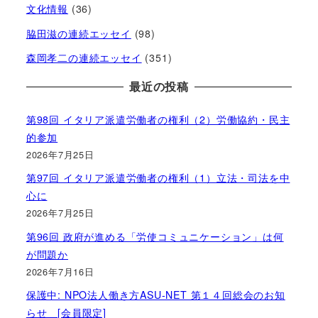
文化情報
(36)
脇田滋の連続エッセイ
(98)
森岡孝二の連続エッセイ
(351)
最近の投稿
第98回 イタリア派遣労働者の権利（2）労働協約・民主
的参加
2026年7月25日
第97回 イタリア派遣労働者の権利（1）立法・司法を中
心に
2026年7月25日
第96回 政府が進める「労使コミュニケーション」は何
が問題か
2026年7月16日
保護中: NPO法人働き方ASU-NET 第１４回総会のお知
らせ [会員限定]