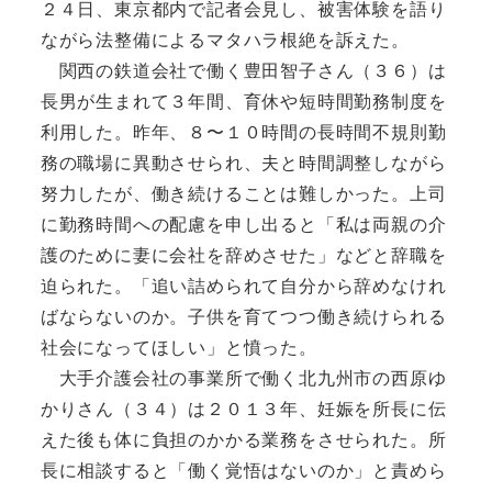
２４日、東京都内で記者会見し、被害体験を語り
ながら法整備によるマタハラ根絶を訴えた。
関西の鉄道会社で働く豊田智子さん（３６）は
長男が生まれて３年間、育休や短時間勤務制度を
利用した。昨年、８〜１０時間の長時間不規則勤
務の職場に異動させられ、夫と時間調整しながら
努力したが、働き続けることは難しかった。上司
に勤務時間への配慮を申し出ると「私は両親の介
護のために妻に会社を辞めさせた」などと辞職を
迫られた。「追い詰められて自分から辞めなけれ
ばならないのか。子供を育てつつ働き続けられる
社会になってほしい」と憤った。
大手介護会社の事業所で働く北九州市の西原ゆ
かりさん（３４）は２０１３年、妊娠を所長に伝
えた後も体に負担のかかる業務をさせられた。所
長に相談すると「働く覚悟はないのか」と責めら