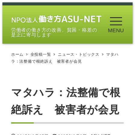
メ
イ
ン
労働者の働き方の改善、貧困・格差の
MENU
コ
是正に寄与します
ン
テ
ホーム
全投稿一覧
ニュース・トピックス
マタハ
ン
ラ：法整備で根絶訴え 被害者が会見
ツ
へ
移
マタハラ：法整備で根
動
絶訴え 被害者が会見