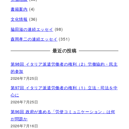
書籍案内
(4)
文化情報
(36)
脇田滋の連続エッセイ
(98)
森岡孝二の連続エッセイ
(351)
最近の投稿
第98回 イタリア派遣労働者の権利（2）労働協約・民主
的参加
2026年7月25日
第97回 イタリア派遣労働者の権利（1）立法・司法を中
心に
2026年7月25日
第96回 政府が進める「労使コミュニケーション」は何
が問題か
2026年7月16日