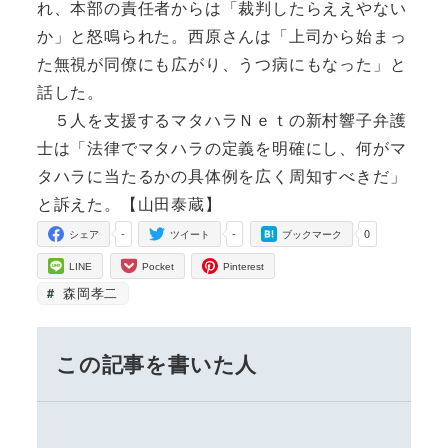
れ、本部の責任者からは「裁判したらええやない
か」と怒鳴られた。西原さんは「上司から始まっ
た無視が同僚にも広がり、うつ病にもなった」と
話した。
５人を支援するマタハラＮｅｔの新村響子弁護
士は「法律でマタハラの定義を明確にし、何がマ
タハラに当たるかの具体例を広く周知すべきだ」
と訴えた。【山田泰蔵】
-
-
0
シェア
ツイート
ブックマーク
LINE
Pocket
Pinterest
森岡孝二
この記事を書いた人