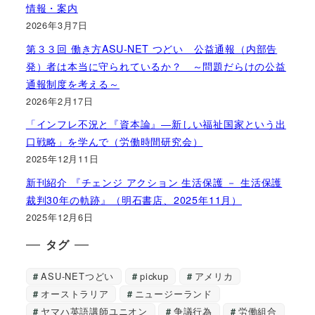
情報・案内
2026年3月7日
第３３回 働き方ASU-NET つどい 公益通報（内部告
発）者は本当に守られているか？ ～問題だらけの公益
通報制度を考える～
2026年2月17日
「インフレ不況と『資本論』―新しい福祉国家という出
口戦略」を学んで（労働時間研究会）
2025年12月11日
新刊紹介 『チェンジ アクション 生活保護 － 生活保護
裁判30年の軌跡』（明石書店、2025年11月）
2025年12月6日
タグ
ASU-NETつどい
pickup
アメリカ
オーストラリア
ニュージーランド
ヤマハ英語講師ユニオン
争議行為
労働組合