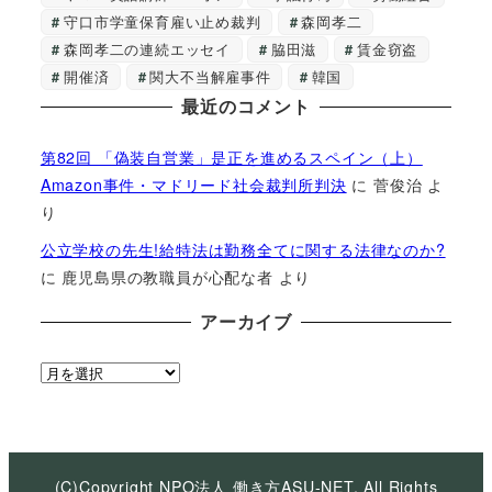
守口市学童保育雇い止め裁判
森岡孝二
森岡孝二の連続エッセイ
脇田滋
賃金窃盗
開催済
関大不当解雇事件
韓国
最近のコメント
第82回 「偽装自営業」是正を進めるスペイン（上）
Amazon事件・マドリード社会裁判所判決
に
菅俊治
よ
り
公立学校の先生!給特法は勤務全てに関する法律なのか?
に
鹿児島県の教職員が心配な者
より
アーカイブ
ア
ー
カ
イ
ブ
(C)Copyright NPO法人 働き方ASU-NET, All Rights