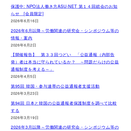
保護中: NPO法人働き方ASU-NET 第１４回総会のお知
らせ [会員限定]
2026年6月16日
2026年6月以降～労働関連の研究会・シンポジウム等の
情報・案内
2026年6月2日
【開催報告】 第３３回つどい 「公益通報（内部告
発）者は本当に守られているか？ ～問題だらけの公益
通報制度を考える～」
2026年4月5日
第95回 韓国・参与連帯の公益通報者支援活動
2026年3月23日
第94回 日本と韓国の公益通報者保護制度を調べて比較
する
2026年3月19日
2026年3月以降～労働関連の研究会・シンポジウム等の