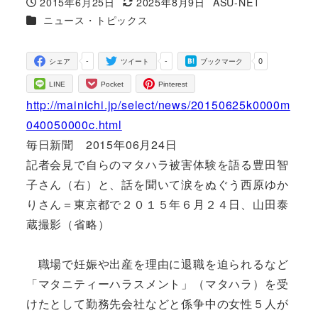
2015年6月25日
2025年8月9日
ASU-NET
投稿日
更新日
著
カテゴリー
ニュース・トピックス
者
-
-
0
シェア
ツイート
ブックマーク
LINE
Pocket
Pinterest
http://mainichi.jp/select/news/20150625k0000m
040050000c.html
毎日新聞 2015年06月24日
記者会見で自らのマタハラ被害体験を語る豊田智
子さん（右）と、話を聞いて涙をぬぐう西原ゆか
りさん＝東京都で２０１５年６月２４日、山田泰
蔵撮影（省略）
職場で妊娠や出産を理由に退職を迫られるなど
「マタニティーハラスメント」（マタハラ）を受
けたとして勤務先会社などと係争中の女性５人が