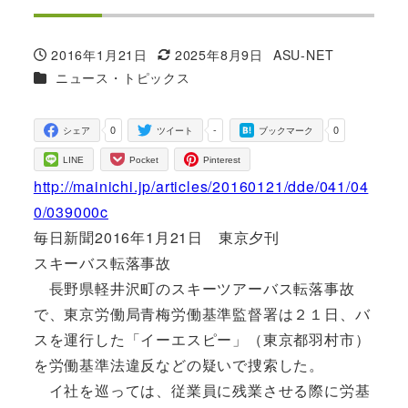
2016年1月21日
2025年8月9日
ASU-NET
投稿日
更新日
著
カテゴリー
ニュース・トピックス
者
0
-
0
シェア
ツイート
ブックマーク
LINE
Pocket
Pinterest
http://mainichi.jp/articles/20160121/dde/041/04
0/039000c
毎日新聞2016年1月21日 東京夕刊
スキーバス転落事故
長野県軽井沢町のスキーツアーバス転落事故
で、東京労働局青梅労働基準監督署は２１日、バ
スを運行した「イーエスピー」（東京都羽村市）
を労働基準法違反などの疑いで捜索した。
イ社を巡っては、従業員に残業させる際に労基