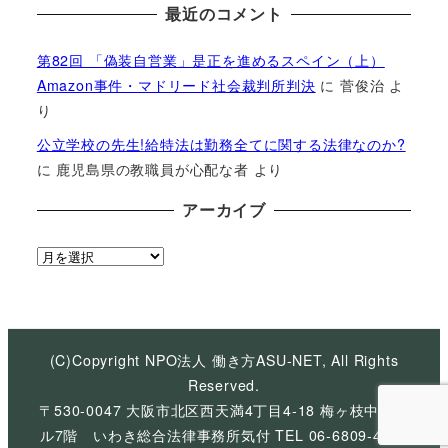
最近のコメント
第82回 「偽装自営業」是正を進めるスペイン（上）
Amazon事件・マドリード社会裁判所判決
に
菅俊治
よ
り
公立学校の先生!給特法は勤務全てに関する法律なのか?
に
鹿児島県の教職員が心配な者
より
アーカイブ
ア
ー
カ
イ
ブ
(C)Copyright NPO法人 働き方ASU-NET, All Rights
Reserved.
〒530-0047 大阪市北区西天満4丁目4-18 梅ヶ枝中央ビ
ル7階 いわき総合法律事務所気付 TEL 06-6809-4926