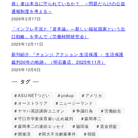
発）者は本当に守られているか？ ～問題だらけの公益
通報制度を考える～
2026年2月17日
「インフレ不況と『資本論』―新しい福祉国家という出
口戦略」を学んで（労働時間研究会）
2025年12月11日
新刊紹介 『チェンジ アクション 生活保護 － 生活保護
裁判30年の軌跡』（明石書店、2025年11月）
2025年12月6日
タグ
ASU-NETつどい
pickup
アメリカ
オーストラリア
ニュージーランド
ヤマハ英語講師ユニオン
争議行為
労働組合
守口市学童保育雇い止め裁判
森岡孝二
森岡孝二の連続エッセイ
脇田滋
賃金窃盗
開催済
関大不当解雇事件
韓国