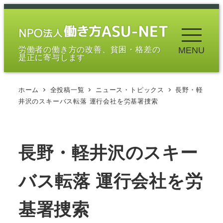
メ
イ
ン
労働者の働き方の改善、貧困・格差の
MENU
コ
是正に寄与します
ン
テ
ホーム
全投稿一覧
ニュース・トピックス
長野・軽
ン
井沢のスキーバス転落 運行会社を労基署捜索
ツ
へ
移
長野・軽井沢のスキー
動
バス転落 運行会社を労
基署捜索