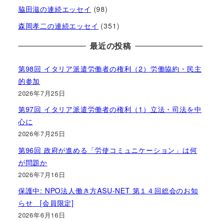
脇田滋の連続エッセイ
(98)
森岡孝二の連続エッセイ
(351)
最近の投稿
第98回 イタリア派遣労働者の権利（2）労働協約・民主
的参加
2026年7月25日
第97回 イタリア派遣労働者の権利（1）立法・司法を中
心に
2026年7月25日
第96回 政府が進める「労使コミュニケーション」は何
が問題か
2026年7月16日
保護中: NPO法人働き方ASU-NET 第１４回総会のお知
らせ [会員限定]
2026年6月16日