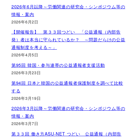
2026年6月以降～労働関連の研究会・シンポジウム等の
情報・案内
2026年6月2日
【開催報告】 第３３回つどい 「公益通報（内部告
発）者は本当に守られているか？ ～問題だらけの公益
通報制度を考える～」
2026年4月5日
第95回 韓国・参与連帯の公益通報者支援活動
2026年3月23日
第94回 日本と韓国の公益通報者保護制度を調べて比較
する
2026年3月19日
2026年3月以降～労働関連の研究会・シンポジウム等の
情報・案内
2026年3月7日
第３３回 働き方ASU-NET つどい 公益通報（内部告