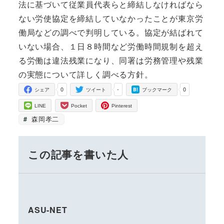
法に基づいて従業員代表らと締結しなければなら
ない労使協定を締結していなかったことが東京労
働局などの調べで判明している。協定が結ばれて
いない場合、１日８時間など労働時間規制を超え
る労働は違法残業になり、同署は労務管理や残業
の実態について詳しく調べる方針。
0
-
0
シェア
ツイート
ブックマーク
LINE
Pocket
Pinterest
森岡孝二
この記事を書いた人
ASU-NET